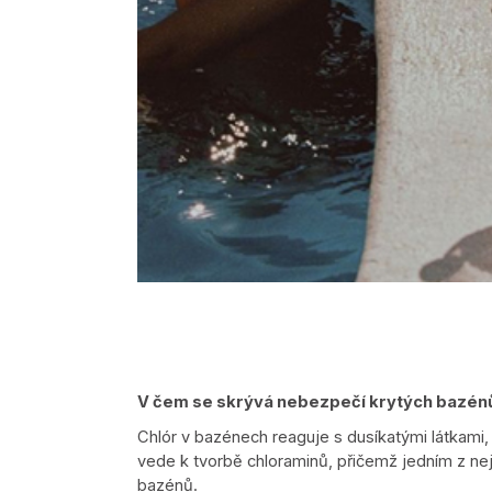
V čem se skrývá nebezpečí krytých bazén
Chlór v bazénech reaguje s dusíkatými látkami,
vede k tvorbě chloraminů, přičemž jedním z nejšk
bazénů.