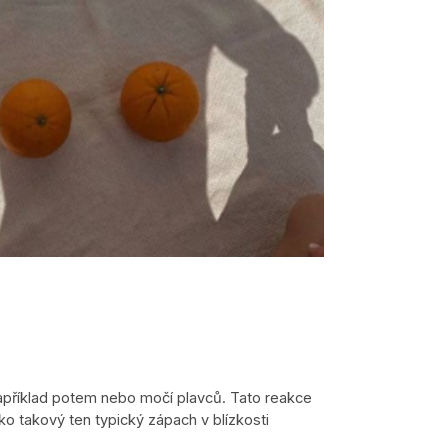
například potem nebo močí plavců. Tato reakce
ako takový ten typický zápach v blízkosti