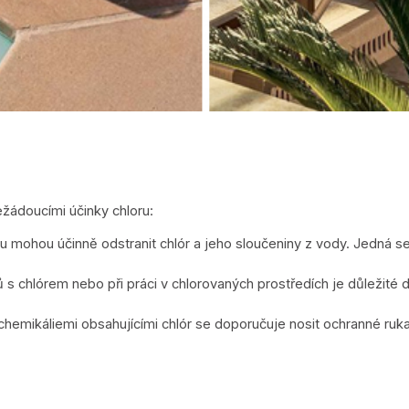
ežádoucími účinky chloru:
vodu mohou účinně odstranit chlór a jeho sloučeniny z vody. Jedná se
ků s chlórem nebo při práci v chlorovaných prostředích je důležité d
s chemikáliemi obsahujícími chlór se doporučuje nosit ochranné ruka