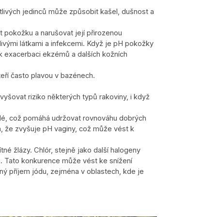
citlivých jedinců může způsobit kašel, dušnost a
t pokožku a narušovat její přirozenou
divými látkami a infekcemi. Když je pH pokožky
t k exacerbaci ekzémů a dalších kožních
teří často plavou v bazénech.
yšovat riziko některých typů rakoviny, i když
yselé, což pomáhá udržovat rovnováhu dobrých
, že zvyšuje pH vaginy, což může vést k
né žlázy. Chlór, stejně jako další halogeny
u. Tato konkurence může vést ke snížení
ný příjem jódu, zejména v oblastech, kde je