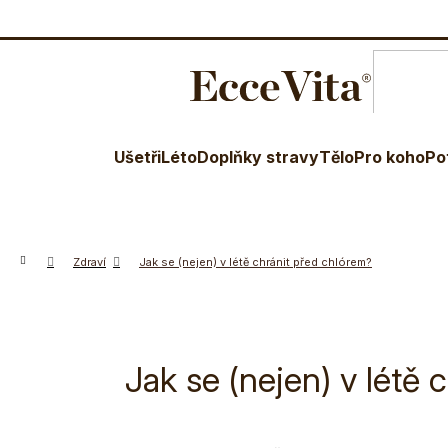
O nás
Blog
Terapeuti
Věr
Ušetři
Léto
Doplňky stravy
Tělo
Pro koho
Po
Domů
Zdraví
Jak se (nejen) v létě chránit před chlórem?
Jak se (nejen) v létě 