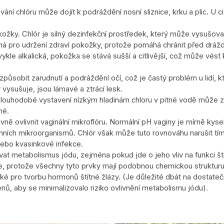
vání chlóru může dojít k podráždění nosní sliznice, krku a plic. U 
kožky. Chlór je silný dezinfekční prostředek, který může vysušova
tná pro udržení zdraví pokožky, protože pomáhá chránit před dráž
kle alkalická, pokožka se stává sušší a citlivější, což může vés
ůsobit zarudnutí a podráždění očí, což je častý problém u lidí, k
 vysušuje, jsou lámavé a ztrácí lesk.
 dlouhodobé vystavení nízkým hladinám chloru v pitné vodě může zv
né.
vně ovlivnit vaginální mikroflóru. Normální pH vaginy je mírně k
nních mikroorganismů. Chlór však může tuto rovnováhu narušit tím
nebo kvasinkové infekce.
at metabolismus jódu, zejména pokud jde o jeho vliv na funkci štít
le, protože všechny tyto prvky mají podobnou chemickou struktur
cké pro tvorbu hormonů štítné žlázy. (
Je důležité dbát na dostateč
nů, aby se minimalizovalo riziko ovlivnění metabolismu jódu).