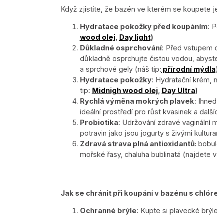
Když zjistíte, že bazén ve kterém se koupete j
Hydratace pokožky před koupáním
: P
wood olej
,
Day light
)
Důkladné osprchování
:
Před vstupem do
důkladně osprchujte čistou vodou, abyste o
a sprchové gely (náš tip:
přírodní mýdla
Hydratace pokožky
: Hydratační krém, 
tip:
Midnigh wood olej
,
Day Ultra
)
Rychlá výměna mokrých plavek
: Ihne
ideální prostředí pro růst kvasinek a dalš
Probiotika
: Udržování zdravé vaginální m
potravin jako jsou jogurty s živými kultur
Zdravá strava plná antioxidantů:
bobul
mořské řasy, chaluha bublinatá (najdete 
Jak se chránit při koupání v bazénu s chló
Ochranné brýle
: Kupte si plavecké brýl