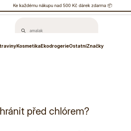
nostní program
Ke každému nákupu nad 500 Kč dárek zdarma 📦
Eshop
733 738 836
P
traviny
Kosmetika
Ekodrogerie
Ostatní
Značky
chránit před chlórem?