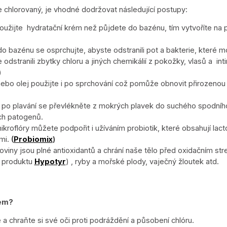
e chlorovaný, je vhodné dodržovat následující postupy:
oužijte
hydratační krém než půjdete do bazénu, tím vytvoříte na 
 bazénu se osprchujte, abyste odstranili pot a bakterie, které m
dstranili zbytky chloru a jiných chemikálií z pokožky, vlasů a
int
)
nebo olej použijte i po sprchování což pomůže obnovit přirozenou v
d po plavání se převlékněte z mokrých plavek do suchého spodníh
ích patogenů.
ikroflóry můžete podpořit i užíváním probiotik, které obsahují lac
ami.
(
Probiomix
)
oviny jsou plné antioxidantů a chrání naše tělo před oxidačním s
v produktu
Hypotyr
) , ryby a mořské plody, vaječný žloutek atd.
rem?
e a chraňte si své oči proti podráždění a působení chlóru.