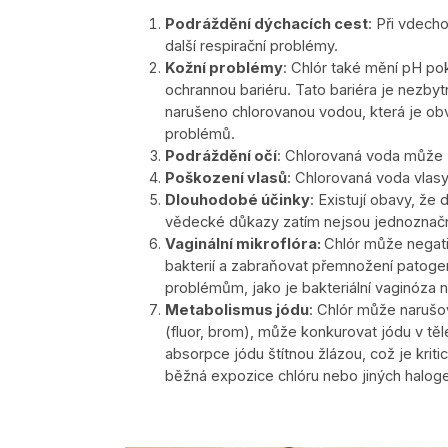
Podráždění dýchacích cest
: Při vdecho
další respirační problémy.
Kožní problémy
: Chlór také mění pH po
ochrannou bariéru. Tato bariéra je nezby
narušeno chlorovanou vodou, která je obvy
problémů.
Podráždění očí
: Chlorovaná voda může zp
Poškození vlasů
: Chlorovaná voda vlasy
Dlouhodobé účinky
: Existují obavy, že
vědecké důkazy zatím nejsou jednoznač
Vaginální mikroflóra:
Chlór může negati
bakterií a zabraňovat přemnožení patoge
problémům, jako je bakteriální vaginóza 
Metabolismus jódu
: Chlór může narušov
(fluor, brom), může konkurovat jódu v tě
absorpce jódu štítnou žlázou, což je kriti
běžná expozice chlóru nebo jiných haloge