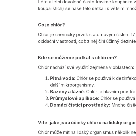
Léto a letní dovolené často trávíme koupáním v
koupalištích) se naše tělo setká i s větším mno
Co je chlór?
Chlór je chemický prvek s atomovým číslem 17,
oxidační vlastnosti, což z něj činí účinný dezin
Kde se můžeme potkat s chlórem?
Chlór nachází své využití zejména v oblastech:
Pitná voda
: Chlór se používá k dezinfekc
další mikroorganismy.
Bazény a lázně
: Chlór je hlavním prostř
Průmyslové aplikace
: Chlór se používá
Domácí čisticí prostředky
: Mnoho čisti
Víte, jaké jsou účinky chlóru na lidský org
Chlór může mít na lidský organismus několik ne