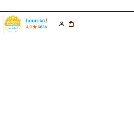
rodejna Praha
602 223 853
CZK ▼
Nákupní
Přihlášení
košík