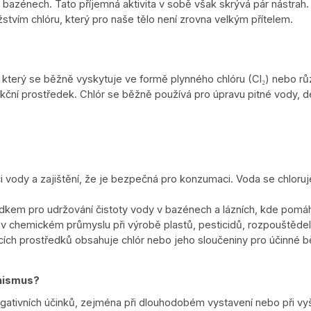
 bazénech. Tato příjemná aktivita v sobě však skrývá pár nástrah
žstvím chlóru, který pro naše tělo není zrovna velkým přítelem.
 který se běžně vyskytuje ve formě plynného chlóru (Cl
₂
) nebo rů
fekční prostředek. Chlór se běžně používá pro úpravu pitné vody, de
i vody a zajištění, že je bezpečná pro konzumaci. Voda se chloruje
edkem pro udržování čistoty vody v bazénech a lázních, kde pomáhá 
 v chemickém průmyslu při výrobě plastů, pesticidů, rozpouštědel
cích prostředků obsahuje chlór nebo jeho sloučeniny pro účinné bě
anismus?
gativních účinků, zejména při dlouhodobém vystavení nebo při vy