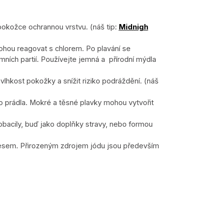
pokožce ochrannou vrstvu. (náš tip:
Midnigh
ohou reagovat s chlorem. Po plavání se
imních partií. Používejte jemná a
přírodní mýdla
lhkost pokožky a snížit riziko podráždění. (náš
o prádla. Mokré a těsné plavky mohou vytvořit
tobacily, buď jako doplňky stravy, nebo formou
tresem. Přirozeným zdrojem jódu jsou především