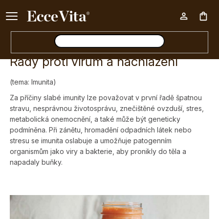
Ke každému nákupu nad 500 Kč dárek zdarma 📦
Nák
Rady proti virům a nachlazení
koš
(tema: Imunita)
Za příčiny slabé imunity lze považovat v první řadě špatnou
stravu, nesprávnou životosprávu, znečištěné ovzduší, stres,
metabolická onemocnění, a také může být geneticky
podmíněna. Při zánětu, hromadění odpadních látek nebo
stresu se imunita oslabuje a umožňuje patogenním
organismům jako viry a bakterie, aby pronikly do těla a
napadaly buňky.