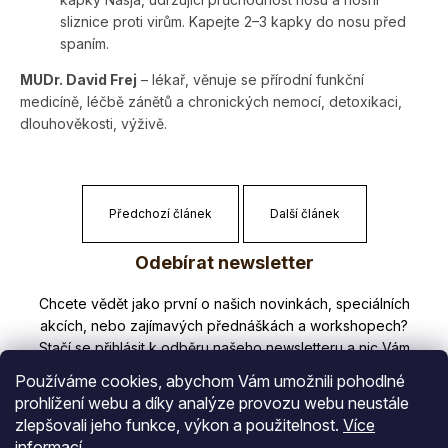
sliznice proti virům. Kapejte 2–3 kapky do nosu před
spaním.
MUDr. David Frej
– lékař, věnuje se přírodní funkční
medicíně, léčbě zánětů a chronických nemocí, detoxikaci,
dlouhověkosti, výživě.
Předchozí článek
Další článek
Z
Odebírat newsletter
á
p
Nezmeškejte žádné novinky či slevy!
a
t
Používáme cookies, abychom Vám umožnili pohodlné
í
prohlížení webu a díky analýze provozu webu neustále
zlepšovali jeho funkce, výkon a použitelnost.
Více
E-mail
informací