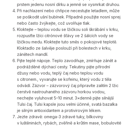
prstem jedenu nosní dírku a jemně se vysmrkat druhou.
Při nachlazení nebo chřipce necestujte letadlem, může
se poškodit ušní bubínek. Případně použijte nosní sprej
nebo často žvýkejte, což uvolňuje tlak.
Kloktejte – teplou vodu se lžičkou soli škrábání v krku,
rozpusťte lžíci citrónové šťávy ve 2 šálcích vody se
lžičkou medu. Kloktejte tuto směs o pokojové teplotě.
Kloktadlo ze šalvěje poslouží při bolestech v krku,
zánětech mandlí.
Pijte teplé nápoje. Teplo zavodňuje, zmírňuje zánět a
podrážděné dýchací cesty. Tekutiny pijte přírodní
džusy nebo vodu, teplý čaj nebo teplou vodu
s citronem., vyvarujte se kofeinu, který vodu z těla
odvádí. Zázvor – zázvorový čaj připravíte zalitím 2 lžic
čerstvě nastrouhaného zázvoru horkou vodou,
nechejte vyluhovat 5–10 minut. 3×denně pijte silnější
Tulsi čaj. Tulsi kapsle jsou velmi účinné, svatá bazalka
je silným antioxidantem a protivirovým lékem.
Jezte zdravě: omega-3 zdravé tuky, bílkoviny
v luštěninách, rybách, zvěřině a krůtím mase, bobulovité