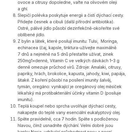
ovoce a citrusy dopoledne, vařte na olivovém oleji
a ghí.
Slepičí polévka poskytuje energii a čistí dýchací cesty.
Přidejte česnek a cibuli (další přírodní antibiotika).
Ostré, pálivé jídlo působí dezinfekčně-okořeňte své
oblíbené jídlo.
Z bylin a látek, které posilují imunitu: Tulsi, Moringa,
echinacea (čaj, kapsle, tinktura-užívejte maximálně
7 dnů a nejméně na 5 dnů přestaňte užívat, zinek
250mg1×denně, Vitamín C ve velkých dávkách 1–3 g
denně omezuje průchod virů. Zdroje: Amalaki, citrusy,
papriky, hrách, brokolice, kapusta, jahody, kiwi, papája,
šitaké. Z koření působí na posílení imunity šalvěj,
tymián, oregáno: vynikající je oregánový olej měsíček
lékařský má protibakteriální účinky vitamin D (posiluje
imunitu).
Teplá koupel nebo sprcha uvolňuje dýchací cesty,
nakapejte do teplé vany esenciální eukalyptový olej.
Spěte pravidelně, cca 7 hodin. Spěte s podloženou
hlavou, čímž usnadníte dýchání. Velmi dobré jsou
kapky Nasja, udržující průchodnost nosu a nosní