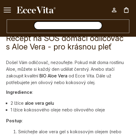
Ke každému nákupu nad 500 Kč dárek zdarma 📦
Nák
Recept na SOS domácí odličovač
koš
s Aloe Vera - pro krásnou pleť
Došel Vám odličovač, nezoufejte. Pokud mát doma rostlinu
Aloe, můžete si každý den udělat čerstvý. Anebo stačí
zakoupit kvalitní
BIO Aloe Vera
od Ecce Vita. Dále už
potřebujete jen olivový nebo kokosový olej.
Ingredience
:
2 lžíce
aloe vera gelu
1 lžíce kokosového oleje nebo olivového oleje
Postup
:
Smíchejte aloe vera gel s kokosovým olejem (nebo