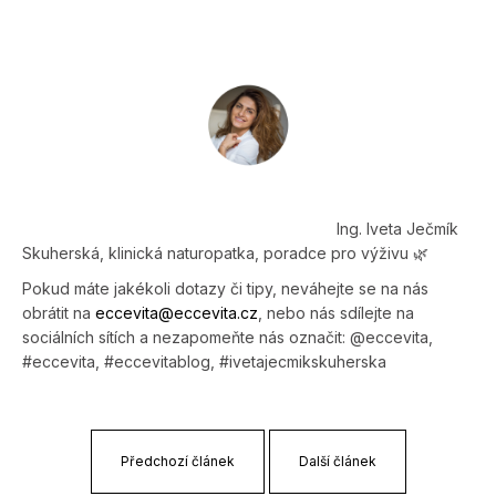
Ing. Iveta Ječmík
Skuherská, klinická naturopatka, poradce pro výživu
🌿
Pokud máte jakékoli dotazy či tipy, neváhejte se na nás
obrátit na
eccevita@eccevi­ta.cz
, nebo nás sdílejte na
sociálních sítích a nezapomeňte nás označit: @eccevita,
#eccevita, #eccevitablog, #ivetajecmikskuherska
Předchozí článek
Další článek
Z