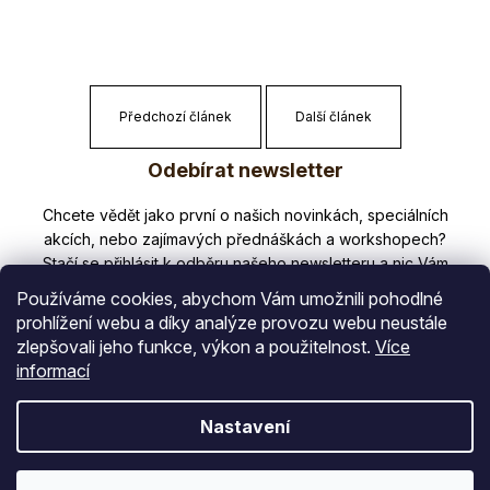
Předchozí článek
Další článek
Z
Odebírat newsletter
á
p
Nezmeškejte žádné novinky či slevy!
a
t
Používáme cookies, abychom Vám umožnili pohodlné
í
prohlížení webu a díky analýze provozu webu neustále
zlepšovali jeho funkce, výkon a použitelnost.
Více
E-mail
informací
Vložením e-mailu souhlasíte s
Nastavení
podmínkami ochrany osobních údajů
PŘIHLÁSIT SE