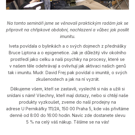
Na tomto semináři jsme se věnovali praktickým radám jak se
připravit na chřipkové obdobní, nachlazení a vůbec jak posílit
imunitu.
Iveta povídala o bylinkách a o svých dojmech z přednášky
Bruce Liptona a o epigenetice. Jak je důležitý vliv okolního
prostředí jako celku a naši psychiky na procesy, které se
v našem těle odehrávají a ovlivňují jak aktivaci našich genů
tak i imunitu.
Mudr. David Frej pak povídal o imunitě, o svých
zkušenostech a jak na ní vyzrát.
Děkujeme všem, kteří se zastavili, vyslechli si nás a užili si
snídani s námi! Všechny, kteří mají dotazy, nebo si chtějí naše
produkty vyzkoušet, zveme do naší prodejny na
adrese U Pernikářky 111/2A, 150 00 Praha 5, kde vás přivítáme
denně od 8:00 do 16:00 hodin. Navíc zde dostanete slevu
5 % na celý váš nákup. Těšíme se na vás!