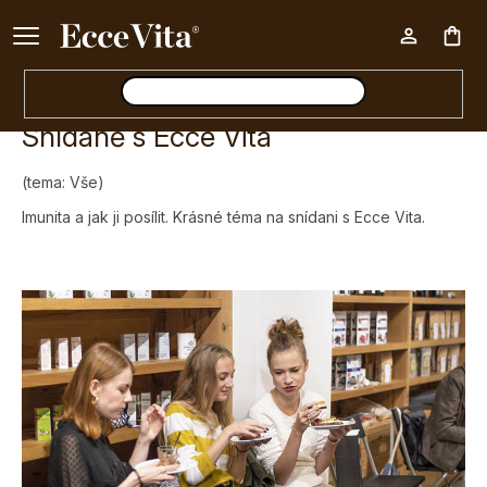
Ke každému nákupu nad 500 Kč dárek zdarma 📦
Nák
Snídaně s Ecce Vita
koš
(tema: Vše)
Imunita a jak ji posílit. Krásné téma na snídani s Ecce Vita.