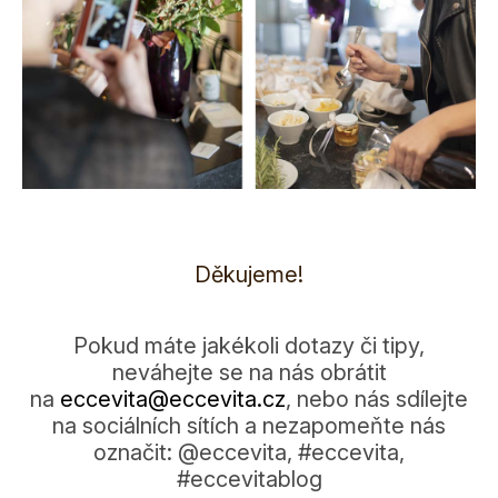
Děkujeme!
Pokud máte jakékoli dotazy či tipy,
neváhejte se na nás obrátit
na
eccevita@eccevi­ta.cz
, nebo nás sdílejte
na sociálních sítích a nezapomeňte nás
označit: @eccevita, #eccevita,
#eccevitablog