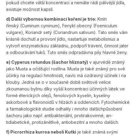
pokud chcete větší koncentraci a nemáte rádi pálivější jídla,
existuje možnost kapslí.
d) Další výbornou kombinací koření je trio:
Kmín
římský (Cuminum cy­minum), Fenykl obecný (Foeniculum
vulgare), Koriandr setý (Co­riandrum sativum). Tato směs vám
krásně dochutí a provoní jídlo, nastartuje metabolismus a
vytvoří enzyma­tickou základnu, podpoří trávení, činnost jater
a odbourávání tuků. Tuto směs odpradávna pily hlavně ženy.
e) Cyperus rotundus (šachor hlíznatý)
v ajurvédě známý
jako Musta a očišťující rostlina. Musta je také známý pro své
účinky na regulaci hmotnosti, navíc má ozdravný účinek i na
klouby. Jedná se o v současné době světově velice
zkoumanou bylinu díky vyšší koncentraci účinných látek ve
formě éterických olejů, fenolových kyselin, kyseliny
askorbové a flavonoidů v hlízách a oddencích. Fy­tochemické
a farmakologické studie odhalily i mnoho dalšíchpůsobení
šachoru jako např. antibakteriální, protirakovinné, an­
tidiabetické, protizánětlivé, antiobezitní a mnoho dalších.
f) Picrorrhiza kurroa neboli Kutki
je také známá svými