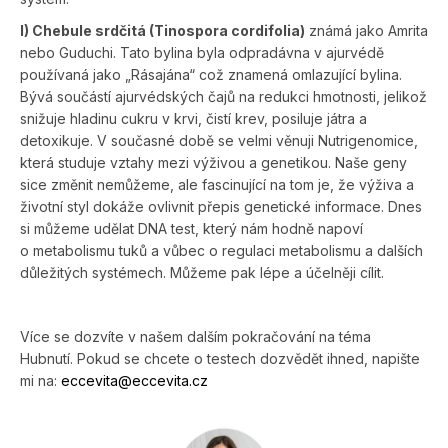
I) Chebule srdčitá (Tinospora cordifolia)
známá jako Amrita
nebo Guduchi. Tato bylina byla odpradávna v ajurvédě
používaná jako „Rásajána“ což znamená omlazující bylina.
Bývá součástí ajur­védských čajů na redukci hmotnosti, jelikož
snižuje hladinu cukru v krvi, čistí krev, posiluje játra a
detoxikuje. V sou­časné době se velmi věnuji Nutrigenomice,
která studuje vztahy mezi výživou a genetikou. Naše geny
sice změnit nemůžeme, ale fascinující na tom je, že výživa a
životní styl dokáže ovlivnit přepis genetické informace. Dnes
si můžeme udělat DNA test, který nám hodně napoví
o metabolismu tuků a vůbec o regulaci metabolismu a dalších
důležitých systémech. Můžeme pak lépe a účelněji cílit.
Více se dozvíte v našem dalším pokračování na téma
Hubnutí. Pokud se chcete o testech dozvědět ihned, napište
mi na:
eccevita@ec­cevita.cz