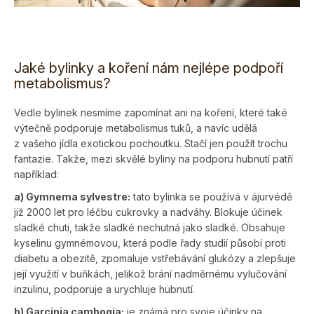
Jaké bylinky a koření nám nejlépe podpoří
metabolismus?
Vedle bylinek nesmíme zapomínat ani na koření, které také
výtečně podporuje metabolismus tuků, a navíc udělá
z vašeho jídla exotickou pochou­tku. Stačí jen použít trochu
fantazie. Takže, mezi skvělé byliny na podporu hubnutí patří
například:
a) Gymnema sylvestre:
tato bylinka se používá v ájurvédě
již 2000 let pro léčbu cukrovky a nadváhy. Blokuje účinek
sladké chuti, takže sladké nechutná jako sladké. Obsahuje
kyselinu gymnémovou, která podle řady studií působí proti
diabetu a obezitě, zpomaluje vstře­bávání glukózy a zlepšuje
její využití v buňkách, jelikož brání nadměrnému vylučování
inzulinu, podporuje a urychluje hubnutí.
b) Garcinia cambogia:
je známá pro svoje účinky na