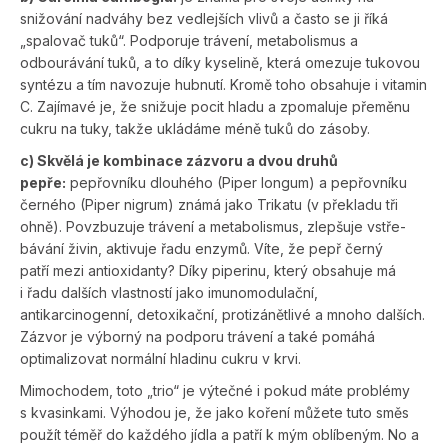
snižování nadváhy bez vedlejších vlivů a často se ji říká
„spalovač tuků“. Podporuje trávení, metabolismus a
odbourávání tuků, a to díky kyselině, která omezuje tukovou
syntézu a tím navozuje hubnutí. Kromě toho obsahuje i vitamin
C. Zajímavé je, že snižuje pocit hladu a zpomaluje přeměnu
cukru na tuky, takže ukládáme méně tuků do zásoby.
c) Skvělá je kombinace zázvoru a dvou druhů
pepře:
pepřov­níku dlouhého (Piper longum) a pepřovníku
černého (Piper nigrum) známá jako Trikatu (v překladu tři
ohně). Povzbuzuje trávení a metabolismus, zlepšuje vstře­
bávání živin, aktivuje řadu enzymů. Víte, že pepř černý
patří mezi antioxidanty? Díky piperinu, který obsahuje má
i řadu dalších vlastností jako imunomodulační,
antikarcinogenní, detoxikační, pro­tizánětlivé a mnoho dalších.
Zázvor je výborný na podporu trávení a také pomáhá
optimalizovat normální hladinu cukru v krvi.
Mimochodem, toto „trio“ je výtečné i pokud máte problémy
s kvasinkami. Výhodou je, že jako koření můžete tuto směs
použít téměř do každého jídla a patří k mým oblíbeným. No a