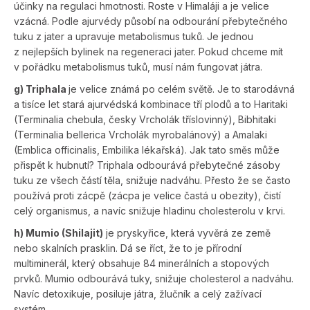
účinky na regulaci hmotnosti. Roste v Himaláji a je velice
vzácná. Podle ajurvédy působí na odbourání přebytečného
tuku z jater a upravuje meta­bolismus tuků. Je jednou
z nejlepších bylinek na regeneraci jater. Pokud chceme mít
v pořádku metabolismus tuků, musí nám fungovat já­tra.
g) Triphala
je velice známá po celém světě. Je to starodávná
a tisíce let stará ajurvédská kombinace tří plodů a to Haritaki
(Terminalia che­bula, česky Vrcholák tříslovinný), Bibhitaki
(Terminalia bellerica Vrcholák myrobalánový) a Amalaki
(Emblica officinalis, Embilika lékař­ská). Jak tato směs může
přispět k hubnutí? Triphala odbourává pře­bytečné zásoby
tuku ze všech částí těla, snižuje nadváhu. Přesto že se často
používá proti zácpě (zácpa je velice častá u obezity), čistí
celý organismus, a navíc snižuje hladinu choles­terolu v krvi.
h) Mumio (Shilajit)
je pryskyřice, která vyvěrá ze země
nebo skalních prasklin. Dá se říct, že to je přírodní
multiminerál, který obsahuje 84 minerálních a stopových
prvků. Mumio odbourává tuky, snižuje cholesterol a nadváhu.
Navíc detoxikuje, posiluje játra, žlučník a celý zažívací
systém.