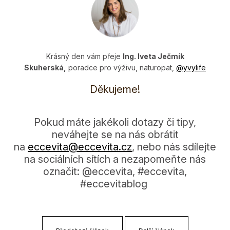
Krásný den vám přeje
Ing. Iveta Ječmík
Skuherská,
poradce pro výživu, naturopat,
@y­vylife
Děkujeme!
Pokud máte jakékoli dotazy či tipy,
neváhejte se na nás obrátit
na
eccevita@eccevi­ta.cz
, nebo nás sdílejte
na sociálních sítích a nezapomeňte nás
označit: @eccevita, #eccevita,
#eccevitablog