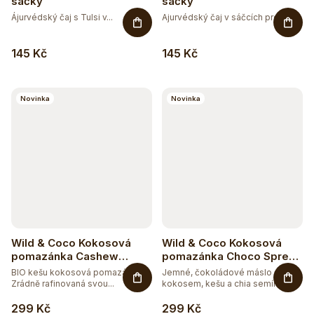
o
sáčky
sáčky
44
BEZ CUKRU
3
Ájurvédský čaj s Tulsi v...
Ajurvédský čaj v sáčcích pro...
WILD&COCO
d
u
124
BEZ GMO
145 Kč
145 Kč
k
200
BEZ LEPKU
t
Novinka
Novinka
ů
119
BEZ LAKTÓZY
13
BEZ PALMOVÉHO OLEJE
96
BEZ SOJI
13
BEZ SOLI
Wild & Coco Kokosová
Wild & Coco Kokosová
pomazánka Cashew
pomazánka Choco Spread
5
COSMOS
Spread BIO 300 g
BIO 300 g
BIO kešu kokosová pomazánka.
Jemné, čokoládové máslo s
Zrádně rafinovaná svou...
kokosem, kešu a chia semínky.
Na...
56
ČISTĚ PŘÍRODNÍ
299 Kč
299 Kč