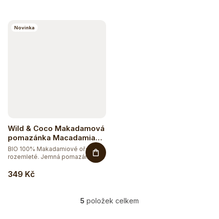
115
DOPLNĚK STRAVY
Novinka
15
EXTRAKTY
5
RAW
181
VEGAN
Wild & Coco Makadamová
pomazánka Macadamia
Heavenly Spread BIO 280
BIO 100% Makadamiové ořechy -
g
rozemleté. Jemná pomazánka z...
349 Kč
5
položek celkem
O
v