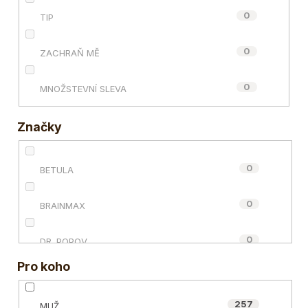
0
TIP
0
ZACHRAŇ MĚ
0
MNOŽSTEVNÍ SLEVA
Značky
0
BETULA
0
BRAINMAX
0
DR. POPOV
Pro koho
0
ECCE VITA®
257
MUŽ