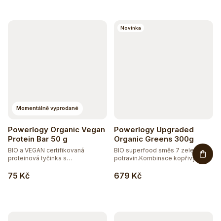
115
DOPLNĚK STRAVY
Novinka
15
EXTRAKTY
5
RAW
181
VEGAN
Momentálně vyprodané
Powerlogy Organic Vegan
Powerlogy Upgraded
Protein Bar 50 g
Organic Greens 300g
BIO a VEGAN certifikovaná
BIO superfood směs 7 zelených
proteinová tyčinka s
potravin.Kombinace kopřivy,...
prebiotickou...
75 Kč
679 Kč
Těžko po jídle?
Přírodní podpora trávení