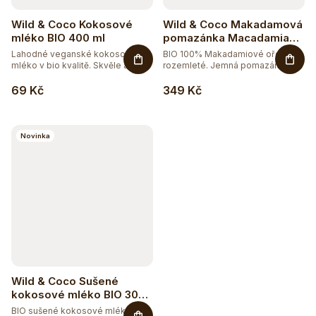
Wild & Coco Kokosové
Wild & Coco Makadamová
mléko BIO 400 ml
pomazánka Macadamia
Heavenly Spread BIO 280
Lahodné veganské kokosové
BIO 100% Makadamiové ořechy -
g
mléko v bio kvalitě. Skvěle a
rozemleté. Jemná pomazánka z...
plně...
69 Kč
349 Kč
Novinka
Wild & Coco Sušené
kokosové mléko BIO 300
g
BIO sušené kokosové mléko.