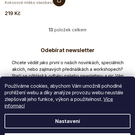
Kokosové mléko všeobecně
obsahuje...
219 Kč
13
položek celkem
O
v
Z
l
Odebírat newsletter
á
á
d
p
Nezmeškejte žádné novinky či slevy!
a
a
c
í
t
p
Používáme cookies, abychom Vám umožnili pohodlné
í
r
prohlížení webu a díky analýze provozu webu neustále
v
zlepšovali jeho funkce, výkon a použitelnost.
Více
E-mail
k
informací
y
v
Vložením e-mailu souhlasíte s
Nastavení
ý
podmínkami ochrany osobních údajů
p