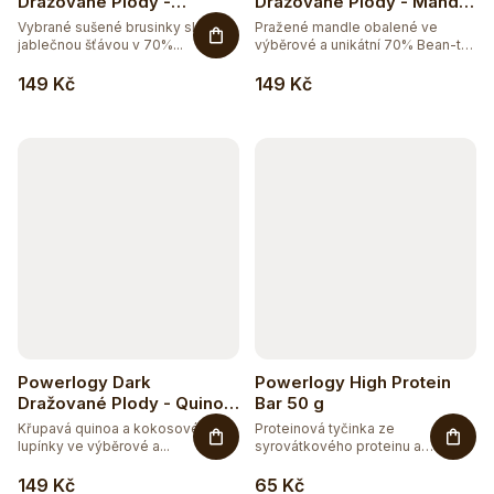
o
Dražované Plody -
Dražované Plody - Mandle
44
BEZ CUKRU
Brusinky 100 g
100 g
5
Vybrané sušené brusinky slazené
Pražené mandle obalené ve
WILD&COCO
d
jablečnou šťávou v 70%...
výběrové a unikátní 70% Bean-to-
Bar...
u
124
BEZ GMO
149 Kč
149 Kč
k
200
BEZ LEPKU
t
ů
119
BEZ LAKTÓZY
13
BEZ PALMOVÉHO OLEJE
96
BEZ SOJI
13
BEZ SOLI
Powerlogy Dark
Powerlogy High Protein
Dražované Plody - Quinoa
Bar 50 g
5
COSMOS
100 g
Křupavá quinoa a kokosové
Proteinová tyčinka ze
lupínky ve výběrové a...
syrovátkového proteinu a
kolagenu,...
56
ČISTĚ PŘÍRODNÍ
149 Kč
65 Kč