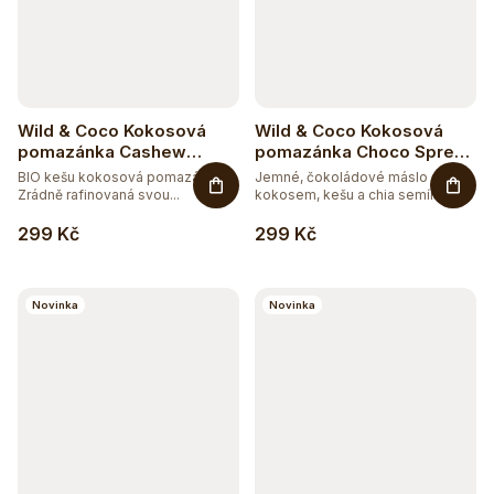
Wild & Coco Kokosová
Wild & Coco Kokosová
pomazánka Cashew
pomazánka Choco Spread
Spread BIO 300 g
BIO 300 g
BIO kešu kokosová pomazánka.
Jemné, čokoládové máslo s
Zrádně rafinovaná svou...
kokosem, kešu a chia semínky.
Na...
299 Kč
299 Kč
Novinka
Novinka