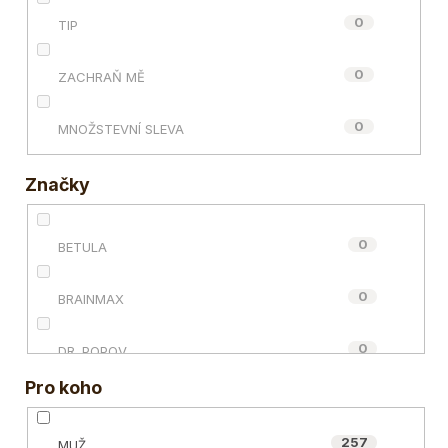
0
TIP
0
ZACHRAŇ MĚ
0
MNOŽSTEVNÍ SLEVA
Značky
0
BETULA
0
BRAINMAX
0
DR. POPOV
Pro koho
0
ECCE VITA®
257
MUŽ