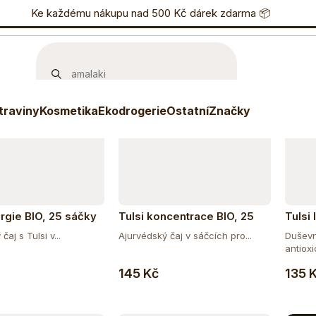
učujeme
Nejlevnější
Nejdražší
Nejprodávanější
nostní program
Ke každému nákupu nad 500 Kč dárek zdarma 📦
Eshop
733 738 836
P
traviny
Kosmetika
Ekodrogerie
Ostatní
Značky
ergie BIO, 25 sáčky
Tulsi koncentrace BIO, 25
Tulsi
sáčky
čaj s Tulsi v...
Ajurvédský čaj v sáčcích pro...
Duševní
antioxi
Do košíku
Do košíku
145 Kč
135 