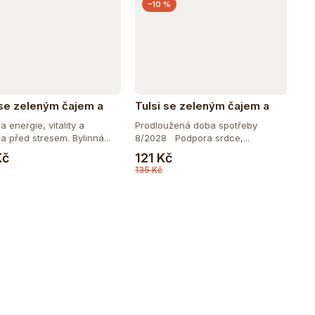
–10 %
 se zeleným čajem a
Tulsi se zeleným čajem a
andou BIO, 25 sáčky
granátovým jablkem BIO, 25
 energie, vitality a
Prodloužená doba spotřeby
sáčky
 před stresem. Bylinná...
8/2028 Podpora srdce,...
Do košíku
Do košíku
Kč
121 Kč
135 Kč