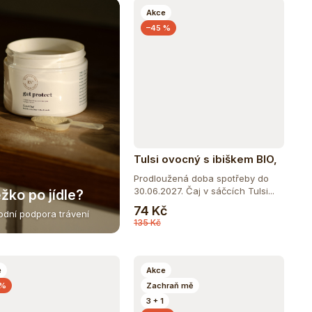
Akce
–45 %
Tulsi ovocný s ibiškem BIO,
25 sáčky
Prodloužená doba spotřeby do
30.06.2027. Čaj v sáčcích Tulsi...
žko po jídle?
Do košíku
74 Kč
rodní podpora trávení
135 Kč
e
Akce
 %
Zachraň mě
3 + 1