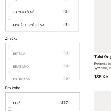
e
ů
l
3
ZACHRAŇ MĚ
1
MNOŽSTEVNÍ SLEVA
Značky
0
BETULA
Tulsi Ori
sáčky
Podpora im
0
BRAINMAX
systému, vi
135 Kč
0
DR. POPOV
Pro koho
0
ECCE VITA®
257
MUŽ
0
HAPPY POWER