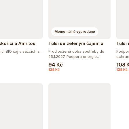
Momentálně vyprodané
skořicí a Amritou
Tulsi se zeleným čajem a
Tulsi
sáčky
ašvagandou BIO, 25 sáčky
ašvag
cí BIO čaj v sáčcích s...
Prodloužená doba spotřeby do
Podpora
25.1.2027. Podpora energie,...
ochrana
Do košíku
94 Kč
108 
135 Kč
135 Kč