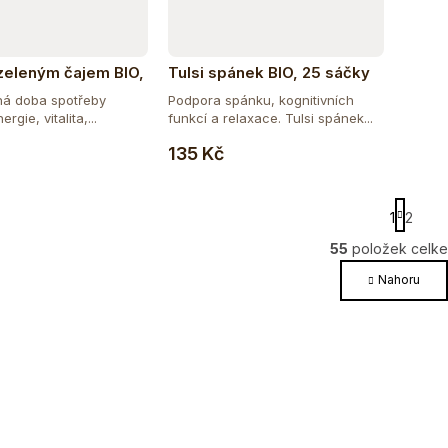
 zeleným čajem BIO,
Tulsi spánek BIO, 25 sáčky
ná doba spotřeby
Podpora spánku, kognitivních
gie, vitalita,...
funkcí a relaxace. Tulsi spánek...
Do košíku
Do košíku
135 Kč
S
1
2
t
r
55
položek celk
O
á
v
Nahoru
n
l
k
o
á
v
d
á
a
n
c
í
í
p