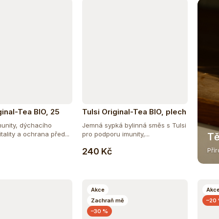
ginal-Tea BIO, 25
Tulsi Original-Tea BIO, plech
100g
unity, dýchacího
Jemná sypká bylinná směs s Tulsi
tality a ochrana před...
pro podporu imunity,...
Tě
Do košíku
Do košíku
240 Kč
Pří
Akce
Akc
Zachraň mě
–20
–30 %