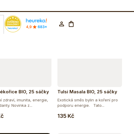
Abecedně
rodejna Praha
602 223 853
CZK ▼
Nákupní
Přihlášení
košík
 lékořice BIO, 25 sáčky
Tulsi Masala BIO, 25 sáčky
 zdraví, imunita, energie,
Exotická směs bylin a koření pro
danty. Novinka z...
podporu energie. Tato...
Do košíku
Do košíku
Kč
135 Kč