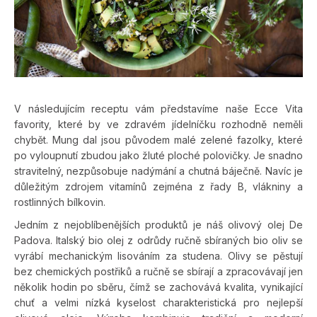
V následujícím receptu vám představíme naše Ecce Vita
favority, které by ve zdravém jídelníčku rozhodně neměli
chybět. Mung dal jsou původem malé zelené fazolky, které
po vyloupnutí zbudou jako žluté ploché polovičky. Je snadno
stravitelný, nezpůsobuje nadýmání a chutná báječně. Navíc je
důležitým zdrojem vitamínů zejména z řady B, vlákniny a
rostlinných bílkovin.
Jedním z nejoblíbenějších produktů je náš olivový olej De
Padova. Italský bio olej z odrůdy ručně sbíraných bio oliv se
vyrábí mechanickým lisováním za studena. Olivy se pěstují
bez chemických postřiků a ručně se sbírají a zpracovávají jen
několik hodin po sběru, čímž se zachovává kvalita, vynikající
chuť a velmi nízká kyselost charakteristická pro nejlepší