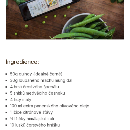
Ingredience:
50g quinoy (ideálně černé)
30g loupaného hrachu mung dal
4 hrsti čerstvého špenátu
5 snítků medvědího česneku
4 listy máty
100 ml extra panenského olivového oleje
1 lžíce citrónové šťávy
¼ lžičky himálajské soli
10 lusků čerstvého hrášku