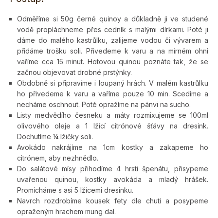
Odměříme si 50g černé quinoy a důkladně ji ve studené
vodě propláchneme přes cedník s malými dírkami. Poté ji
dáme do malého kastrůlku, zalijeme vodou či vývarem a
přidáme trošku soli. Přivedeme k varu a na mírném ohni
vaříme cca 15 minut. Hotovou quinou poznáte tak, že se
začnou objevovat drobné prstýnky.
Obdobně si připravíme i loupaný hrách. V malém kastrůlku
ho přivedeme k varu a vaříme pouze 10 min. Scedíme a
necháme oschnout. Poté opražíme na pánvi na sucho.
Listy medvědího česneku a máty rozmixujeme se 100ml
olivového oleje a 1 lžící citrónové šťávy na dresink.
Dochutíme ¼ lžičky soli.
Avokádo nakrájíme na 1cm kostky a zakapeme ho
citrónem, aby nezhnědlo.
Do salátové mísy přihodíme 4 hrsti špenátu, přisypeme
uvařenou quinou, kostky avokáda a mladý hrášek.
Promícháme s asi 5 lžícemi dresinku.
Navrch rozdrobíme kousek fety dle chuti a posypeme
opraženým hrachem mung dal.