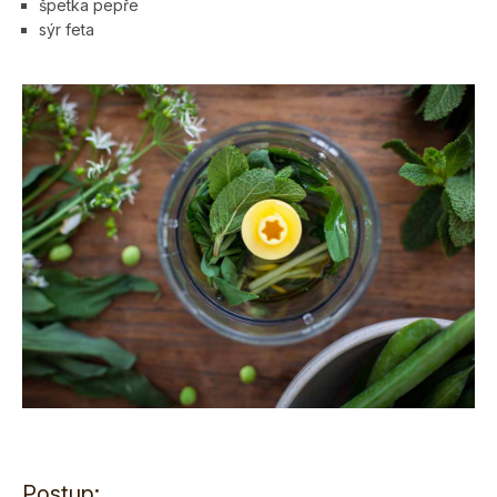
špetka pepře
sýr feta
Postup: