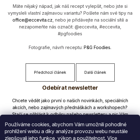
Máte nějaký nápad, jak náš recept vylepšit, nebo jste si
vymysleli vlastní zajímavou variantu? Pošlete nám své tipy na
office@eccevi­ta.cz
, nebo je přidávejte na sociální sítě a
nezapomeňte nás označit: @eccevita, #eccevita,
#pgfoodies
Fotografie, návrh receptu:
P&G Foodies.
Předchozí článek
Další článek
Z
Odebírat newsletter
á
p
Nezmeškejte žádné novinky či slevy!
a
t
Používáme cookies, abychom Vám umožnili pohodlné
í
prohlížení webu a díky analýze provozu webu neustále
zlepšovali jeho funkce, výkon a použitelnost.
Více