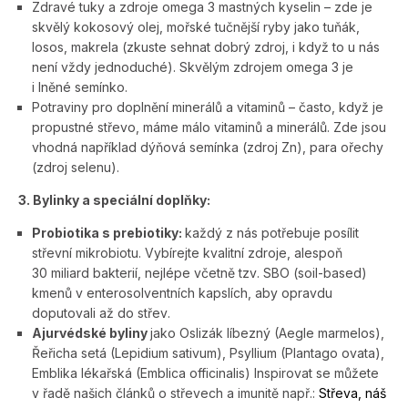
Zdravé tuky a zdroje omega 3 mastných kyselin – zde je
skvělý kokosový olej, mořské tučnější ryby jako tuňák,
losos, makrela (zkuste sehnat dobrý zdroj, i když to u nás
není vždy jednoduché). Skvělým zdrojem omega 3 je
i lněné semínko.
Potraviny pro doplnění minerálů a vitaminů – často, když je
propustné střevo, máme málo vitaminů a minerálů. Zde jsou
vhodná například dýňová semínka (zdroj Zn), para ořechy
(zdroj selenu).
3. Bylinky a speciální doplňky:
Probiotika s prebiotiky:
kaž­dý z nás potřebuje posílit
střevní mikrobiotu. Vybírejte kvalitní zdroje, alespoň
30 miliard bakterií, nejlépe včetně tzv. SBO (soil-based)
kmenů v enterosolventních kapslích, aby opravdu
doputovali až do střev.
Ajurvédské byliny
jako
Oslizák líbezný
(Aegle marmelos)
,
Řeřicha setá
(Lepidium sativum)
, Psyllium
(Plantago ovata)
,
Emblika lékařská
(Emblica officinalis)
In­spirovat se můžete
v řadě našich článků o střevech a imunitě např.:
Střeva, náš