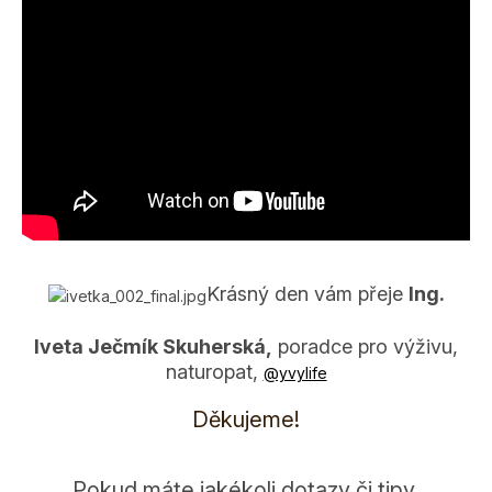
Krásný den vám přeje
Ing.
Iveta Ječmík Skuherská,
poradce pro výživu,
naturopat,
@y­vylife
Děkujeme!
Pokud máte jakékoli dotazy či tipy,