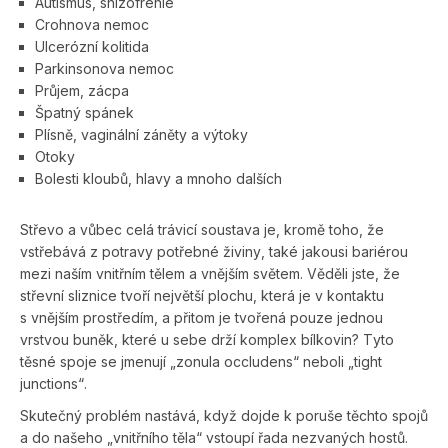
Autismus, shizofrenie
Crohnova nemoc
Ulcerózní kolitida
Parkinsonova nemoc
Průjem, zácpa
Špatný spánek
Plísně, vaginální záněty a výtoky
Otoky
Bolesti kloubů, hlavy a mnoho dalších
Střevo a vůbec celá trávicí soustava je, kromě toho, že
vstřebává z potravy potřebné živiny, také jakousi bariérou
mezi naším vnitřním tělem a vnějším světem.
Věděli jste, že
střevní sliznice tvoří největší plochu, která je v kontaktu
s vnějším prostředím, a přitom je tvořená pouze jednou
vrstvou buněk, které u sebe drží komplex bílkovin? Tyto
těsné spoje se jmenují „zonula occludens“ neboli „tight
junctions“.
Skutečný problém nastává, když dojde k poruše těchto spojů
a do našeho „vnitřního těla“ vstoupí řada nezvaných hostů.