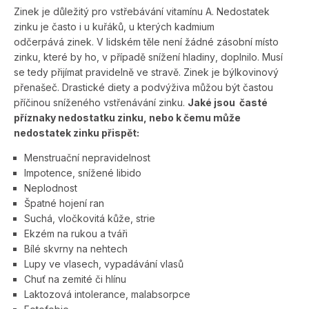
Zinek je důležitý pro vstřebávání vitamínu A.
Nedostatek
zinku je často i u kuřáků, u kterých kadmium
odčerpává zinek­.
V lidském těle není žádné zásobní místo
zinku, které by ho, v případě snížení hladiny, doplnilo. Musí
se tedy přijímat pravidelně ve stravě. Zinek je býlkovinový
přenašeč. Drastické diety a podvýživa můžou být častou
příčinou sníženého vstřenávání zin­ku.
Jaké jsou časté
příznaky nedostatku zinku, nebo k čemu může
nedostatek zinku přispět:
Menstruační nepravidelnost
Impotence, snížené libido
Neplodnost
Špatné hojení ran
Suchá, vločkovitá kůže, strie
Ekzém na rukou a tváři
Bílé skvrny na nehtech
Lupy ve vlasech, vypadávání vlasů
Chuť na zemité či hlínu
Laktozová intolerance, malabsorpce