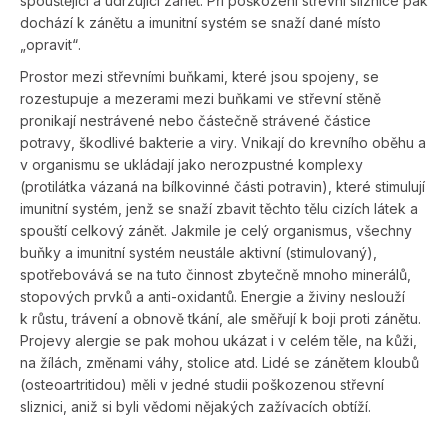
spouštějící a udržující zánět. Při poškození střevní sliznice pak
dochází k zánětu a imunitní systém se snaží dané místo
„opravit“.
Prostor mezi střevními buňkami, které jsou spojeny, se
rozestupuje a mezerami mezi buňkami ve střevní stěně
pronikají nestrávené nebo částečně strávené částice
potravy, škodlivé bakterie a viry. Vnikají do krevního oběhu a
v organismu se ukládají jako nerozpustné komplexy
(protilátka vázaná na bílkovinné části potravin), které stimulují
imunitní systém, jenž se snaží zbavit těchto tělu cizích látek a
spouští celkový zánět. Jakmile je celý organismus, všechny
buňky a imunitní systém neustále aktivní (stimulovaný),
spotřebovává se na tuto činnost zbytečně mnoho minerálů,
stopových prvků a anti-oxidantů. Energie a živiny neslouží
k růstu, trávení a obnově tkání, ale směřují k boji proti zánětu.
Projevy alergie se pak mohou ukázat i v celém těle, na kůži,
na žílách, změnami váhy, stolice atd.
Lidé se zánětem kloubů
(osteoartritidou) měli v jedné studii poškozenou střevní
sliznici, aniž si byli vědomi nějakých zažívacích obtíží.