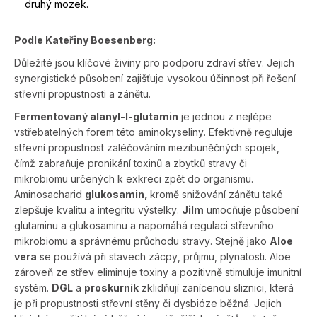
druhý mozek.
Podle Kateřiny Boesenberg:
Důležité jsou klíčové živiny pro podporu zdraví střev. Jejich
synergistické působení zajišťuje vysokou účinnost při řešení
střevní propustnosti a zánětu.
Fermentovaný alanyl-l-glutamin
je jednou z nejlépe
vstřebatelných forem této aminokyseliny. Efektivně reguluje
střevní propustnost zaléčováním mezibuněčných spojek,
čímž zabraňuje pronikání toxinů a zbytků stravy či
mikrobiomu určených k exkreci zpět do organismu.
Aminosacharid
glukosamin,
kromě snižování zánětu také
zlepšuje kvalitu a integritu výstelky.
Jilm
umocňuje působení
glutaminu a glukosaminu a napomáhá regulaci střevního
mikrobiomu a správnému průchodu stravy. Stejně jako
Aloe
vera
se používá při stavech zácpy, průjmu, plynatosti. Aloe
zároveň ze střev eliminuje toxiny a pozitivně stimuluje imunitní
systém.
DGL
a
proskurník
zklidňují zanícenou sliznici, která
je při propustnosti střevní stěny či dysbióze běžná. Jejich