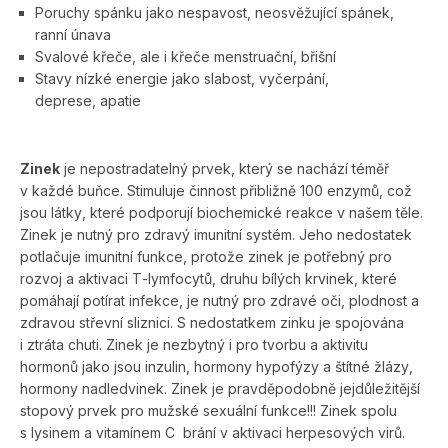
Poruchy spánku jako nespavost, neosvěžující spánek,
ranní únava
Svalové křeče, ale i křeče menstruační, břišní
Stavy nízké energie jako slabost, vyčerpání,
deprese, apatie
Zinek
je nepostradatelný prvek, který se nachází téměř
v každé buňce. Stimuluje činnost přibližně 100 enzymů, což
jsou látky, které podporují biochemické reakce v našem těle.
Zinek je nutný pro zdravý imunitní systém. Jeho nedostatek
potlačuje imunitní funkce, protože zinek je potřebný pro
rozvoj a aktivaci T-lymfocytů, druhu bílých krvinek, které
pomáhají potírat infekce, je nutný pro zdravé oči, plodnost a
zdravou střevní sliznici. S nedostatkem zinku je spojována
i ztráta chuti. Zinek je nezbytný i pro tvorbu a aktivitu
hormonů jako jsou inzulin, hormony hypofýzy a štítné žlázy,
hormony nadledvinek. Zinek je pravděpodobně jejdůležitější
stopový prvek pro mužské sexuální funkce!!! Zinek spolu
s lysinem a vitamínem C brání v aktivaci herpesových virů.