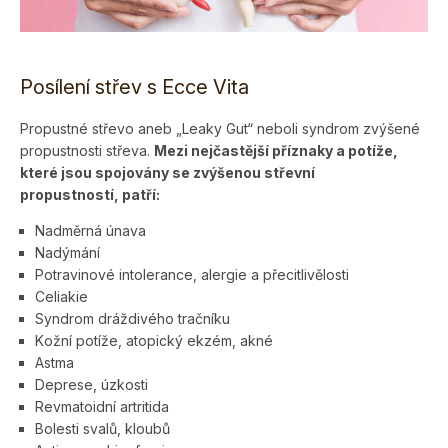
Posílení střev s Ecce Vita
Propustné střevo aneb „Leaky Gut“ neboli syndrom zvýšené
propustnosti střeva.
Mezi nejčastější příznaky a potíže,
které jsou spojovány se zvýšenou střevní
propustností, pat­ří:
Nadměrná únava
Nadýmání
Potravinové intolerance, alergie a přecitlivělosti
Celiakie
Syndrom dráždivého tračníku
Kožní potíže, atopický ekzém, akné
Astma
Deprese, úzkosti
Revmatoidní artritida
Bolesti svalů, kloubů