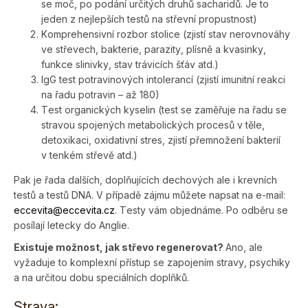
se moč, po podání určitých druhů sacharidů. Je to
jeden z nejlepších testů na střevní propustnost)
Komprehensivní rozbor stolice (zjistí stav nerovnováhy
ve střevech, bakterie, parazity, plísně a kvasinky,
funkce slinivky, stav trávicích šťáv atd.)
IgG test potravinových intolerancí (zjistí imunitní reakci
na řadu potravin – až 180)
Test organických kyselin (test se zaměřuje na řadu se
stravou spojených metabolických procesů v těle,
detoxikaci, oxidativní stres, zjistí přemnožení bakterií
v tenkém střevě atd.)
Pak je řada dalších, doplňujících dechových ale i krevních
testů a testů DNA. V případě zájmu můžete napsat na e-mail:
eccevita@ecce­vita.cz
. Testy vám objednáme. Po odběru se
posílají letecky do Anglie.
Existuje možnost, jak střevo regenerovat?
Ano, ale
vyžaduje to komplexní přístup se zapojením stravy, psychiky
a na určitou dobu speciálních doplňků.
Strava: