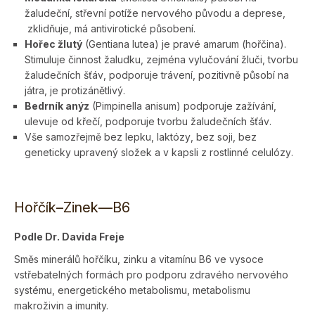
žaludeční, střevní potíže nervového původu a deprese,
zklidňuje, má antivirotické působení.
Hořec žlutý
(Gentiana lutea) je pravé amarum (hořčina).
Stimuluje činnost žaludku, zejména vylučování žluči, tvorbu
žaludečních šťáv, podporuje trávení, pozitivně působí na
játra, je protizánětlivý.
Bedrník anýz
(Pimpinella anisum) podporuje zažívání,
ulevuje od křečí, podporuje tvorbu žaludečních šťáv.
Vše samozřejmě bez lepku, laktózy, bez soji, bez
geneticky upravený složek a v kapsli z rostlinné celulózy.
Hořčík–Zinek—B6
Podle Dr. Davida Freje
Směs minerálů hořčíku, zinku a vitamínu B6 ve vysoce
vstřebatelných formách pro podporu zdravého nervového
systému, energetického metabolismu, metabolismu
makroživin a imunity.