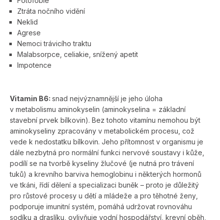
Fotofobie
Ztráta nočního vidění
Neklid
Agrese
Nemoci trávicího traktu
Malabsorpce, celiakie, snížený apetit
Impotence
Vitamin B6:
snad nejvýznamnější je jeho úloha
v metabolismu aminokyselin (aminokyselina = základní
stavební prvek bílkovin). Bez tohoto vitamínu nemohou být
aminokyseliny zpracovány v metabolickém procesu, což
vede k nedostatku bílkovin. Jeho přítomnost v organismu je
dále nezbytná pro normální funkci nervové soustavy i kůže,
podílí se na tvorbě kyseliny žlučové (je nutná pro trávení
tuků) a krevního barviva hemoglobinu i některých hormonů
ve tkáni, řídí dělení a specializaci buněk – proto je důležitý
pro růstové procesy u dětí a mládeže a pro těhotné ženy,
podporuje imunitní systém, pomáhá udržovat rovnováhu
sodíku a draslíku, ovlivňuje vodní hospodářství, krevní oběh,