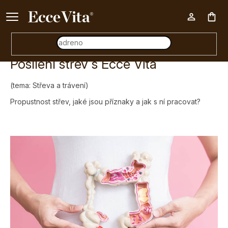
Ke každému nákupu nad 500 Kč dárek zdarma 📦
Nák
Posílení střev s Ecce Vita
koš
(tema: Střeva a trávení)
Propustnost střev, jaké jsou příznaky a jak s ní pracovat?