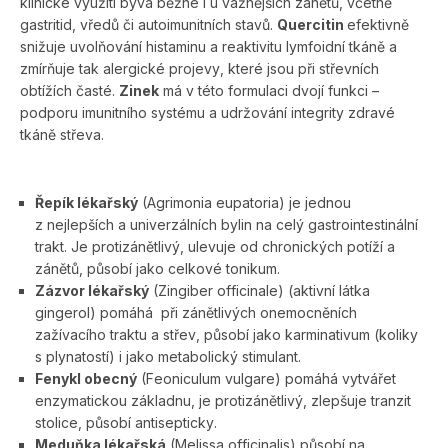
klinické využití bývá běžné i u vážnějších zánětů, včetně
gastritid, vředů či autoimunitních stavů.
Quercitin
efektivně
snižuje uvolňování histaminu a reaktivitu lymfoidní tkáně a
zmírňuje tak alergické projevy, které jsou při střevních
obtížích časté.
Zinek
má v této formulaci dvojí funkci –
podporu imunitního systému a udržování integrity zdravé
tkáně střeva.
Řepík lékařský
(Agri­monia eupatoria) je jednou
z nejlepších a univerzálních bylin na celý gastrointestinální
trakt. Je protizánětlivý, ulevuje od chronických potíží a
zánětů, působí jako celkové tonikum.
Zázvor lékařský
(Zingiber officinale) (aktivní látka
gingerol) pomáhá při zánětlivých onemocněních
zažívacího traktu a střev, působí jako karminativum (koliky
s plynatostí) i jako metabolický stimulant.
Fenykl obecný
(Feoniculum vulgare) pomáhá vytvářet
enzymatickou základnu, je protizánětlivý, zlepšuje tranzit
stolice, působí antisepticky.
Meduňka lékařská
(Melissa officinalis) působí na