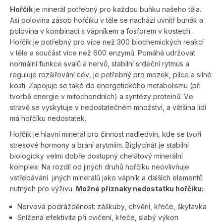
Hořčík
je minerál potřebný pro každou buňku našeho těla.
Asi polovina zásob hořčíku v těle se nachází uvnitř buněk a
polovina v kombinaci s vápníkem a fosforem v kostech.
Hořčík je potřebný pro více než 300 biochemických reakcí
v těle a součást více než 600 enzymů. Pomáhá udržovat
normální funkce svalů a nervů, stabilní srdeční rytmus a
reguluje rozšiřování cév, je potřebný pro mozek, plíce a silné
kosti. Zapojuje se také do energetického metabolismu (při
tvorbě energie v mitochondriích) a syntézy proteinů.
Ve
stravě se vyskytuje v nedostatečném množství, a většina lidí
má hořčíku nedostatek.
Hořčík je hlavní minerál pro činnost nadledvin, kde se tvoří
stresové hormony a brání arytmiím.
Bigly­cínát je stabilní
biologicky velmi dobře dostupný chelátový minerální
komplex. Na rozdíl od jiných druhů hořčíku neovlivňuje
vstřebávání jiných minerálů jako vápník a dalších elementů
nutných pro výživu.
Možné příznaky nedostatku hořčíku:
Nervová podrážděnost: záškuby, chvění, křeče, škytavka
Snížená efektivita při cvičení, křeče, slabý výkon