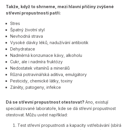
Takže, když to shrneme, mezi hlavní příčiny zvýšené
střevní propustnosti pat­ří:
Stres
Špatný životní styl
Nevhodná strava
Vysoké dávky léků, nadužívání antibiotik
Dehydratace
Nadměrná konzumace kávy, alkoholu
Cukr, ale i nadmíra fruktózy
Nedostatek vitamínů a minerálů
Různá potravinářská aditiva, emulgátory
Pesticidy, chemické látky, toxiny
Záněty, patogeny, infekce
Dá se střevní propustnost otestovat?
Ano, existují
specializované laboratoře, kde se dá střevní propustnost
otestovat. Můžu uvést například:
Test střevní propustnosti a kapacity vstřebávání (sbírá