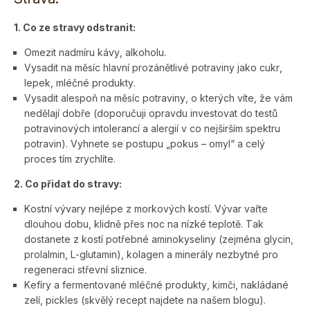
1. Co ze stravy odstranit:
Omezit nadmíru kávy, alkoholu.
Vysadit na měsíc hlavní prozánětlivé potraviny jako cukr,
lepek, mléčné produkty.
Vysadit alespoň na měsíc potraviny, o kterých víte, že vám
nedělají dobře (doporučuji opravdu investovat do testů
potravinových intolerancí a alergií v co nejširším spektru
potravin). Vyhnete se postupu „pokus – omyl“ a celý
proces tím zrychlíte.
2. Co přidat do stravy:
Kostní vývary nejlépe z morkových kostí. Vývar vařte
dlouhou dobu, klidně přes noc na nízké teplotě. Tak
dostanete z kostí potřebné aminokyseliny (zejména glycin,
prolalmin, L-glutamin), kolagen a minerály nezbytné pro
regeneraci střevní sliznice.
Kefíry a fermentované mléčné produkty, kimči, nakládané
zelí, pickles (skvělý recept najdete na našem blogu).