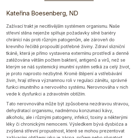
————————
Kateřina Boesenberg, ND
Zažívací trakt je necitlivějším systémem organismu. Naše
střevní stěna nejenže splňuje požadavky silné bariéry
chránící nás proti různým patogenům, ale zároveň do
krevního řečiště propouští potřebné živiny. Zdraví slizniční
tkáně, která je přímo vystavena externímu prostředí a denně
zatěžována větším počtem bakterií, antigenů a virů, než se
kterým se náš systemický imunitní systém setká za celý život,
je proto naprosto nezbytné.
Kromě štěpení a vstřebávání
živin, hrají střeva významnou roli v regulaci zánětu, správné
funkci imunitního a nervového systému. Nerovnováha v nich
vede k dysfunkci a zdravotním obtížím.
Tato nerovnováha může být způsobena nezdravou stravou,
dehydratací organismu, nadměrnou konzumací kávy,
alkoholu, ale i různými patogeny, infekcí, toxiny a některými
léky či chronickými nemocemi. Výsledkem bývá dysbióza a
zvýšená střevní propustnost, které se mohou prezentovat
zažívacími obtížemi jako je zácpa, průjem nebo plynatost,