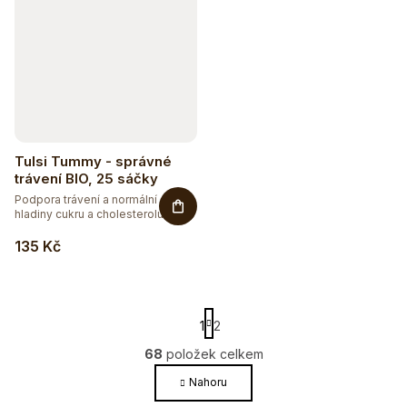
Tulsi Tummy - správné
trávení BIO, 25 sáčky
Podpora trávení a normální
hladiny cukru a cholesterolu v...
135 Kč
Hydratujte chytře 💦
Detox a podpora trávení
S
1
2
t
r
68
položek celkem
O
á
v
Nahoru
n
l
k