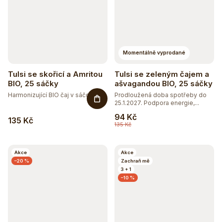
Momentálně vyprodané
Tulsi se skořicí a Amritou
Tulsi se zeleným čajem a
BIO, 25 sáčky
ašvagandou BIO, 25 sáčky
Harmonizující BIO čaj v sáčcích s...
Prodloužená doba spotřeby do
25.1.2027. Podpora energie,...
94 Kč
135 Kč
135 Kč
Akce
Akce
–20 %
Zachraň mě
3 + 1
–10 %