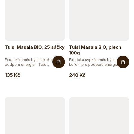
Tulsi Masala BIO, 25 sáčky
Tulsi Masala BIO, plech
100g
Exotická směs bylin a koření pro
Exotická sypká směs bylin a
podporu energie. Tato...
koření pro podporu energie. ...
135 Kč
240 Kč
Těžko po jídle?
Přírodní podpora trávení