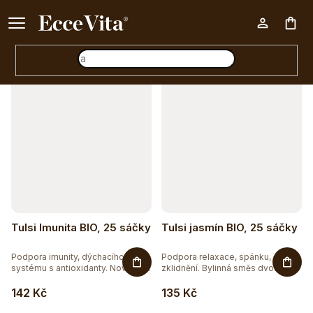
a
Ke každému nákupu nad 500 Kč dárek zdarma 📦
z
Otevřít filtr
Nák
e
n
V
í
koš
ý
p
p
r
i
o
s
d
p
u
r
Tulsi Imunita BIO, 25 sáčky
Tulsi jasmín BIO, 25 sáčky
k
o
t
Podpora imunity, dýchacího
Podpora relaxace, spánku,
d
systému s antioxidanty. Novinka
zklidnění. Bylinná směs dvou
v...
druhů...
ů
u
142 Kč
135 Kč