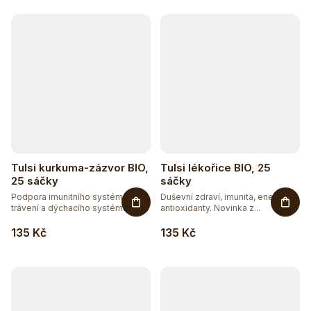
k
t
ů
Tulsi kurkuma-zázvor BIO,
Tulsi lékořice BIO, 25
25 sáčky
sáčky
Podpora imunitního systému,
Duševní zdraví, imunita, energie,
trávení a dýchacího systému.
antioxidanty. Novinka z...
Směs...
135 Kč
135 Kč