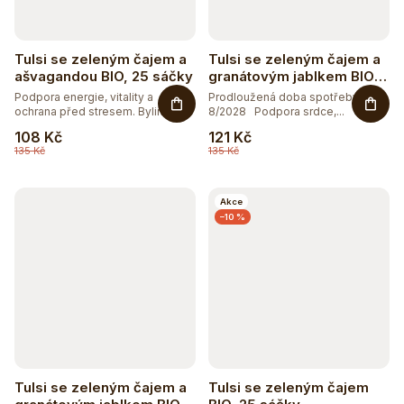
Tulsi se zeleným čajem a
Tulsi se zeleným čajem a
ašvagandou BIO, 25 sáčky
granátovým jablkem BIO,
25 sáčky
Podpora energie, vitality a
Prodloužená doba spotřeby
ochrana před stresem. Bylinná...
8/2028 Podpora srdce,...
108 Kč
121 Kč
135 Kč
135 Kč
Akce
–10 %
Tulsi se zeleným čajem a
Tulsi se zeleným čajem