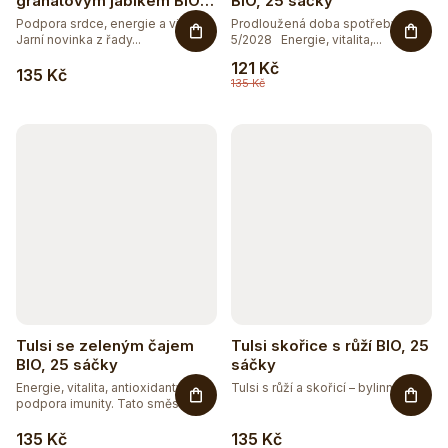
granátovým jablkem BIO,
BIO, 25 sáčky
25 sáčky
Podpora srdce, energie a vitality.
Prodloužená doba spotřeby
Jarní novinka z řady...
5/2028 Energie, vitalita,...
121 Kč
135 Kč
135 Kč
Tulsi se zeleným čajem
Tulsi skořice s růží BIO, 25
BIO, 25 sáčky
sáčky
Energie, vitalita, antioxidanty a
Tulsi s růží a skořicí – bylinný...
podpora imunity. Tato směs...
135 Kč
135 Kč