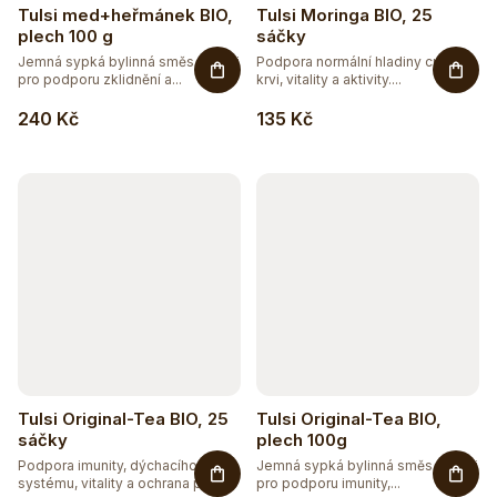
Tulsi med+heřmánek BIO,
Tulsi Moringa BIO, 25
plech 100 g
sáčky
Jemná sypká bylinná směs s Tulsi
Podpora normální hladiny cukru v
pro podporu zklidnění a...
krvi, vitality a aktivity....
240 Kč
135 Kč
Tulsi Original-Tea BIO, 25
Tulsi Original-Tea BIO,
sáčky
plech 100g
Podpora imunity, dýchacího
Jemná sypká bylinná směs s Tulsi
systému, vitality a ochrana před...
pro podporu imunity,...