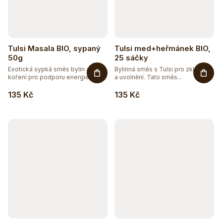
Tulsi Masala BIO, sypaný
Tulsi med+heřmánek BIO,
50g
25 sáčky
Exotická sypká směs bylin a
Bylinná směs s Tulsi pro zklidnění
koření pro podporu energie. ...
a uvolnění. Tato směs...
135 Kč
135 Kč