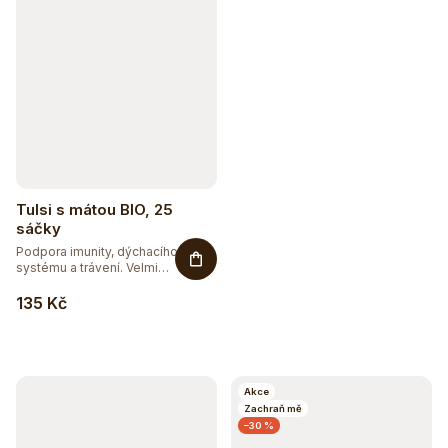
Tulsi s mátou BIO, 25
sáčky
Podpora imunity, dýchacího
systému a trávení. Velmi
oblíbená...
135 Kč
Sleva až 20 %
Na vybranou přírodní kosmetiku
Akce
Zachraň mě
–30 %