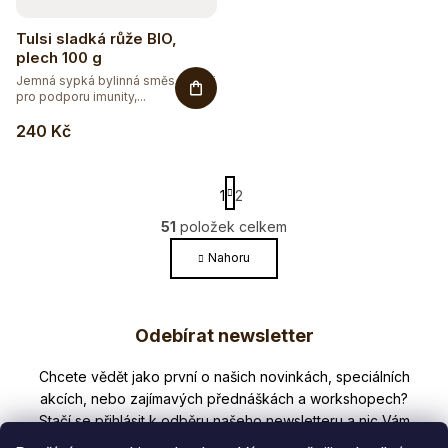
Tulsi sladká růže BIO,
plech 100 g
Jemná sypká bylinná směs s Tulsi
pro podporu imunity,...
240 Kč
S
1
2
t
r
51
položek celkem
O
á
v
Nahoru
n
l
k
o
á
Z
v
d
Odebírat newsletter
á
á
a
n
c
p
í
Nezmeškejte žádné novinky či slevy!
í
a
p
r
t