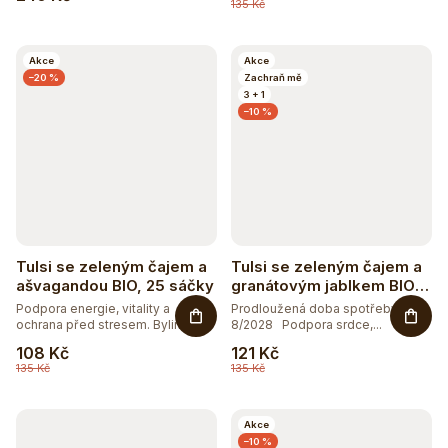
135 Kč
k
5
BEZ SOJI
t
Akce
Akce
–20 %
Zachraň mě
ů
1
BEZ SOLI
3 + 1
–10 %
5
ČISTĚ PŘÍRODNÍ
2
DOPLNĚK STRAVY
2
RAW
Tulsi se zeleným čajem a
Tulsi se zeleným čajem a
ašvagandou BIO, 25 sáčky
granátovým jablkem BIO,
51
VEGAN
25 sáčky
Podpora energie, vitality a
Prodloužená doba spotřeby
ochrana před stresem. Bylinná...
8/2028 Podpora srdce,...
108 Kč
121 Kč
135 Kč
135 Kč
Akce
–10 %