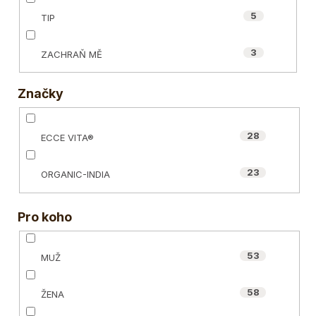
5
TIP
3
ZACHRAŇ MĚ
Značky
28
ECCE VITA®
23
ORGANIC-INDIA
Pro koho
53
MUŽ
58
ŽENA