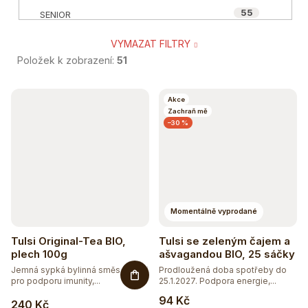
55
SENIOR
VYMAZAT FILTRY
3
SPORTOVEC
Položek k zobrazení:
51
10
VEGAN A VEGETARIÁN
V
Akce
Zachraň mě
ý
27
ÁJURVÉDSKÁ RECEPTURA
–30 %
p
27
BIO
i
s
6
BEZ CUKRU
p
Momentálně vyprodané
55
r
BEZ GMO
Tulsi Original-Tea BIO,
Tulsi se zeleným čajem a
o
plech 100g
ašvagandou BIO, 25 sáčky
59
BEZ LEPKU
Jemná sypká bylinná směs s Tulsi
Prodloužená doba spotřeby do
d
pro podporu imunity,...
25.1.2027. Podpora energie,...
u
10
94 Kč
BEZ LAKTÓZY
240 Kč