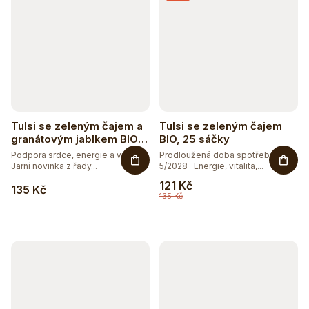
Tulsi se zeleným čajem a
Tulsi se zeleným čajem
granátovým jablkem BIO,
BIO, 25 sáčky
25 sáčky
Podpora srdce, energie a vitality.
Prodloužená doba spotřeby
Jarní novinka z řady...
5/2028 Energie, vitalita,...
121 Kč
135 Kč
Těžko po jídle?
135 Kč
Přírodní podpora trávení