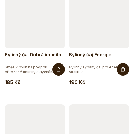
Bylinný čaj Dobrá imunita
Bylinný čaj Energie
Směs 7 bylin na podporu
Bylinný sypaný čaj pro energii,
přirozené imunity a dýchání.
vitalitu a...
Bylinný...
185 Kč
190 Kč
Těžko po jídle?
Přírodní podpora trávení