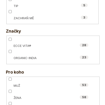
5
TIP
3
ZACHRAŇ MĚ
Značky
28
ECCE VITA®
23
ORGANIC-INDIA
Pro koho
53
MUŽ
58
ŽENA