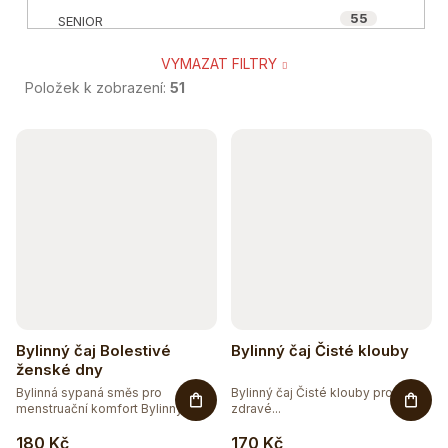
55
SENIOR
VYMAZAT FILTRY
3
SPORTOVEC
Položek k zobrazení:
51
10
VEGAN A VEGETARIÁN
V
ý
27
ÁJURVÉDSKÁ RECEPTURA
p
27
BIO
i
s
6
BEZ CUKRU
p
55
r
BEZ GMO
Bylinný čaj Bolestivé
Bylinný čaj Čisté klouby
o
ženské dny
59
BEZ LEPKU
Bylinná sypaná směs pro
Bylinný čaj Čisté klouby pro
d
menstruační komfort Bylinný čaj...
zdravé...
u
10
BEZ LAKTÓZY
180 Kč
170 Kč