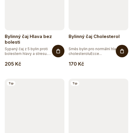
Bylinný čaj Hlava bez
Bylinný čaj Cholesterol
bolesti
Sypaný čaj z 5 bylin proti
Směs bylin pro normální hladinu
bolestem hlavy a stresu.
cholesteroluEcce...
Přírodní...
205 Kč
170 Kč
Tip
Tip