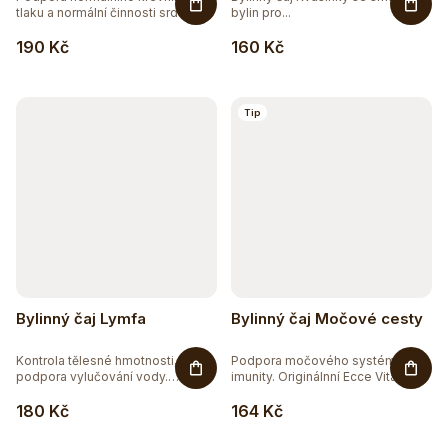
tlaku a normální činnosti srdce a...
bylin pro...
190 Kč
160 Kč
Tip
Bylinný čaj Lymfa
Bylinný čaj Močové cesty
Kontrola tělesné hmotnosti,
Podpora močového systému a
podpora vylučování vody.
imunity. Originálnní Ecce Vita®...
Bylinná...
180 Kč
164 Kč