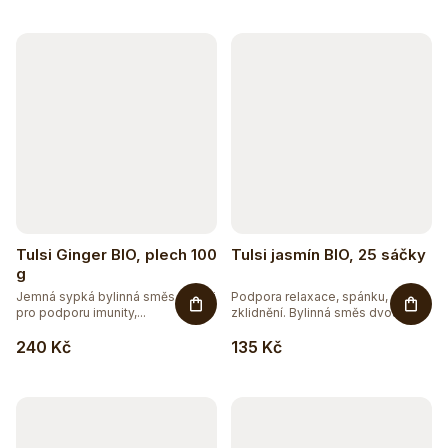
Tulsi Ginger BIO, plech 100
Tulsi jasmín BIO, 25 sáčky
g
Jemná sypká bylinná směs s Tulsi
Podpora relaxace, spánku,
pro podporu imunity,...
zklidnění. Bylinná směs dvou
druhů...
240 Kč
135 Kč