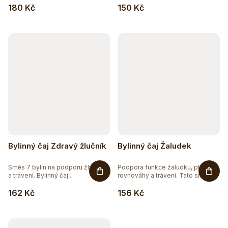
180 Kč
150 Kč
Bylinný čaj Zdravý žlučník
Bylinný čaj Žaludek
Směs 7 bylin na podporu žlučníku
Podpora funkce žaludku, pH
a trávení. Bylinný čaj...
rovnováhy a trávení. Tato směs...
162 Kč
156 Kč