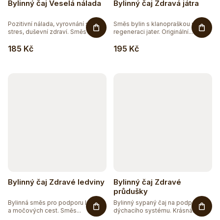
Bylinný čaj Veselá nálada
Bylinný čaj Zdravá játra
Pozitivní nálada, vyrovnání se
Směs bylin s klanopraškou pro
stres, duševní zdraví. Směs 7...
regeneraci jater. Originální...
185 Kč
195 Kč
Bylinný čaj Zdravé ledviny
Bylinný čaj Zdravé
průdušky
Bylinná směs pro podporu ledvin
Bylinný sypaný čaj na podporu
a močových cest. Směs...
dýchacího systému. Krásná
směs...