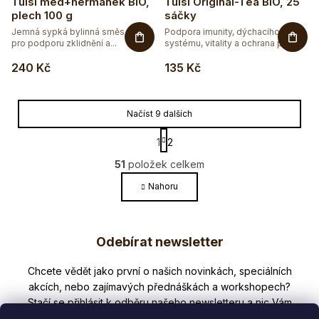
Tulsi med+heřmánek BIO,
Tulsi Original-Tea BIO, 25
plech 100 g
sáčky
Jemná sypká bylinná směs s Tulsi
Podpora imunity, dýchacího
pro podporu zklidnění a...
systému, vitality a ochrana před...
240 Kč
135 Kč
Načíst 9 dalších
S
1
2
t
O
r
51
položek celkem
v
á
l
Nahoru
n
k
á
o
Z
d
v
a
Odebírat newsletter
á
á
c
n
p
í
í
Nezmeškejte žádné novinky či slevy!
p
a
r
t
v