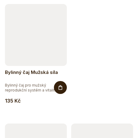
Bylinný čaj Mužská síla
Bylinný čaj pro mužský
reprodukční systém a vitalitu.
Bylinný...
135 Kč
Sleva až 20 %
Na vybranou přírodní kosmetiku