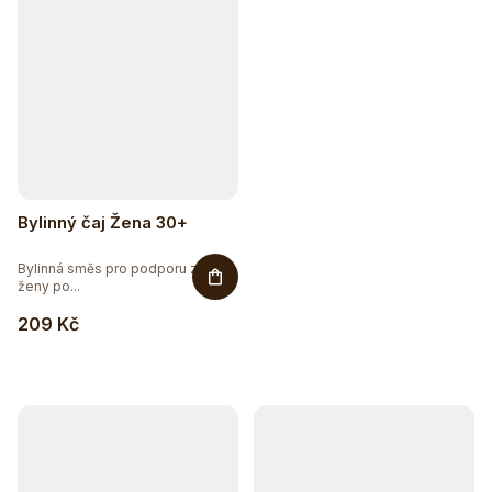
Bylinný čaj Žena 30+
Bylinná směs pro podporu zdraví
ženy po...
209 Kč
Hydratujte chytře 💦
Detox a podpora trávení