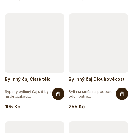
k
5
BEZ SOJI
t
ů
1
BEZ SOLI
5
ČISTĚ PŘÍRODNÍ
2
DOPLNĚK STRAVY
2
RAW
Bylinný čaj Čisté tělo
Bylinný čaj Dlouhověkost
51
VEGAN
Sypaný bylinný čaj s 9 bylinkami
Bylinná směs na podporu
na detoxikaci...
odolnosti a...
195 Kč
255 Kč