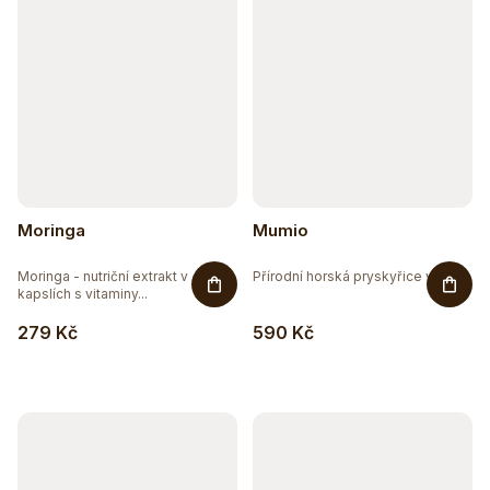
2
RAW
45
VEGAN
Moringa
Mumio
Moringa - nutriční extrakt v
Přírodní horská pryskyřice v...
kapslích s vitaminy...
279 Kč
590 Kč
Těžko po jídle?
Přírodní podpora trávení