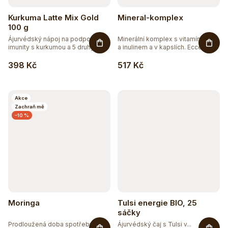
Kurkuma Latte Mix Gold
Mineral-komplex
100 g
Ájurvédský nápoj na podporu
Minerální komplex s vitamínem C
imunity s kurkumou a 5 druhy...
a inulinem a v kapslích. Ecce...
398 Kč
517 Kč
Akce
Zachraň mě
–10 %
Moringa
Tulsi energie BIO, 25
sáčky
Prodloužená doba spotřeby
Ájurvédský čaj s Tulsi v...