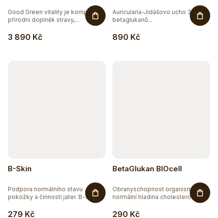
Good Green vitality je komplexní
Auricularia-Jidášovo ucho 30%
přírodní doplněk stravy,...
betaglukanů...
3 890 Kč
890 Kč
B-Skin
BetaGlukan BIOcell
Podpora normálního stavu
Obranyschopnost organismu,
pokožky a činnosti jater. B-skin...
normální hladina cholesterolu v...
279 Kč
290 Kč