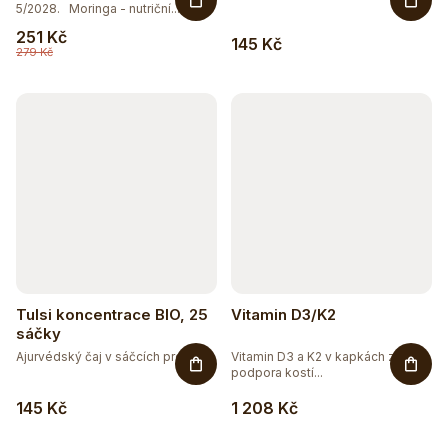
5/2028. Moringa - nutriční...
251 Kč
145 Kč
279 Kč
Tulsi koncentrace BIO, 25
Vitamin D3/K2
sáčky
Ajurvédský čaj v sáčcích pro...
Vitamin D3 a K2 v kapkách z řas -
podpora kostí...
145 Kč
1 208 Kč