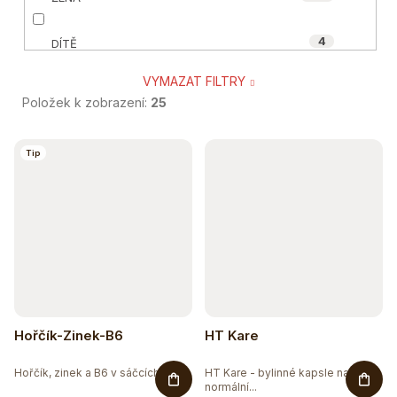
4
DÍTĚ
VYMAZAT FILTRY
60
SENIOR
Položek k zobrazení:
25
7
TĚHOTNÉ A KOJÍCÍ
V
Tip
ý
22
SPORTOVEC
p
10
VEGAN A VEGETARIÁN
i
s
16
ÁJURVÉDSKÁ RECEPTURA
p
26
r
BIO
Hořčík-Zinek-B6
HT Kare
o
23
BEZ CUKRU
Hořčík, zinek a B6 v sáčcích pro...
HT Kare - bylinné kapsle na
d
normální...