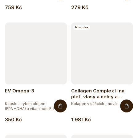
u
34
BEZ GMO
759 Kč
279 Kč
k
58
BEZ LEPKU
t
Novinka
ů
45
BEZ LAKTÓZY
1
BEZ PALMOVÉHO OLEJE
25
BEZ SOJI
4
BEZ SOLI
EV Omega-3
Collagen Complex II na
pleť, vlasy a nehty a
22
ČISTĚ PŘÍRODNÍ
vitalitu s příchutí mango-
Kapsle s rybím olejem
Kolagen v sáčcích - nová...
maracuja
(EPA + DHA) a vitamínem E. EV
Omega‑3...
40
DOPLNĚK STRAVY
350 Kč
1 981 Kč
3
EXTRAKTY