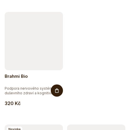
Brahmi Bio
Podpora nervového systému,
duševního zdraví a kognitivních...
320 Kč
Sleva až 20 %
Na vybranou přírodní kosmetiku
Novinka