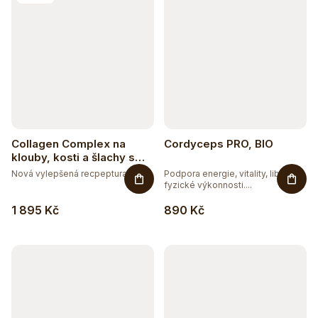
Collagen Complex na
Cordyceps PRO, BIO
klouby, kosti a šlachy s
příchutí mango-maracuja
Nová vylepšená recpeptura -...
Podpora energie, vitality, libida,
fyzické výkonnosti....
1 895 Kč
890 Kč