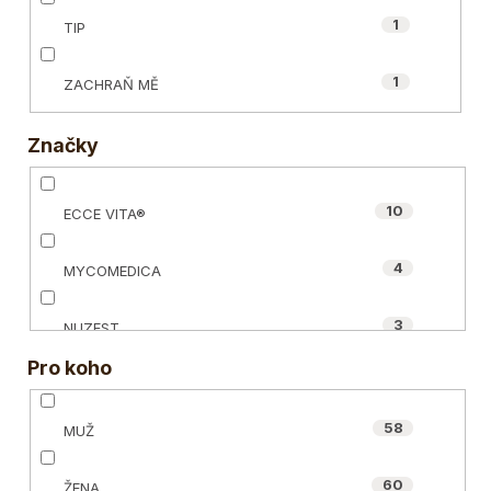
1
TIP
1
ZACHRAŇ MĚ
Značky
10
ECCE VITA®
4
MYCOMEDICA
3
NUZEST
Pro koho
8
ORGANIC-INDIA
58
MUŽ
0
POWERLOGY
60
ŽENA