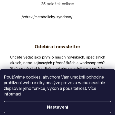
25
položek celkem
O
v
l
článek
/zdravi/metabolicky-syndrom/
á
d
a
Z
c
í
Odebírat newsletter
á
p
p
r
Nezmeškejte žádné novinky či slevy!
v
a
k
t
y
Používáme cookies, abychom Vám umožnili pohodlné
v
í
prohlížení webu a díky analýze provozu webu neustále
ý
zlepšovali jeho funkce, výkon a použitelnost.
Více
p
E-mail
informací
i
s
Vložením e-mailu souhlasíte s
Nastavení
u
podmínkami ochrany osobních údajů