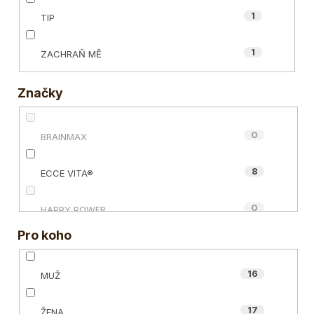
1
TIP
1
ZACHRAŇ MĚ
Značky
0
BRAINMAX
8
ECCE VITA®
0
HAPPY POWER
Pro koho
0
MYCOMEDICA
16
MUŽ
0
NUZEST
17
ŽENA