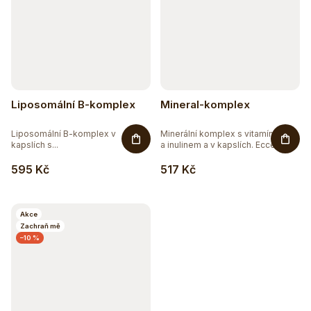
Liposomální B-komplex
Mineral-komplex
Liposomální B-komplex v
Minerální komplex s vitamínem C
kapslích s...
a inulinem a v kapslích. Ecce...
595 Kč
517 Kč
Akce
Zachraň mě
–10 %