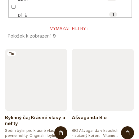
1
ORGANIC-INDIA
1
DÍTĚ
VYMAZAT FILTRY
17
SENIOR
Položek k zobrazení:
9
5
TĚHOTNÉ A KOJÍCÍ
V
Tip
ý
4
SPORTOVEC
p
2
VEGAN A VEGETARIÁN
i
s
1
ÁJURVÉDSKÁ RECEPTURA
p
1
r
BIO
Bylinný čaj Krásné vlasy a
Ašvaganda Bio
o
nehty
1
BEZ CUKRU
Sedm bylin pro krásné vlasy a
BIO Ašvaganda v kapslích
d
pevné nehty. Originální bylinná...
- sušený kořen. Vitánie...