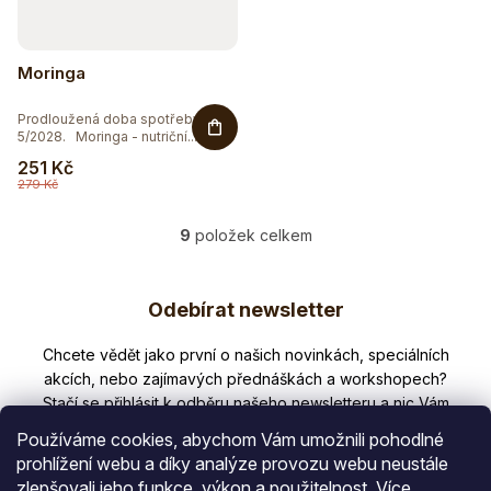
Moringa
Prodloužená doba spotřeby
5/2028. Moringa - nutriční...
251 Kč
279 Kč
9
položek celkem
O
v
Z
l
Odebírat newsletter
á
á
d
p
Nezmeškejte žádné novinky či slevy!
a
a
c
í
t
p
Používáme cookies, abychom Vám umožnili pohodlné
í
r
prohlížení webu a díky analýze provozu webu neustále
v
zlepšovali jeho funkce, výkon a použitelnost.
Více