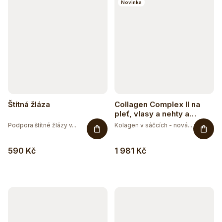
Novinka
Štítná žláza
Collagen Complex II na
pleť, vlasy a nehty a
vitalitu s příchutí mango-
Podpora štítné žlázy v...
Kolagen v sáčcích - nová...
maracuja
590 Kč
1 981 Kč
Těžko po jídle?
Přírodní podpora trávení