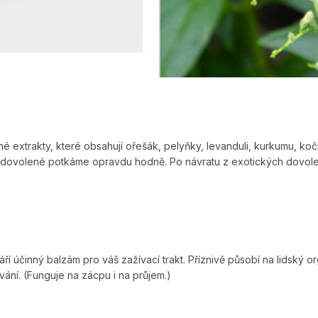
é extrakty, které obsahují ořešák, pelyňky, levanduli, kurkumu, kočič
a dovolené potkáme opravdu hodně. Po návratu z exotických dovolen
áří účinný balzám pro váš zažívací trakt. Příznivě působí na lidský o
ání. (Funguje na zácpu i na průjem.)