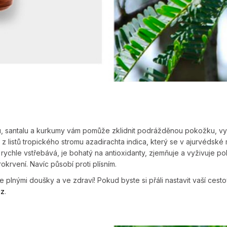
u, santalu a kurkumy vám pomůže zklidnit podrážděnou pokožku, vyl
 z listů tropického stromu azadirachta indica, který se v ajurvédské 
se rychle vstřebává, je bohatý na antioxidanty, zjemňuje a vyživuje po
krvení. Navíc působí proti plísním.
e plnými doušky a ve zdraví! Pokud byste si přáli nastavit vaší cest
cz
.