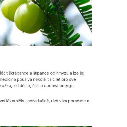
éčit škrábance a štípance od hmyzu a lze jej
medicíně používá několik tisíc let pro své
kožku, zklidňuje, čistí a dodává energii,
ovní lékarničku individuálně, rádi vám poradíme a