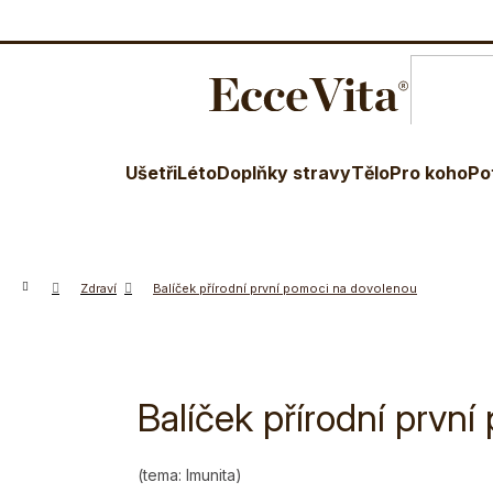
O nás
Blog
Terapeuti
Věr
Ušetři
Léto
Doplňky stravy
Tělo
Pro koho
Po
Domů
Zdraví
Balíček přírodní první pomoci na dovolenou
Balíček přírodní prvn
(tema: Imunita)