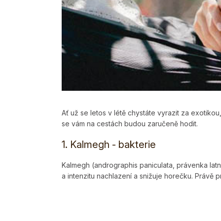
Ať už se letos v létě chystáte vyrazit za exotiko
se vám na cestách budou zaručeně hodit.
1. Kalmegh
- bakterie
Kalmegh (andrographis paniculata, právenka latna
a intenzitu nachlazení a snižuje horečku. Právě p