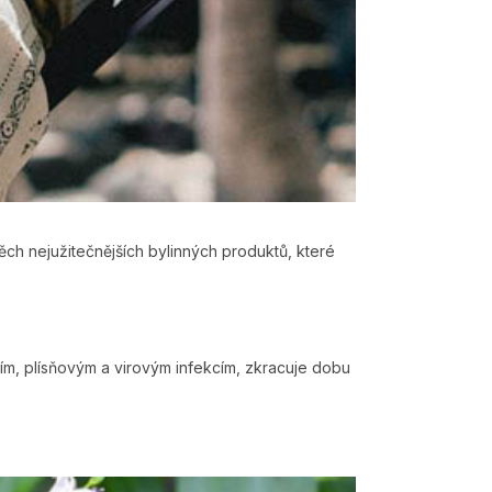
těch nejužitečnějších bylinných produktů, které
ním, plísňovým a virovým infekcím, zkracuje dobu