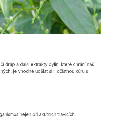
í dráp a další extrakty bylin, které chrání náš
ých, je vhodné udělat si i očistnou kůru s
rganismus nejen při akutních trávicích