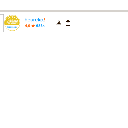
rodejna Praha
602 223 853
CZK ▼
Nákupní
Přihlášení
košík