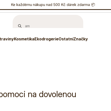
nostní program
Ke každému nákupu nad 500 Kč dárek zdarma 📦
Eshop
733 738 836
P
traviny
Kosmetika
Ekodrogerie
Ostatní
Značky
í pomoci na dovolenou