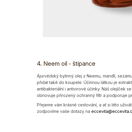
4. Neem oil
- štípance
Ájurvédský bylinný olej z Neemu, mandlí, sezam
přidat také do koupele. Účinnou látkou je extrakt
antibakteriální i antivirové účinky. Náš olejíček 
obnovuje přirozený ochranný filtr a podporuje pro
Přejeme vám krásné cestování, a ať si léto uživát
zodpovíme vaše dotazy na
eccevita@ecce­vita.