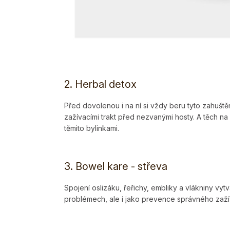
2. Herbal detox
Před dovolenou i na ní si vždy beru tyto zahuštěn
zažívacími trakt před nezvanými hosty. A těch n
těmito bylinkami.
3. Bowel kare
- střeva
Spojení oslizáku, řeřichy, embliky a vlákniny vytv
problémech, ale i jako prevence správného zažív