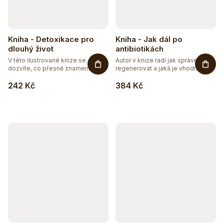
Kniha - Detoxikace pro
Kniha - Jak dál po
dlouhý život
antibiotikách
V této ilustrované knize se
Autor v knize radí jak správně
dozvíte, co přesně znamená...
regenerovat a jaká je vhodná...
242 Kč
384 Kč
Těžko po jídle?
Přírodní podpora trávení