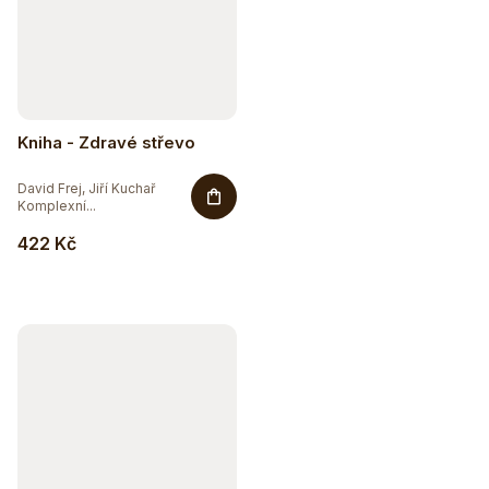
Kniha - Zdravé střevo
David Frej, Jiří Kuchař
Komplexní...
422 Kč
Sleva až 20 %
Na vybranou přírodní kosmetiku