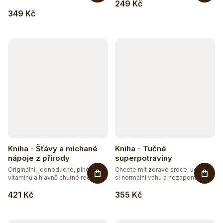
249 Kč
349 Kč
Kniha - Šťávy a míchané
Kniha - Tučné
nápoje z přírody
superpotraviny
Originální, jednoduché, plné
Chcete mít zdravé srdce, udržet
vitamínů a hlavně chutné recepty...
si normální váhu a nezapomínat...
421 Kč
355 Kč