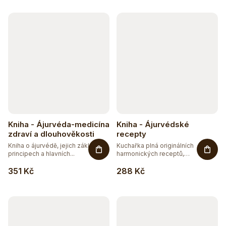
V
ý
p
i
s
p
r
Kniha - Ájurvéda-medicína
Kniha - Ájurvédské
o
zdraví a dlouhověkosti
recepty
Kniha o ájurvédě, jejich základních
Kuchařka plná originálních
d
principech a hlavních...
harmonických receptů,
kombinující...
u
351 Kč
288 Kč
k
t
ů