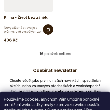
Kniha - Život bez zánětu
Nevyvážená strava je v
průmyslově vyspělých zemích
hlavní...
406 Kč
16
položek celkem
O
v
Z
l
Odebírat newsletter
á
á
d
p
Nezmeškejte žádné novinky či slevy!
a
a
c
í
t
p
Používáme cookies, abychom Vám umožnili pohodlné
í
r
prohlížení webu a díky analýze provozu webu neustále