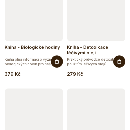
Kniha - Biologické hodiny
Kniha - Detoxikace
léčivými oleji
Kniha plná informací o významu
Praktický průvodce detoxikací s
biologických hodin pro naše...
použitím léčivých olejů.
379 Kč
279 Kč