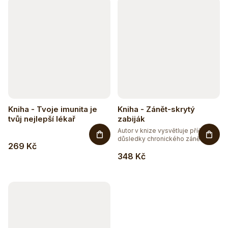
Kniha - Tvoje imunita je
Kniha - Zánět-skrytý
tvůj nejlepší lékař
zabiják
Autor v knize vysvětluje příčiny a
důsledky chronického zánětu...
269 Kč
348 Kč