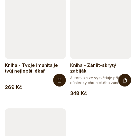
Kniha - Tvoje imunita je
Kniha - Zánět-skrytý
tvůj nejlepší lékař
zabiják
Autor v knize vysvětluje příčiny a
důsledky chronického zánětu...
269 Kč
348 Kč