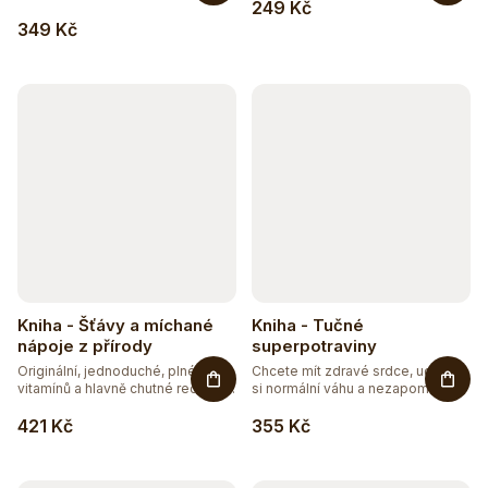
249 Kč
349 Kč
Kniha - Šťávy a míchané
Kniha - Tučné
nápoje z přírody
superpotraviny
Originální, jednoduché, plné
Chcete mít zdravé srdce, udržet
vitamínů a hlavně chutné recepty...
si normální váhu a nezapomínat...
421 Kč
355 Kč