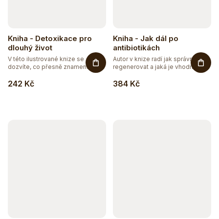
Kniha - Detoxikace pro
Kniha - Jak dál po
dlouhý život
antibiotikách
V této ilustrované knize se
Autor v knize radí jak správně
dozvíte, co přesně znamená...
regenerovat a jaká je vhodná...
242 Kč
384 Kč
Těžko po jídle?
Přírodní podpora trávení