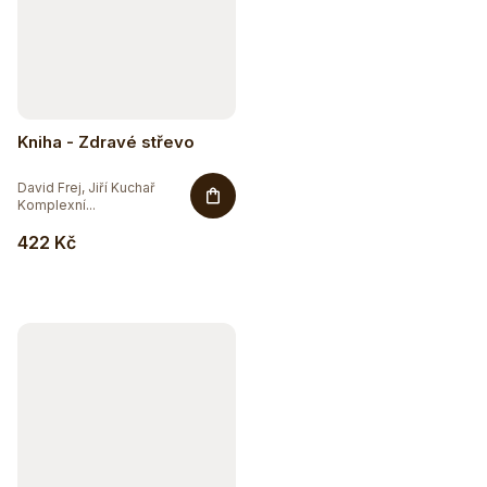
Kniha - Zdravé střevo
David Frej, Jiří Kuchař
Komplexní...
422 Kč
Sleva až 20 %
Na vybranou přírodní kosmetiku