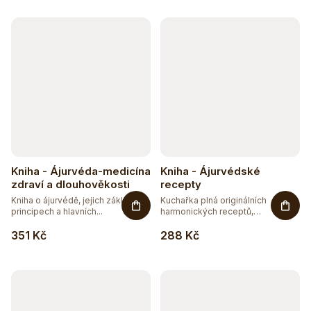
V
ý
p
i
s
p
r
Kniha - Ájurvéda-medicína
Kniha - Ájurvédské
o
zdraví a dlouhověkosti
recepty
Kniha o ájurvédě, jejich základních
Kuchařka plná originálních
d
principech a hlavních...
harmonických receptů,
kombinující...
u
351 Kč
288 Kč
k
t
ů