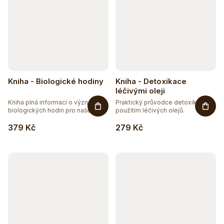
Kniha - Biologické hodiny
Kniha - Detoxikace
léčivými oleji
Kniha plná informací o významu
Praktický průvodce detoxikací s
biologických hodin pro naše...
použitím léčivých olejů.
379 Kč
279 Kč