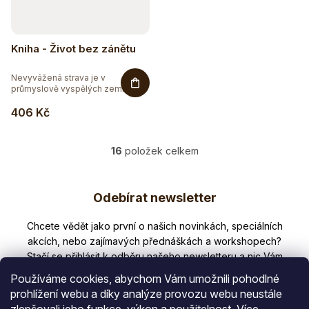
Kniha - Život bez zánětu
Nevyvážená strava je v
průmyslově vyspělých zemích
hlavní...
406 Kč
16
položek celkem
O
v
Z
l
Odebírat newsletter
á
á
d
p
Nezmeškejte žádné novinky či slevy!
a
a
c
í
t
p
Používáme cookies, abychom Vám umožnili pohodlné
í
r
prohlížení webu a díky analýze provozu webu neustále