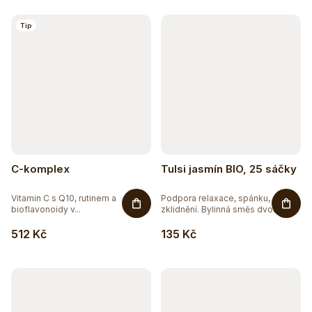
k
16
BEZ LEPKU
t
Tip
ů
6
BEZ LAKTÓZY
5
BEZ SOJI
2
ČISTĚ PŘÍRODNÍ
7
DOPLNĚK STRAVY
C-komplex
Tulsi jasmín BIO, 25 sáčky
14
VEGAN
Vitamin C s Q10, rutinem a
Podpora relaxace, spánku,
bioflavonoidy v...
zklidnění. Bylinná směs dvou
druhů...
512 Kč
135 Kč