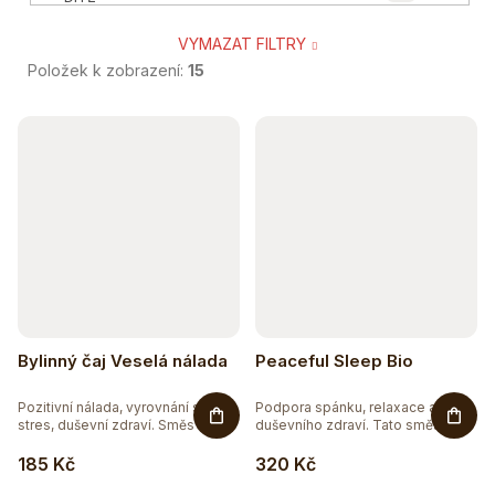
VYMAZAT FILTRY
15
SENIOR
Položek k zobrazení:
15
1
TĚHOTNÉ A KOJÍCÍ
V
ý
2
SPORTOVEC
p
1
VEGAN A VEGETARIÁN
i
s
10
ÁJURVÉDSKÁ RECEPTURA
p
11
r
BIO
Bylinný čaj Veselá nálada
Peaceful Sleep Bio
o
1
BEZ CUKRU
Pozitivní nálada, vyrovnání se
Podpora spánku, relaxace a
d
stres, duševní zdraví. Směs 7...
duševního zdraví. Tato směs z...
u
13
BEZ GMO
185 Kč
320 Kč