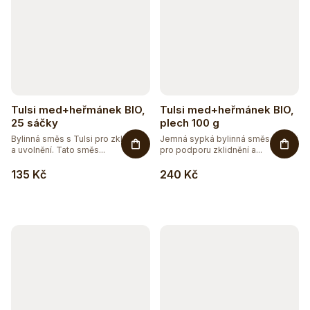
Tulsi med+heřmánek BIO,
Tulsi med+heřmánek BIO,
25 sáčky
plech 100 g
Bylinná směs s Tulsi pro zklidnění
Jemná sypká bylinná směs s Tulsi
a uvolnění. Tato směs...
pro podporu zklidnění a...
135 Kč
240 Kč
Těžko po jídle?
Přírodní podpora trávení