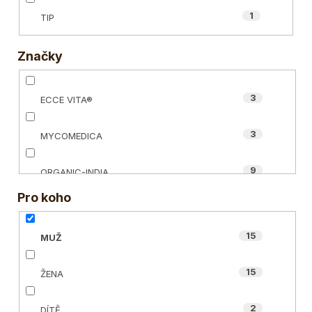
1
TIP
Značky
3
ECCE VITA®
3
MYCOMEDICA
9
ORGANIC-INDIA
Pro koho
15
MUŽ
15
ŽENA
2
DÍTĚ