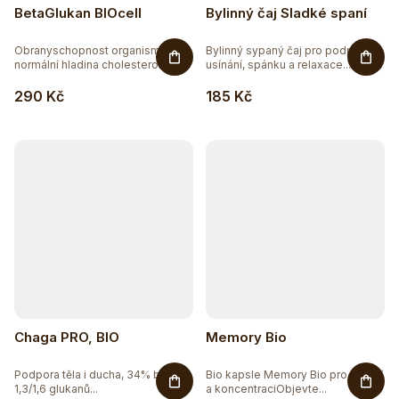
BetaGlukan BIOcell
Bylinný čaj Sladké spaní
Obranyschopnost organismu,
Bylinný sypaný čaj pro podporu
normální hladina cholesterolu v...
usínání, spánku a relaxace....
290 Kč
185 Kč
Chaga PRO, BIO
Memory Bio
Podpora těla i ducha, 34% beta
Bio kapsle Memory Bio pro paměť
1,3/1,6 glukanů...
a koncentraciObjevte...