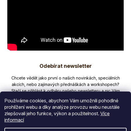
Z
Odebírat newsletter
á
p
Nezmeškejte žádné novinky či slevy!
a
t
Používáme cookies, abychom Vám umožnili pohodlné
í
prohlížení webu a díky analýze provozu webu neustále
zlepšovali jeho funkce, výkon a použitelnost.
Více
E-mail
informací