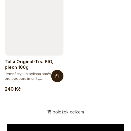
Tulsi Original-Tea BIO,
plech 100g
Jemná sypká bylinná směs s Tulsi
pro podporu imunity,...
240 Kč
Sleva až 20 %
Na vybranou přírodní kosmetiku
15
položek celkem
O
v
l