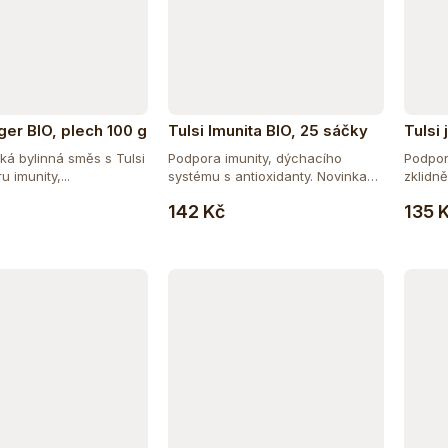
ger BIO, plech 100 g
Tulsi Imunita BIO, 25 sáčky
Tulsi
á bylinná směs s Tulsi
Podpora imunity, dýchacího
Podpor
 imunity,...
systému s antioxidanty. Novinka
zklidn
Do košíku
Do košíku
v...
druhů..
142 Kč
135 