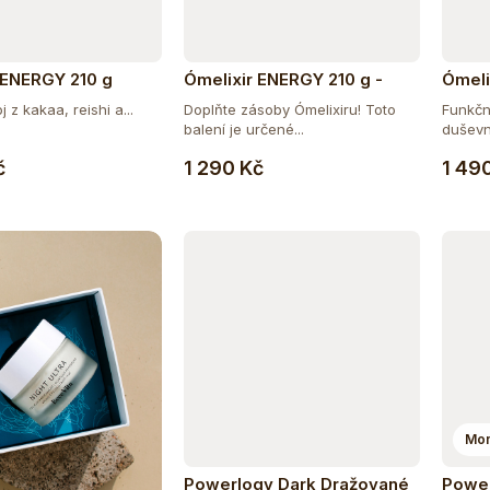
 ENERGY 210 g
Ómelixir ENERGY 210 g -
Ómeli
doplňující balení
 z kakaa, reishi a...
Doplňte zásoby Ómelixiru! Toto
Funkčn
balení je určené...
duševní
Do košíku
Do košíku
č
1 290 Kč
1 49
Mom
Powerlogy Dark Dražované
Power