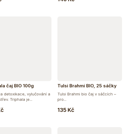
ala čaj BIO 100g
Tulsi Brahmi BIO, 25 sáčky
a detoxikace, vylučování a
Tulsi Brahmi bio čaj v sáčcích –
třev. Triphala je...
pro...
Do košíku
Do košíku
Kč
135 Kč