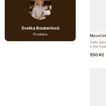
Svatka Bouberlová
Prodejna
MycoCof
Směs výbor
a čtyř hou
550 Kč