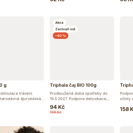
Akce
Zachraň mě
–40 %
0 g
Triphala čaj BIO 100g
Triph
stimulace trávení.
Prodloužená doba spotřeby do
Podpor
starodávná ájurvédská...
19.5.2027. Podpora detoxikace,...
očisty s
Do košíku
Do košíku
94 Kč
158 
158 Kč