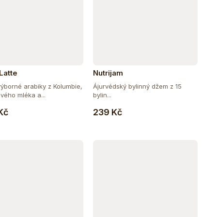
Latte
Nutrijam
ýborné arabiky z Kolumbie,
Ájurvédský bylinný džem z 15
vého mléka a...
bylin...
Do košíku
Do košíku
Kč
239 Kč