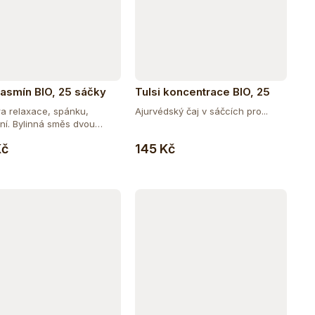
 jasmín BIO, 25 sáčky
Tulsi koncentrace BIO, 25
sáčky
a relaxace, spánku,
Ajurvédský čaj v sáčcích pro...
ění. Bylinná směs dvou
Do košíku
Do košíku
.
Kč
145 Kč