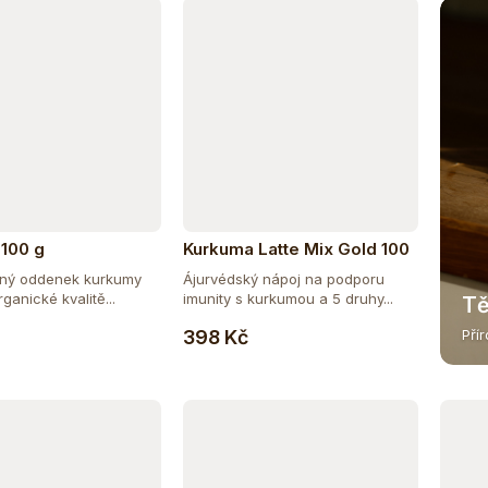
100 g
Kurkuma Latte Mix Gold 100
g
ený oddenek kurkumy
Ájurvédský nápoj na podporu
ganické kvalitě...
imunity s kurkumou a 5 druhy...
Tě
Do košíku
Do košíku
398 Kč
Pří