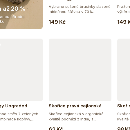
Plody - Brusinky 100 g
Plody
Vybrané sušené brusinky slazené
Pražen
a až 20 %
jablečnou šťávou v 70%...
výběro
anou přírodní
Do košíku
Bar...
149 Kč
149 
iku
gy Upgraded
Skořice pravá cejlonská
Skoři
 Greens 300g
celá 100 g
mletá
food směs 7 zelených
Skořice cejlonská v organické
Skořic
mbinace kopřivy,...
kvalitě pochází z Indie, z...
kvalitě
Do košíku
Do košíku
62 Kč
98 K