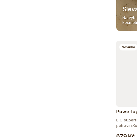
Slev
Na vybr
kosmet
Novinka
Powerlo
Organic
BIO super
potravin.Ko
679 Kč