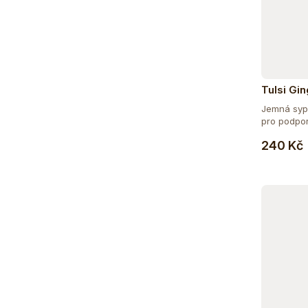
Tulsi Gin
Jemná sypk
pro podporu
240 Kč