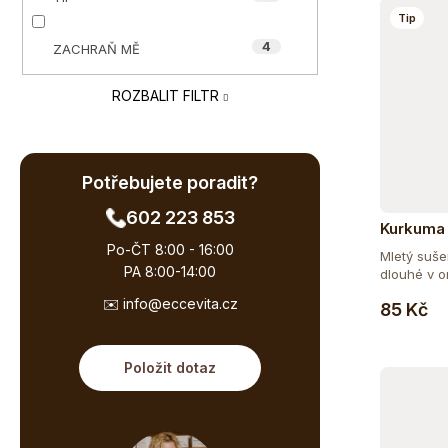
e
Tip
ů
l
4
ZACHRAŇ MĚ
ROZBALIT FILTR
Potřebujete poradit?
602 223 853
Kurkuma 
Po-ČT 8:00 - 16:00
Mletý suš
PA 8:00-14:00
dlouhé v or
✉️ info@eccevita.cz
85 Kč
Položit dotaz