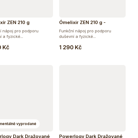
xír ZEN 210 g
Ómelixir ZEN 210 g -
doplňující balení
í nápoj pro podporu
Funkční nápoj pro podporu
 a fyzické...
duševní a fyzické...
Do košíku
Do košíku
0 Kč
1 290 Kč
entálně vyprodané
logy Dark Dražované
Powerlogy Dark Dražované