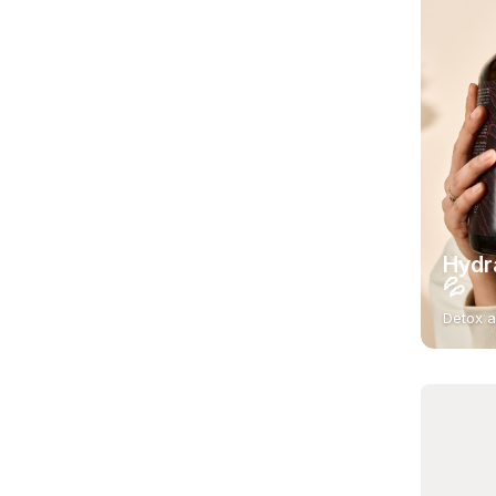
Hydr
💦
Detox a