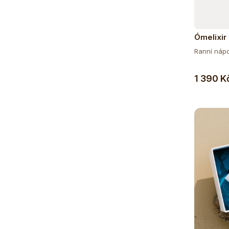
Ómelixir
Ranní nápoj
1 390 K