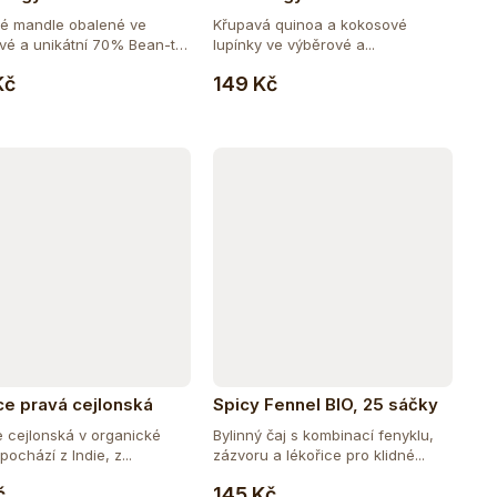
 - Mandle 100 g
Plody - Quinoa 100 g
é mandle obalené ve
Křupavá quinoa a kokosové
vé a unikátní 70% Bean-to-
lupínky ve výběrové a...
Do košíku
Kč
149 Kč
ce pravá cejlonská
Spicy Fennel BIO, 25 sáčky
 100 g
e cejlonská v organické
Bylinný čaj s kombinací fenyklu,
 pochází z Indie, z...
zázvoru a lékořice pro klidné...
Do košíku
Do košíku
č
145 Kč