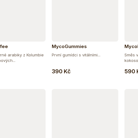
fee
MycoGummies
Myco
né arabiky z Kolumbie
První gumídci s vitálními...
Směs v
bových...
kokoso
Do košíku
Do košíku
390 Kč
590 