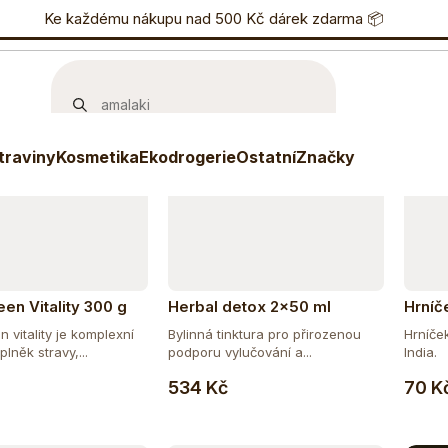
učujeme
Nejlevnější
Nejdražší
Nejprodávanější
nostní program
Ke každému nákupu nad 500 Kč dárek zdarma 📦
Eshop
733 738 836
P
traviny
Kosmetika
Ekodrogerie
Ostatní
Značky
en Vitality 300 g
Herbal detox 2x50 ml
Hrníč
 vitality je komplexní
Bylinná tinktura pro přirozenou
Hrníče
plněk stravy,...
podporu vylučování a...
India. 
Do košíku
Do košíku
534 Kč
70 K