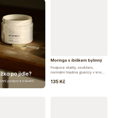
Moringa s ibiškem bylinný
čaj BIO 25 sáčků
Podpora vitality, osvěžení,
normální hladina glukózy v krvi....
žko po jídle?
Do košíku
135 Kč
rodní podpora trávení