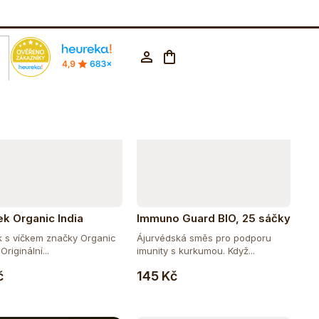
Abecedně
rodejna Praha
602 223 853
CZK ▼
Nákupní
Přihlášení
košík
ek Organic India
Immuno Guard BIO, 25 sáčky
k s víčkem značky Organic
Ájurvédská směs pro podporu
Originální...
imunity s kurkumou. Když...
Do košíku
Do košíku
č
145 Kč