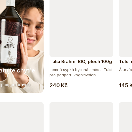
Tulsi Brahmi BIO, plech 100g
Tulsi
atujte chytře
Jemná sypká bylinná směs s Tulsi
Ájurvéd
pro podporu kognitivních...
Do košíku
240 Kč
145 
 podpora trávení