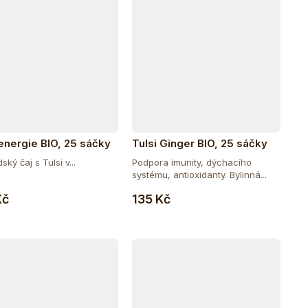
 energie BIO, 25 sáčky
Tulsi Ginger BIO, 25 sáčky
ský čaj s Tulsi v...
Podpora imunity, dýchacího
systému, antioxidanty. Bylinná...
Do košíku
Do košíku
Kč
135 Kč