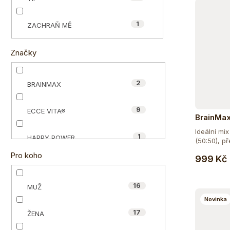
e
ů
l
1
ZACHRAŇ MĚ
Značky
2
BRAINMAX
9
ECCE VITA®
BrainMax
nativní s
Ideální mix
1000 g -
1
HAPPY POWER
(50:50), př
Pro koho
999 Kč
1
MYCOMEDICA
16
MUŽ
4
NUZEST
Novinka
17
ŽENA
0
ORGANIC-INDIA