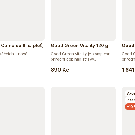
 Complex II na pleť,
Good Green Vitality 120 g
Good 
ehty a vitalitu s
sáčcích - nová...
Good Green vitality je komplexní
Good G
 mango-maracuja
přírodní doplněk stravy,...
přírodn
Do košíku
Do košíku
č
890 Kč
1 841
Akc
Zac
–10