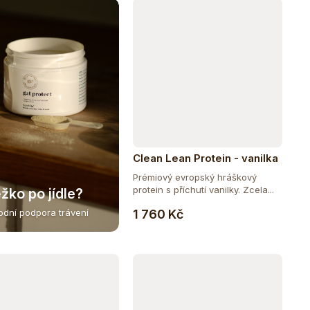
Clean Lean Protein - vanilka
1000 g
Prémiový evropský hráškový
protein s příchutí vanilky. Zcela...
žko po jídle?
Do košíku
1 760 Kč
rodní podpora trávení