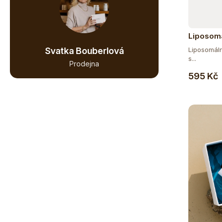
15
BEZ LEPKU
Liposom
14
BEZ LAKTÓZY
Liposomáln
Svatka Bouberlová
s...
Prodejna
11
BEZ SOJI
595 Kč
1
ČISTĚ PŘÍRODNÍ
13
DOPLNĚK STRAVY
3
EXTRAKTY
11
VEGAN