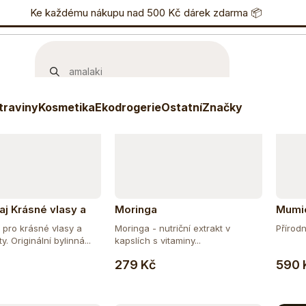
učujeme
Nejlevnější
Nejdražší
Nejprodávanější
nostní program
Ke každému nákupu nad 500 Kč dárek zdarma 📦
Eshop
733 738 836
P
traviny
Kosmetika
Ekodrogerie
Ostatní
Značky
aj Krásné vlasy a
Moringa
Mumi
 pro krásné vlasy a
Moringa - nutriční extrakt v
Přírodn
. Originální bylinná...
kapslích s vitaminy...
Do košíku
Do košíku
279 Kč
590 