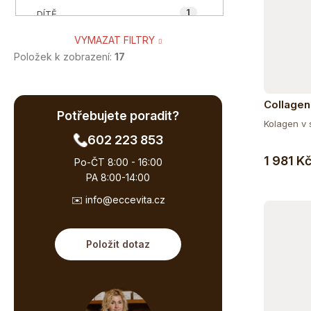
1
DÍTĚ
VYMAZAT FILTRY
17
SENIOR
Položek k zobrazení:
17
5
TĚHOTNÉ A KOJÍCÍ
Collagen
Potřebujete poradit?
vlasy a n
4
SPORTOVEC
Kolagen v 
příchutí
602 223 853
2
VEGAN A VEGETARIÁN
1 981 K
Po-ČT 8:00 - 16:00
PA 8:00-14:00
1
ÁJURVÉDSKÁ RECEPTURA
✉️ info@eccevita.cz
1
BIO
Položit dotaz
1
BEZ CUKRU
9
BEZ GMO