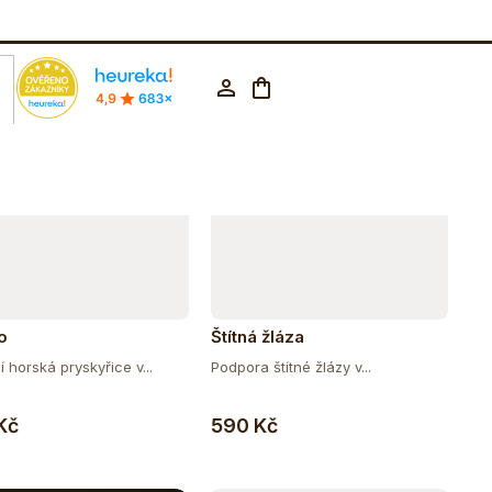
Abecedně
rodejna Praha
602 223 853
CZK ▼
Nákupní
Přihlášení
košík
o
Štítná žláza
í horská pryskyřice v...
Podpora štítné žlázy v...
Do košíku
Do košíku
Kč
590 Kč