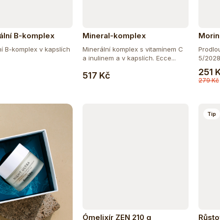
ální B-komplex
Mineral-komplex
Mori
í B-komplex v kapslích
Minerální komplex s vitamínem C
Prodlo
a inulinem a v kapslích. Ecce...
5/2028.
Do košíku
Do košíku
251 
517 Kč
279 Kč
Tip
Ómelixír ZEN 210 g
Růsto