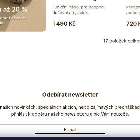
Funkční nápoj pro podporu
Přírod
a až 20 %
duševní a fyzické...
podporu
anou přírodní
Do košíku
1 490 Kč
720 
iku
17
položek celk
O
v
l
á
d
a
c
í
Odebírat newsletter
p
r
Nezmeškejte žádné novinky či slevy!
v
k
y
E-mail
v