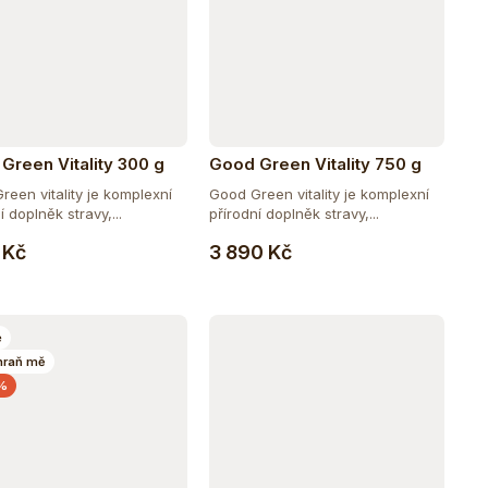
Green Vitality 300 g
Good Green Vitality 750 g
reen vitality je komplexní
Good Green vitality je komplexní
í doplněk stravy,...
přírodní doplněk stravy,...
Do košíku
Do košíku
 Kč
3 890 Kč
e
hraň mě
 %