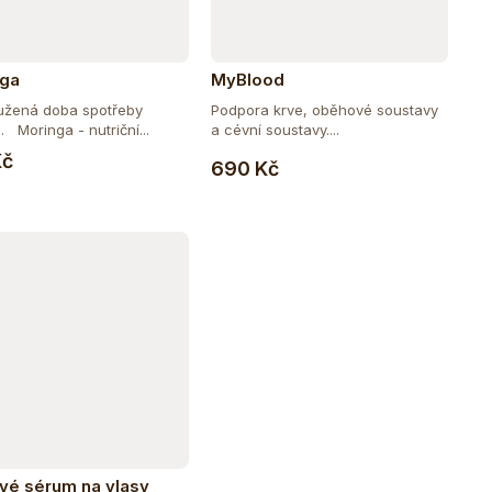
nga
MyBlood
užená doba spotřeby
Podpora krve, oběhové soustavy
 Moringa - nutriční...
a cévní soustavy....
Do košíku
Do košíku
Kč
690 Kč
vé sérum na vlasy