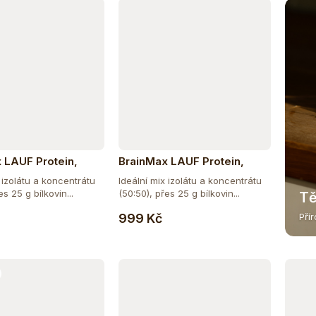
 LAUF Protein,
BrainMax LAUF Protein,
yrovátkový protein,
nativní syrovátkový protein,
 izolátu a koncentrátu
Ideální mix izolátu a koncentrátu
 čokoláda
1000 g - vanilka
es 25 g bílkovin...
(50:50), přes 25 g bílkovin...
Tě
Do košíku
Do košíku
999 Kč
Pří