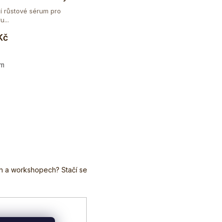
ní růstové sérum pro
...
Do košíku
Kč
em