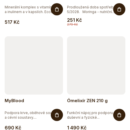
Minerální komplex s vitamínem C
Prodloužená doba spotřeby
a inulinem a v kapslích. Ecce...
5/2028. Moringa - nutriční...
251 Kč
517 Kč
279 Kč
MyBlood
Ómelixír ZEN 210 g
Podpora krve, oběhové soustavy
Funkční nápoj pro podporu
a cévní soustavy....
duševní a fyzické...
690 Kč
1 490 Kč