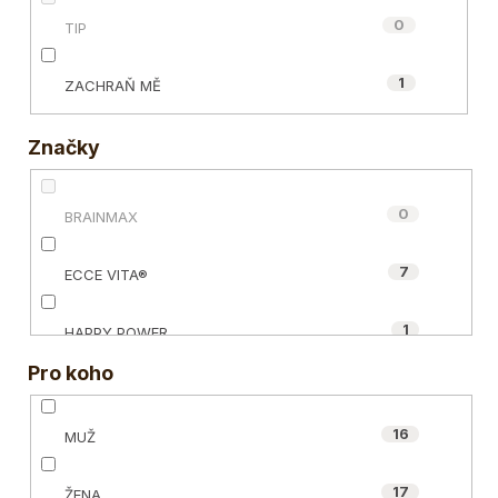
0
TIP
1
ZACHRAŇ MĚ
Značky
0
BRAINMAX
7
ECCE VITA®
1
HAPPY POWER
Pro koho
1
MYCOMEDICA
16
MUŽ
4
NUZEST
17
ŽENA