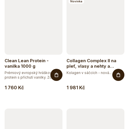
Novinka
Clean Lean Protein -
Collagen Complex II na
vanilka 1000 g
pleť, vlasy a nehty a
vitalitu s příchutí mango-
Prémiový evropský hráškový
Kolagen v sáčcích - nová...
maracuja
protein s příchutí vanilky. Zcela...
1 760 Kč
1 981 Kč
Těžko po jídle?
Přírodní podpora trávení