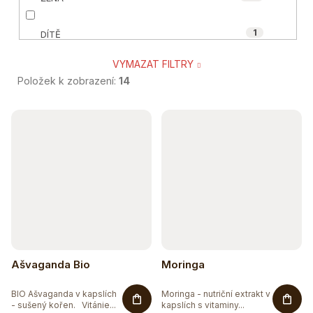
1
ORGANIC-INDIA
1
DÍTĚ
VYMAZAT FILTRY
17
SENIOR
Položek k zobrazení:
14
5
TĚHOTNÉ A KOJÍCÍ
V
ý
4
SPORTOVEC
p
2
VEGAN A VEGETARIÁN
i
s
1
ÁJURVÉDSKÁ RECEPTURA
p
1
r
BIO
Ašvaganda Bio
Moringa
o
1
BEZ CUKRU
BIO Ašvaganda v kapslích
Moringa - nutriční extrakt v
d
- sušený kořen. Vitánie...
kapslích s vitaminy...