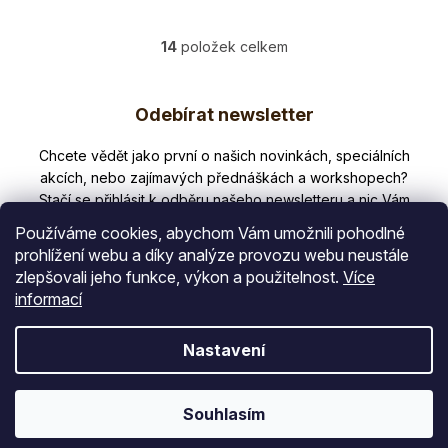
14
položek celkem
O
v
Z
l
Odebírat newsletter
á
á
d
p
Nezmeškejte žádné novinky či slevy!
a
a
c
í
t
p
Používáme cookies, abychom Vám umožnili pohodlné
í
r
prohlížení webu a díky analýze provozu webu neustále
v
zlepšovali jeho funkce, výkon a použitelnost.
Více
E-mail
k
informací
y
v
Vložením e-mailu souhlasíte s
Nastavení
ý
podmínkami ochrany osobních údajů
p
PŘIHLÁSIT SE
i
Souhlasím
s