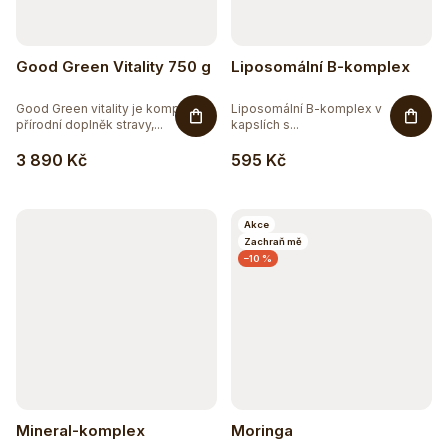
Good Green Vitality 750 g
Liposomální B-komplex
Good Green vitality je komplexní
Liposomální B-komplex v
přírodní doplněk stravy,...
kapslích s...
3 890 Kč
595 Kč
Akce
Zachraň mě
–10 %
Mineral-komplex
Moringa