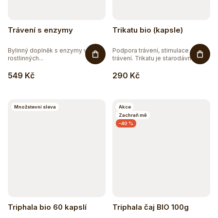
Trávení s enzymy
Trikatu bio (kapsle)
Bylinný doplněk s enzymy v
Podpora trávení, stimulace
rostlinných...
trávení. Trikatu je starodávná...
549 Kč
290 Kč
Množstevní sleva
Akce
Zachraň mě
–40 %
Triphala bio 60 kapslí
Triphala čaj BIO 100g