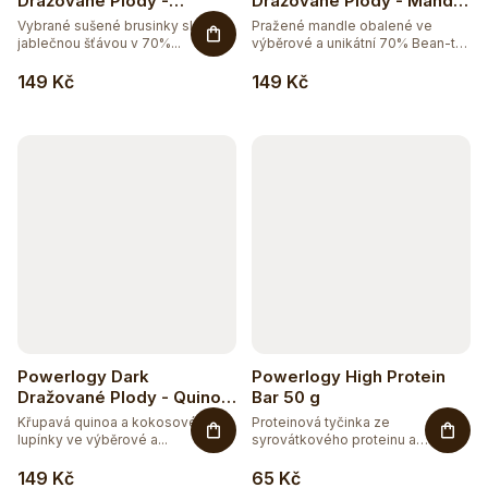
Dražované Plody -
Dražované Plody - Mandle
Brusinky 100 g
100 g
Vybrané sušené brusinky slazené
Pražené mandle obalené ve
jablečnou šťávou v 70%...
výběrové a unikátní 70% Bean-to-
Bar...
149 Kč
149 Kč
Powerlogy Dark
Powerlogy High Protein
Dražované Plody - Quinoa
Bar 50 g
100 g
Křupavá quinoa a kokosové
Proteinová tyčinka ze
lupínky ve výběrové a...
syrovátkového proteinu a
kolagenu,...
149 Kč
65 Kč