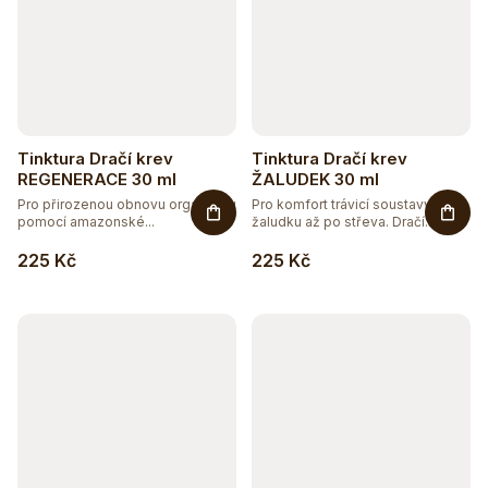
Tinktura Dračí krev
Tinktura Dračí krev
REGENERACE 30 ml
ŽALUDEK 30 ml
Pro přirozenou obnovu organismu
Pro komfort trávicí soustavy od
pomocí amazonské...
žaludku až po střeva. Dračí...
225 Kč
225 Kč