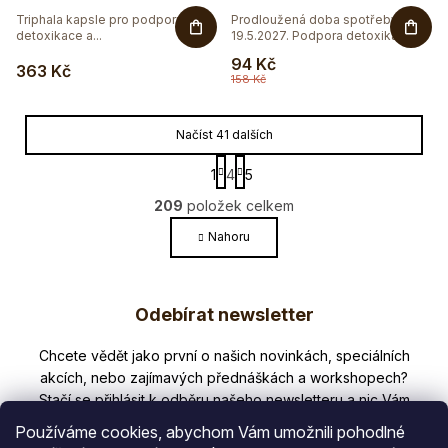
Triphala kapsle pro podporu
Prodloužená doba spotřeby do
detoxikace a...
19.5.2027. Podpora detoxikace,...
94 Kč
363 Kč
158 Kč
Načíst 41 dalších
S
1
4
5
t
O
r
209
položek celkem
v
á
l
Nahoru
n
k
á
o
Z
d
v
a
Odebírat newsletter
á
á
c
n
p
í
í
Nezmeškejte žádné novinky či slevy!
p
a
r
t
v
Používáme cookies, abychom Vám umožnili pohodlné
k