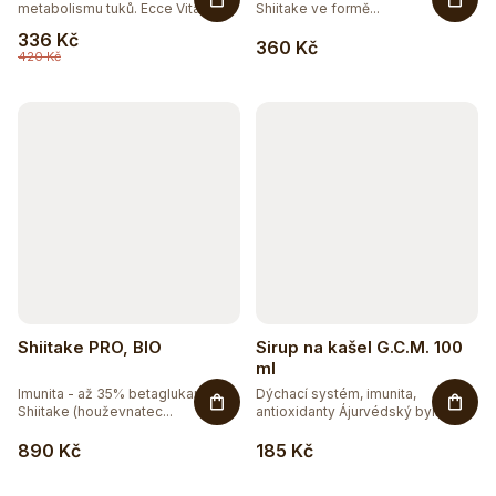
metabolismu tuků. Ecce Vita...
Shiitake ve formě...
336 Kč
360 Kč
420 Kč
Shiitake PRO, BIO
Sirup na kašel G.C.M. 100
ml
Imunita - až 35% betaglukanů.
Dýchací systém, imunita,
Shiitake (houževnatec...
antioxidanty Ájurvédský bylinný...
890 Kč
185 Kč