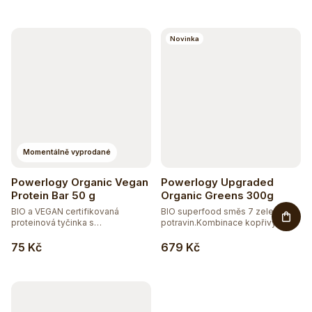
Novinka
Momentálně vyprodané
Powerlogy Organic Vegan
Powerlogy Upgraded
Protein Bar 50 g
Organic Greens 300g
BIO a VEGAN certifikovaná
BIO superfood směs 7 zelených
proteinová tyčinka s
potravin.Kombinace kopřivy,...
prebiotickou...
75 Kč
679 Kč