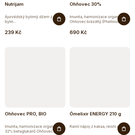
Nutrijam
Ohňovec 30%
Ájurvédský bylinný džem z 15
Imunita, harmonizace organismu.
bylin...
Ohňovec brázditý (Phellinus...
239 Kč
690 Kč
Ohňovec PRO, BIO
Ómelixir ENERGY 210 g
Imunita, harmonizace organismu-
Ranní nápoj z kakaa, reishi a...
32% betaglukanů Ohňovec...