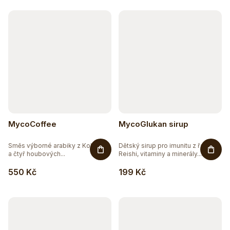
k
t
ů
MycoCoffee
MycoGlukan sirup
Směs výborné arabiky z Kolumbie
Dětský sirup pro imunitu z řas s
a čtyř houbových...
Reishi, vitaminy a minerály....
550 Kč
199 Kč