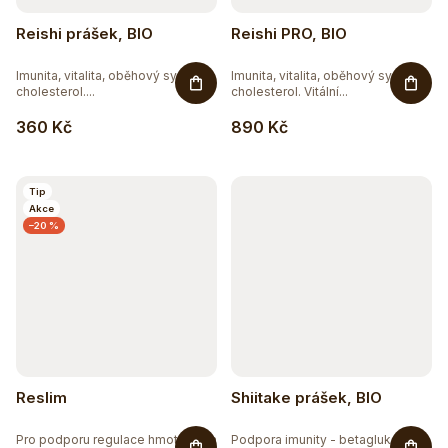
Reishi prášek, BIO
Reishi PRO, BIO
Imunita, vitalita, oběhový systém,
Imunita, vitalita, oběhový systém,
cholesterol....
cholesterol. Vitální...
360 Kč
890 Kč
Tip
Akce
–20 %
Reslim
Shiitake prášek, BIO
Pro podporu regulace hmotnosti a
Podpora imunity - betaglukany.