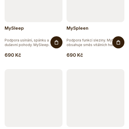
MySleep
MySpleen
Podpora usínání, spánku a
Podpora funkcí sleziny. MySpleen
duševní pohody. MySleep
obsahuje směs vitálních hub...
obsahuje...
690 Kč
690 Kč