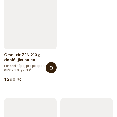
Ómelixir ZEN 210 g -
doplňující balení
Funkční nápoj pro podporu
duševní a fyzické...
1 290 Kč
Sleva až 20 %
Na vybranou přírodní kosmetiku