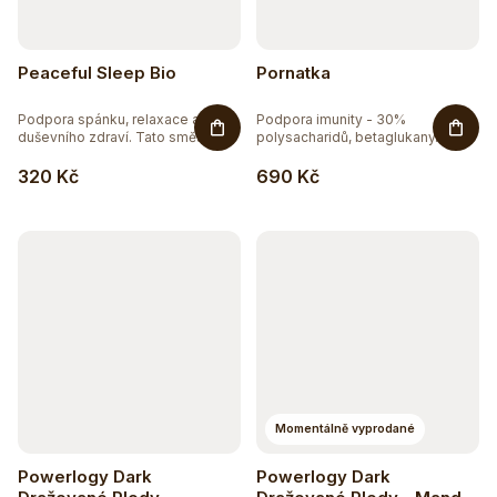
Peaceful Sleep Bio
Pornatka
Podpora spánku, relaxace a
Podpora imunity - 30%
duševního zdraví. Tato směs z...
polysacharidů, betaglukany.
Pornatka...
320 Kč
690 Kč
Momentálně vyprodané
Powerlogy Dark
Powerlogy Dark