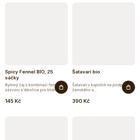
Spicy Fennel BIO, 25
Šatavari bio
sáčky
Bylinný čaj s kombinací fenyklu,
Šatavari v kapslích na podporu
zázvoru a lékořice pro klidné...
ženského a...
145 Kč
390 Kč