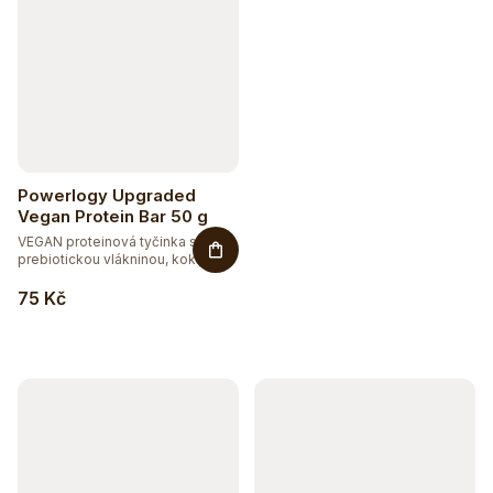
Powerlogy Upgraded
Vegan Protein Bar 50 g
VEGAN proteinová tyčinka s
prebiotickou vlákninou, kokosem
a...
75 Kč
Hydratujte chytře 💦
Detox a podpora trávení