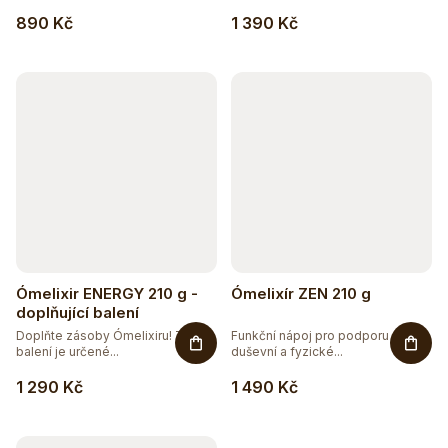
890 Kč
1 390 Kč
Ómelixir ENERGY 210 g -
Ómelixír ZEN 210 g
doplňující balení
Doplňte zásoby Ómelixiru! Toto
Funkční nápoj pro podporu
balení je určené...
duševní a fyzické...
1 290 Kč
1 490 Kč