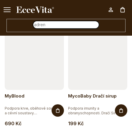
a
Ke každému nákupu nad 500 Kč dárek zdarma 📦
z
Otevřít filtr
Nák
e
n
V
í
koš
ý
p
p
r
i
o
s
d
p
u
r
MyBlood
MycoBaby Dračí sirup
k
o
t
Podpora krve, oběhové soustavy
Podpora imunity a
d
a cévní soustavy....
obranyschopnosti. Dračí Sirup
obsahuje...
ů
u
690 Kč
199 Kč