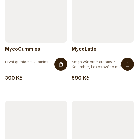
MycoGummies
MycoLatte
První gumídci s vitálními...
Směs výborné arabiky z
Kolumbie, kokosového mléka a...
390 Kč
590 Kč
Těžko po jídle?
Přírodní podpora trávení