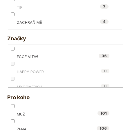
7
TIP
4
ZACHRAŇ MĚ
Značky
36
ECCE VITA®
0
HAPPY POWER
0
MYCOMEDICA
Pro koho
0
NUZEST
101
MUŽ
2
OIALLA
106
ŽENA