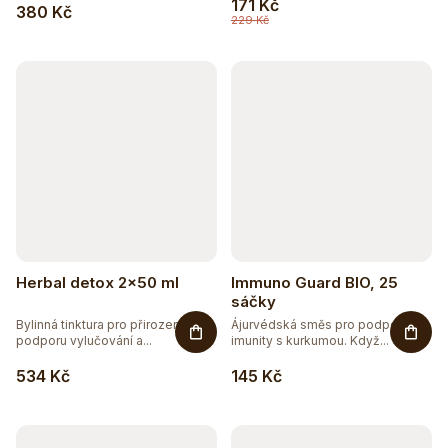
171 Kč
380 Kč
229 Kč
Herbal detox 2x50 ml
Immuno Guard BIO, 25
sáčky
Bylinná tinktura pro přirozenou
Ájurvédská směs pro podporu
podporu vylučování a...
imunity s kurkumou. Když...
534 Kč
145 Kč