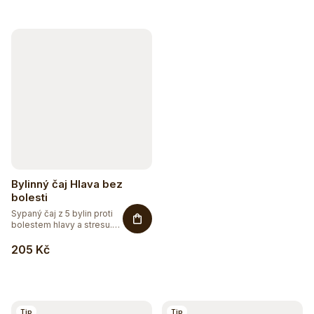
Bylinný čaj Hlava bez
bolesti
Sypaný čaj z 5 bylin proti
bolestem hlavy a stresu.
Přírodní...
205 Kč
Sleva až 20 %
Na vybranou přírodní kosmetiku
Tip
Tip