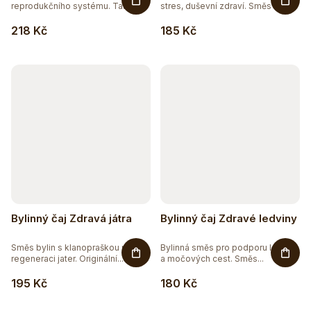
reprodukčního systému. Tato...
stres, duševní zdraví. Směs 7...
218 Kč
185 Kč
Bylinný čaj Zdravá játra
Bylinný čaj Zdravé ledviny
Směs bylin s klanopraškou pro
Bylinná směs pro podporu ledvin
regeneraci jater. Originální...
a močových cest. Směs...
195 Kč
180 Kč