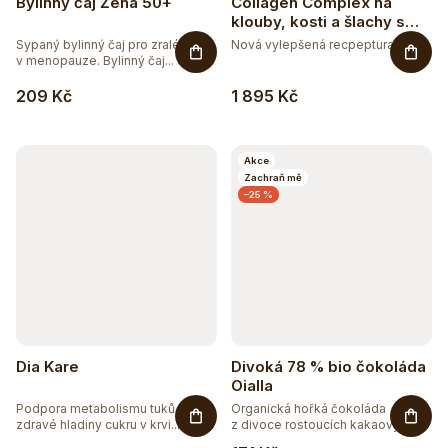
Bylinný čaj Žena 50+
Collagen Complex na
klouby, kosti a šlachy s
příchutí mango-maracuja
Sypaný bylinný čaj pro zralé ženy
Nová vylepšená recpeptura -...
v menopauze. Bylinný čaj...
209 Kč
1 895 Kč
Akce
Zachraň mě
–25 %
Dia Kare
Divoká 78 % bio čokoláda
Oialla
Podpora metabolismu tuků a
Organická hořká čokoláda
zdravé hladiny cukru v krvi....
z divoce rostoucích kakaových...