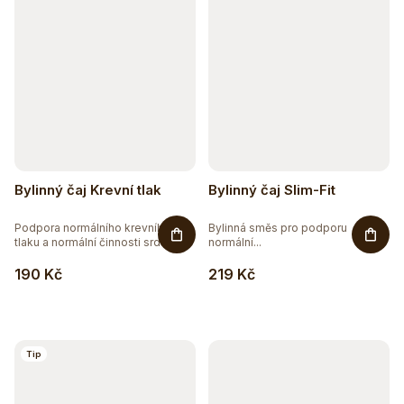
5
RAW
88
VEGAN
Bylinný čaj Krevní tlak
Bylinný čaj Slim-Fit
Podpora normálního krevního
Bylinná směs pro podporu
tlaku a normální činnosti srdce a...
normální...
190 Kč
219 Kč
Těžko po jídle?
Přírodní podpora trávení
Tip