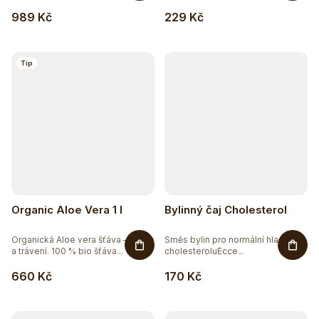
u
78
BEZ GMO
989 Kč
229 Kč
k
104
BEZ LEPKU
t
Tip
ů
35
BEZ LAKTÓZY
9
BEZ PALMOVÉHO OLEJE
27
BEZ SOJI
5
BEZ SOLI
Organic Aloe Vera 1 l
Bylinný čaj Cholesterol
8
ČISTĚ PŘÍRODNÍ
Organická Aloe vera šťáva – detox
Směs bylin pro normální hladinu
a trávení. 100 % bio šťáva...
cholesteroluEcce...
13
DOPLNĚK STRAVY
660 Kč
170 Kč
3
EXTRAKTY