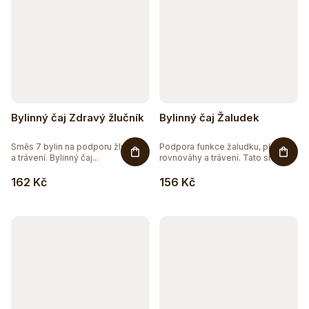
Bylinný čaj Zdravý žlučník
Bylinný čaj Žaludek
Směs 7 bylin na podporu žlučníku
Podpora funkce žaludku, pH
a trávení. Bylinný čaj...
rovnováhy a trávení. Tato směs...
162 Kč
156 Kč