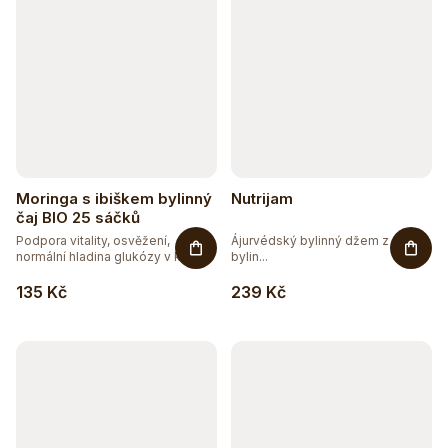
Moringa s ibiškem bylinný
Nutrijam
čaj BIO 25 sáčků
Podpora vitality, osvěžení,
Ájurvédský bylinný džem z 15
normální hladina glukózy v krvi....
bylin...
135 Kč
239 Kč