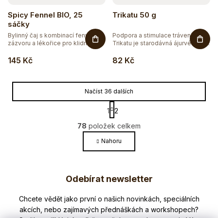
Spicy Fennel BIO, 25
Trikatu 50 g
sáčky
Bylinný čaj s kombinací fenyklu,
Podpora a stimulace trávení.
zázvoru a lékořice pro klidné...
Trikatu je starodávná ájurvédská...
145 Kč
82 Kč
Načíst 36 dalších
S
1
2
t
O
r
78
položek celkem
v
á
l
Nahoru
n
k
á
o
Z
d
v
a
Odebírat newsletter
á
á
c
n
p
í
í
Nezmeškejte žádné novinky či slevy!
p
a
r