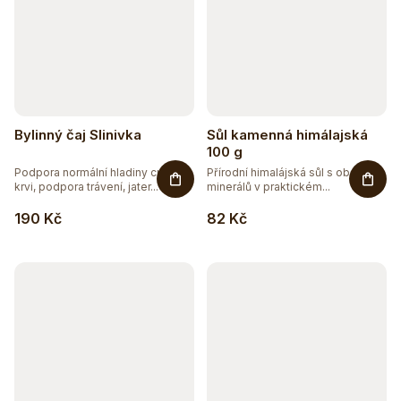
Bylinný čaj Slinivka
Sůl kamenná himálajská
100 g
Podpora normální hladiny cukru v
Přírodní himalájská sůl s obsahem
krvi, podpora trávení, jater...
minerálů v praktickém...
190 Kč
82 Kč