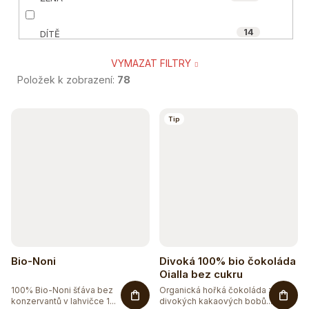
40
ORGANIC-INDIA
14
DÍTĚ
0
POWERLOGY
VYMAZAT FILTRY
103
SENIOR
0
WILD&COCO
Položek k zobrazení:
78
13
TĚHOTNÉ A KOJÍCÍ
V
Tip
ý
23
SPORTOVEC
p
26
VEGAN A VEGETARIÁN
i
s
41
ÁJURVÉDSKÁ RECEPTURA
p
55
r
BIO
Bio-Noni
Divoká 100% bio čokoláda
o
Oialla bez cukru
19
BEZ CUKRU
100% Bio-Noni šťáva bez
Organická hořká čokoláda z
d
konzervantů v lahvičce 1...
divokých kakaových bobů...