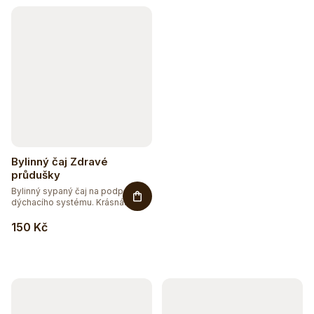
Bylinný čaj Zdravé
průdušky
Bylinný sypaný čaj na podporu
dýchacího systému. Krásná
směs...
150 Kč
Hydratujte chytře 💦
Detox a podpora trávení