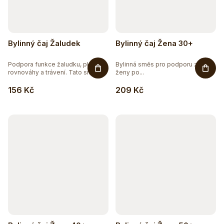
Bylinný čaj Žaludek
Bylinný čaj Žena 30+
Podpora funkce žaludku, pH
Bylinná směs pro podporu zdraví
rovnováhy a trávení. Tato směs...
ženy po...
156 Kč
209 Kč