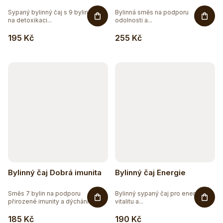
Sypaný bylinný čaj s 9 bylinkami
Bylinná směs na podporu
na detoxikaci...
odolnosti a...
195 Kč
255 Kč
Bylinný čaj Dobrá imunita
Bylinný čaj Energie
Směs 7 bylin na podporu
Bylinný sypaný čaj pro energii,
přirozené imunity a dýchání.
vitalitu a...
Bylinný...
185 Kč
190 Kč