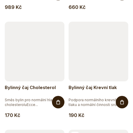
u
78
BEZ GMO
989 Kč
660 Kč
k
104
BEZ LEPKU
t
ů
35
BEZ LAKTÓZY
9
BEZ PALMOVÉHO OLEJE
27
BEZ SOJI
5
BEZ SOLI
Bylinný čaj Cholesterol
Bylinný čaj Krevní tlak
8
ČISTĚ PŘÍRODNÍ
Směs bylin pro normální hladinu
Podpora normálního krevního
cholesteroluEcce...
tlaku a normální činnosti srdce a...
13
DOPLNĚK STRAVY
170 Kč
190 Kč
3
EXTRAKTY