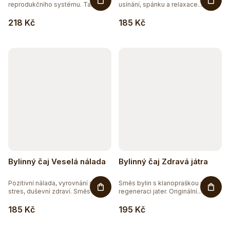
reprodukčního systému. Tato...
usínání, spánku a relaxace....
218 Kč
185 Kč
Bylinný čaj Veselá nálada
Bylinný čaj Zdravá játra
Pozitivní nálada, vyrovnání se
Směs bylin s klanopraškou pro
stres, duševní zdraví. Směs 7...
regeneraci jater. Originální...
185 Kč
195 Kč