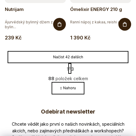
Nutrijam
Ómelixir ENERGY 210 g
Ájurvédský bylinný džem z 15
Ranní nápoj z kakaa, reishi a...
bylin...
239 Kč
1 390 Kč
Načíst 42 dalších
S
1
3
t
O
r
88
položek celkem
v
á
l
Nahoru
n
k
á
o
Z
d
v
a
Odebírat newsletter
á
á
c
n
p
í
í
Nezmeškejte žádné novinky či slevy!
p
a
r