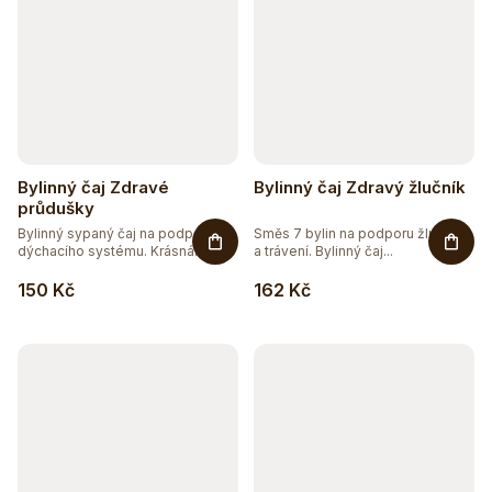
Bylinný čaj Zdravé
Bylinný čaj Zdravý žlučník
průdušky
Bylinný sypaný čaj na podporu
Směs 7 bylin na podporu žlučníku
dýchacího systému. Krásná
a trávení. Bylinný čaj...
směs...
150 Kč
162 Kč