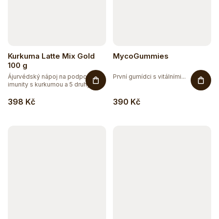
Kurkuma Latte Mix Gold
MycoGummies
100 g
Ájurvédský nápoj na podporu
První gumídci s vitálními...
imunity s kurkumou a 5 druhy...
398 Kč
390 Kč