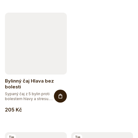
Bylinný čaj Hlava bez
bolesti
Sypaný čaj z 5 bylin proti
bolestem hlavy a stresu.
Přírodní...
205 Kč
Sleva až 20 %
Na vybranou přírodní kosmetiku
Tip
Tip