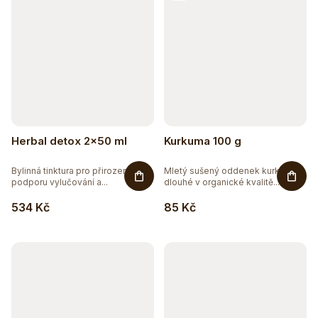
Herbal detox 2x50 ml
Kurkuma 100 g
Bylinná tinktura pro přirozenou
Mletý sušený oddenek kurkumy
podporu vylučování a...
dlouhé v organické kvalitě...
534 Kč
85 Kč