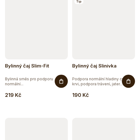
Tip
5
RAW
88
VEGAN
Bylinný čaj Slim-Fit
Bylinný čaj Slinivka
Bylinná směs pro podporu
Podpora normální hladiny cukru v
normální...
krvi, podpora trávení, jater...
219 Kč
190 Kč
Těžko po jídle?
Přírodní podpora trávení