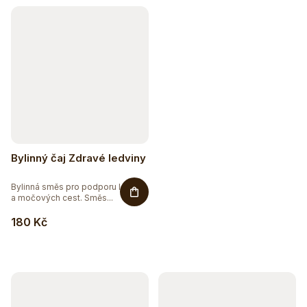
Bylinný čaj Zdravé ledviny
Bylinná směs pro podporu ledvin
a močových cest. Směs...
180 Kč
Hydratujte chytře 💦
Detox a podpora trávení