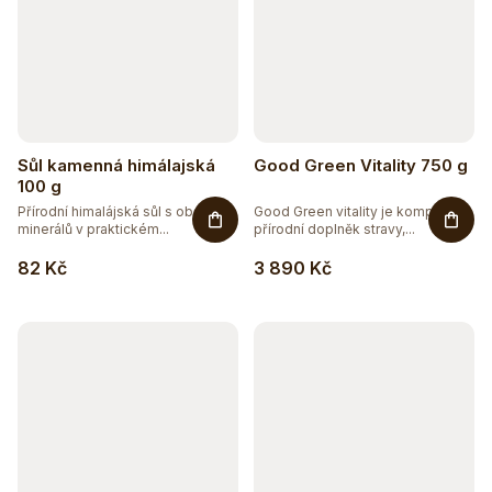
Sůl kamenná himálajská
Good Green Vitality 750 g
100 g
Přírodní himalájská sůl s obsahem
Good Green vitality je komplexní
minerálů v praktickém...
přírodní doplněk stravy,...
82 Kč
3 890 Kč