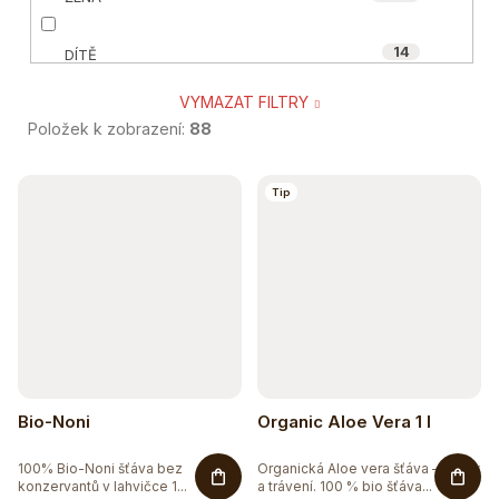
38
ORGANIC-INDIA
14
DÍTĚ
0
POWERLOGY
VYMAZAT FILTRY
103
SENIOR
6
WILD&COCO
Položek k zobrazení:
88
13
TĚHOTNÉ A KOJÍCÍ
V
Tip
ý
23
SPORTOVEC
p
26
VEGAN A VEGETARIÁN
i
s
41
ÁJURVÉDSKÁ RECEPTURA
p
55
r
BIO
Bio-Noni
Organic Aloe Vera 1 l
o
19
BEZ CUKRU
100% Bio-Noni šťáva bez
Organická Aloe vera šťáva – detox
d
konzervantů v lahvičce 1...
a trávení. 100 % bio šťáva...