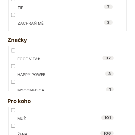
7
TIP
3
ZACHRAŇ MĚ
Značky
37
ECCE VITA®
3
HAPPY POWER
1
MYCOMEDICA
Pro koho
3
NUZEST
101
MUŽ
0
OIALLA
106
ŽENA