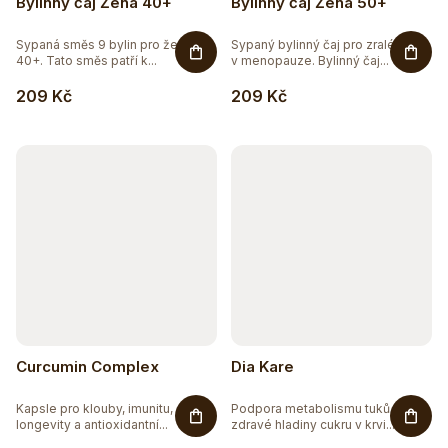
Bylinný čaj Žena 40+
Bylinný čaj Žena 50+
Sypaná směs 9 bylin pro ženy
Sypaný bylinný čaj pro zralé ženy
40+. Tato směs patří k...
v menopauze. Bylinný čaj...
209 Kč
209 Kč
Curcumin Complex
Dia Kare
Kapsle pro klouby, imunitu,
Podpora metabolismu tuků a
longevity a antioxidantní...
zdravé hladiny cukru v krvi....