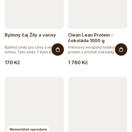
Bylinný čaj Žíly a varixy
Clean Lean Protein -
čokoláda 1000 g
Bylinná směs pro cévy a lehkost
Prémiový evropský hráškový
nohou. Tato směs 7 bylin byla...
protein s příchutí čokolády.
Zcela...
170 Kč
1 760 Kč
Momentálně vyprodané