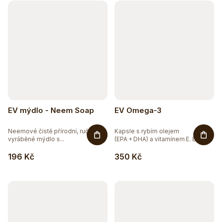
EV mýdlo - Neem Soap
EV Omega-3
Neemové čistě přírodní, ručně
Kapsle s rybím olejem
vyráběné mýdlo s...
(EPA + DHA) a vitamínem E. EV
Omega‑3...
196 Kč
350 Kč