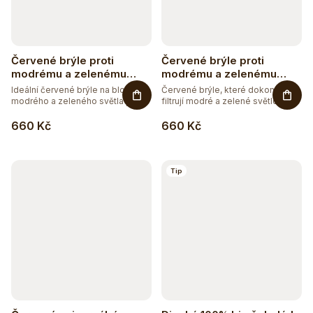
Červené brýle proti
Červené brýle proti
modrému a zelenému
modrému a zelenému
světlu světlé
světlu univerzální
Ideální červené brýle na blokaci
Červené brýle, které dokonale
modrého a zeleného světla pro...
filtrují modré a zelené světlo....
660 Kč
660 Kč
Tip