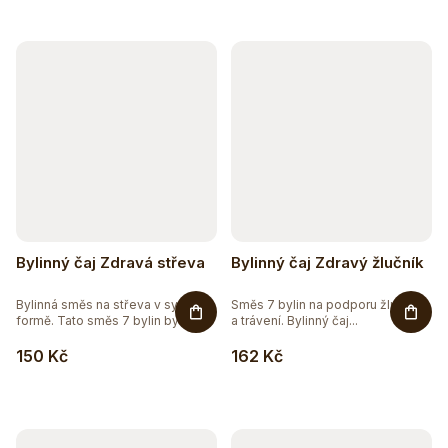
15
EXTRAKTY
2
RAW
149
VEGAN
Bylinný čaj Zdravá střeva
Bylinný čaj Zdravý žlučník
Bylinná směs na střeva v sypané
Směs 7 bylin na podporu žlučníku
formě. Tato směs 7 bylin byla...
a trávení. Bylinný čaj...
150 Kč
162 Kč
Těžko po jídle?
Přírodní podpora trávení