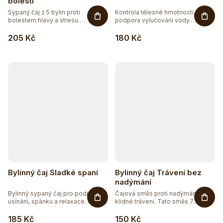
o
bolesti
36
BEZ CUKRU
Sypaný čaj z 5 bylin proti
Kontrola tělesné hmotnosti,
d
bolestem hlavy a stresu.
podpora vylučování vody.
Přírodní...
Bylinná...
u
116
BEZ GMO
205 Kč
180 Kč
k
174
BEZ LEPKU
t
ů
103
BEZ LAKTÓZY
2
BEZ PALMOVÉHO OLEJE
79
BEZ SOJI
12
BEZ SOLI
Bylinný čaj Sladké spaní
Bylinný čaj Trávení bez
nadýmání
48
ČISTĚ PŘÍRODNÍ
Bylinný sypaný čaj pro podporu
Čajová směs proti nadýmání, pro
usínání, spánku a relaxace....
klidné trávení. Tato směs 7...
108
DOPLNĚK STRAVY
185 Kč
150 Kč