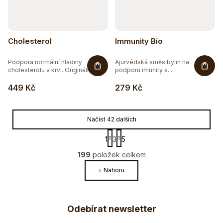
Cholesterol
Immunity Bio
Podpora normální hladiny
Ajurvédská směs bylin na
cholesterolu v krvi. Originální a...
podporu imunity a...
449 Kč
279 Kč
Načíst 42 dalších
S
1
3
5
t
O
r
199
položek celkem
v
á
l
Nahoru
n
k
á
o
Z
d
v
a
Odebírat newsletter
á
á
c
n