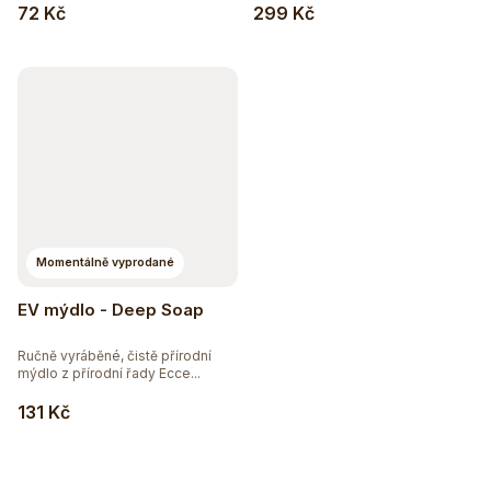
72 Kč
299 Kč
Momentálně vyprodané
EV mýdlo - Deep Soap
Ručně vyráběné, čistě přírodní
mýdlo z přírodní řady Ecce...
131 Kč
Hydratujte chytře 💦
Detox a podpora trávení