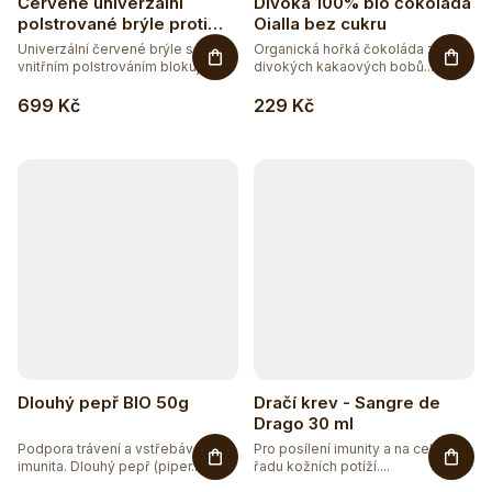
Červené univerzální
Divoká 100% bio čokoláda
polstrované brýle proti
Oialla bez cukru
modrému a zelenému
Univerzální červené brýle s
Organická hořká čokoláda z
světlu
vnitřním polstrováním blokující...
divokých kakaových bobů...
699 Kč
229 Kč
Dlouhý pepř BIO 50g
Dračí krev - Sangre de
Drago 30 ml
Podpora trávení a vstřebávání,
Pro posílení imunity a na celou
imunita. Dlouhý pepř (piper...
řadu kožních potíží....