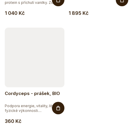
protein s příchutí vanilky. Zcela...
1 040 Kč
1 895 Kč
Cordyceps - prášek, BIO
Podpora energie, vitality, libida,
fyzické výkonnosti....
360 Kč
Sleva až 20 %
Na vybranou přírodní kosmetiku