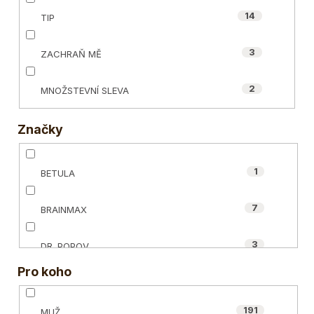
14
TIP
3
ZACHRAŇ MĚ
2
MNOŽSTEVNÍ SLEVA
Značky
1
BETULA
7
BRAINMAX
3
DR. POPOV
Pro koho
77
ECCE VITA®
191
MUŽ