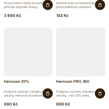
Good Green vitality je komplexní
Bylinná mast na hemeroidy s
přírodní doplněk stravy,...
protizánětlivým účinkem.
3 890 Kč
143 Kč
Hericium 30%
Hericium PRO, BIO
Podpora zažívání, žaludku a
Podpora zažívání, žaludku a
sleziny. Hericium (korálovec...
sleziny - min 30% beta...
690 Kč
890 Kč