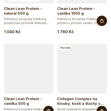
Clean Lean Protein -
Clean Lean Protein -
natural 500 g
vanilka 1000 g
Prémiový evropský hráškový
Prémiový evropský hráškový
protein bez příchutě (Natural)....
protein s příchutí vanilky. Zcela...
1 040 Kč
1 760 Kč
Novinka
Clean Lean Protein -
Collagen Complex na
vanilka 500 g
klouby, kosti a šlachy s
příchutí mango-maracuja
Prémiový evropský hráškový
Nová vylepšená recpeptura -...