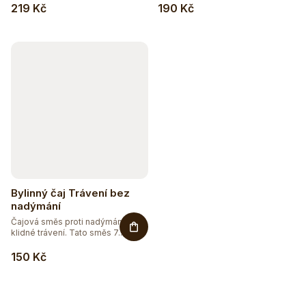
219 Kč
190 Kč
Bylinný čaj Trávení bez
nadýmání
Čajová směs proti nadýmání, pro
klidné trávení. Tato směs 7...
150 Kč
Hydratujte chytře 💦
Detox a podpora trávení