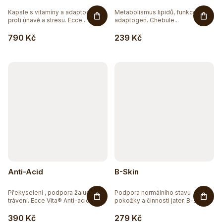
o
10
BEZ CUKRU
Kapsle s vitamíny a adaptogeny
Metabolismus lipidů, funkce jater,
d
proti únavě a stresu. Ecce...
adaptogen. Chebule...
u
95
BEZ GMO
790 Kč
239 Kč
k
109
BEZ LEPKU
t
ů
46
BEZ LAKTÓZY
39
BEZ SOJI
6
BEZ SOLI
10
ČISTĚ PŘÍRODNÍ
Anti-Acid
B-Skin
42
DOPLNĚK STRAVY
Překyselení , podpora žaludku a
Podpora normálního stavu
trávení. Ecce Vita® Anti-acid...
pokožky a činnosti jater. B-skin...
10
EXTRAKTY
390 Kč
279 Kč