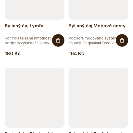
Bylinný čaj Lymfa
Bylinný čaj Močové cesty
Kontrola tělesné hmotnosti,
Podpora močového systému a
podpora vylučování vody.
imunity. Originálnní Ecce Vita®...
Bylinná...
180 Kč
164 Kč