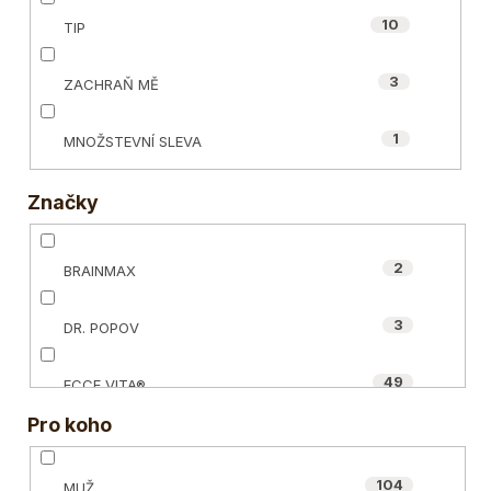
10
TIP
3
ZACHRAŇ MĚ
1
MNOŽSTEVNÍ SLEVA
Značky
2
BRAINMAX
3
DR. POPOV
49
ECCE VITA®
Pro koho
3
HAPPY POWER
104
MUŽ