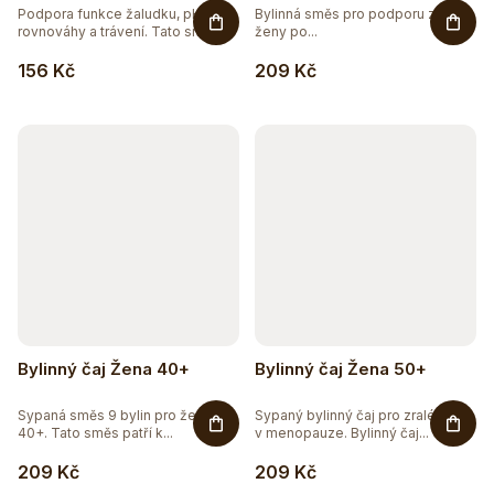
Podpora funkce žaludku, pH
Bylinná směs pro podporu zdraví
rovnováhy a trávení. Tato směs...
ženy po...
156 Kč
209 Kč
Bylinný čaj Žena 40+
Bylinný čaj Žena 50+
Sypaná směs 9 bylin pro ženy
Sypaný bylinný čaj pro zralé ženy
40+. Tato směs patří k...
v menopauze. Bylinný čaj...
209 Kč
209 Kč