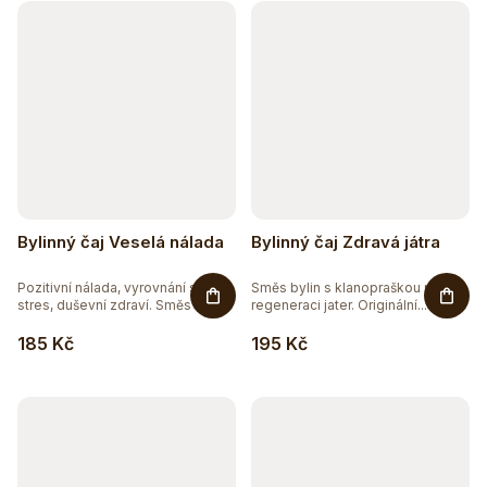
Bylinný čaj Veselá nálada
Bylinný čaj Zdravá játra
Pozitivní nálada, vyrovnání se
Směs bylin s klanopraškou pro
stres, duševní zdraví. Směs 7...
regeneraci jater. Originální...
185 Kč
195 Kč