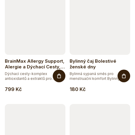
BrainMax Allergy Support,
Bylinný čaj Bolestivé
Alergie a Dýchací Cesty,
ženské dny
90 rostlinných kapslí
Dýchací cesty-komplex
Bylinná sypaná směs pro
antioxidantů a extraktů pro
menstruační komfort Bylinný čaj...
zdraví...
799 Kč
180 Kč