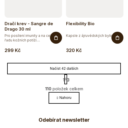
Dračí krev - Sangre de
Flexibility Bio
Drago 30 ml
Pro posílení imunity a na celou
Kapsle z ájruvédských bylin pro...
řadu kožních potíží....
299 Kč
320 Kč
Načíst 42 dalších
S
1
3
t
O
r
110
položek celkem
v
á
l
Nahoru
n
k
á
o
Z
d
v
a
Odebírat newsletter
á
á
c
n