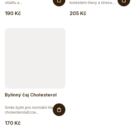
vitalitu a...
bolestem hlavy a stresu.
Přírodní...
190 Kč
205 Kč
Bylinný čaj Cholesterol
Směs bylin pro normální hladinu
cholesteroluEcce...
170 Kč
Sleva až 20 %
Na vybranou přírodní kosmetiku