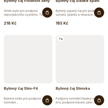
Bylinný čaj Plodnost ženy
Bylinný čaj Sladké spaní
Směs bylin pro podporu
Bylinný sypaný čaj pro podporu
reprodukčního systému. Tato...
usínání, spánku a relaxace....
218 Kč
185 Kč
Tip
Bylinný čaj Slim-Fit
Bylinný čaj Slinivka
Bylinná směs pro podporu
Podpora normální hladiny cukru v
normální...
krvi, podpora trávení, jater...