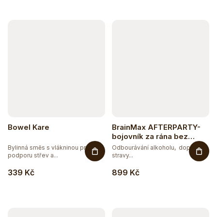
2
RAW
99
VEGAN
Bowel Kare
BrainMax AFTERPARTY-
bojovník za rána bez
těžkých kocovin - 80
Bylinná směs s vlákninou pro
Odbourávání alkoholu, doplněk
vegan kapslí
podporu střev a...
stravy...
339 Kč
899 Kč
Těžko po jídle?
Přírodní podpora trávení