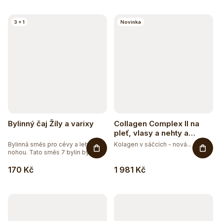
3 + 1
Novinka
Bylinný čaj Žíly a varixy
Collagen Complex II na
pleť, vlasy a nehty a
vitalitu s příchutí mango-
Bylinná směs pro cévy a lehkost
Kolagen v sáčcích - nová...
maracuja
nohou. Tato směs 7 bylin byla...
170 Kč
1 981 Kč