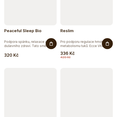
Peaceful Sleep Bio
Reslim
Podpora spánku, relaxace a
Pro podporu regulace hmotnosti a
duševního zdraví. Tato směs z...
metabolismu tuků. Ecce Vita...
336 Kč
320 Kč
420 Kč