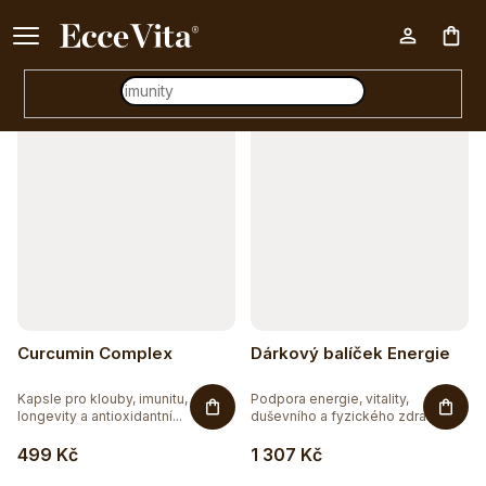
a
Ke každému nákupu nad 500 Kč dárek zdarma 📦
z
Otevřít filtr
Nák
e
n
V
í
koš
ý
p
p
r
i
o
s
d
p
u
r
Curcumin Complex
Dárkový balíček Energie
k
o
t
Kapsle pro klouby, imunitu,
Podpora energie, vitality,
d
longevity a antioxidantní...
duševního a fyzického zdraví....
ů
u
499 Kč
1 307 Kč