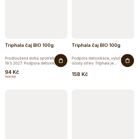
Triphala čaj BIO 100g
Triphala čaj BIO 100g
Prodloužená doba spotřeby do
Podpora detoxikace, vylučování a
19.5.2027. Podpora detoxikace,...
očisty střev. Triphala je...
94 Kč
158 Kč
158 Kč