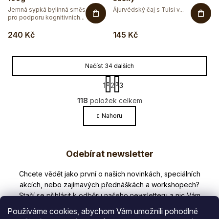
Jemná sypká bylinná směs s Tulsi
Ájurvédský čaj s Tulsi v...
pro podporu kognitivních...
240 Kč
145 Kč
Načíst 34 dalších
S
1
2
3
t
O
r
118
položek celkem
v
á
l
Nahoru
n
k
á
o
Z
d
v
a
Odebírat newsletter
á
á
c
n
p
í
í
Nezmeškejte žádné novinky či slevy!
p
a
r
t
v
Používáme cookies, abychom Vám umožnili pohodlné
k