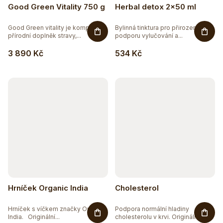
Good Green Vitality 750 g
Herbal detox 2x50 ml
Good Green vitality je komplexní
Bylinná tinktura pro přirozenou
přírodní doplněk stravy,...
podporu vylučování a...
3 890 Kč
534 Kč
Hrníček Organic India
Cholesterol
Hrníček s víčkem značky Organic
Podpora normální hladiny
India. Originální...
cholesterolu v krvi. Originální a...