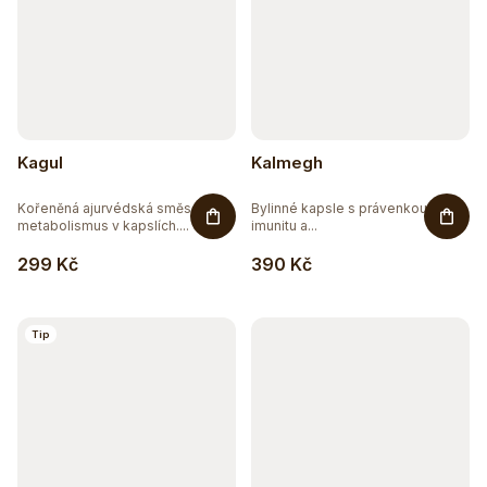
Kagul
Kalmegh
Kořeněná ajurvédská směs pro
Bylinné kapsle s právenkou pro
metabolismus v kapslích....
imunitu a...
299 Kč
390 Kč
Tip