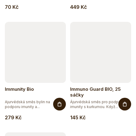
70 Kč
449 Kč
Immunity Bio
Immuno Guard BIO, 25
sáčky
Ajurvédská směs bylin na
Ájurvédská směs pro podporu
podporu imunity a...
imunity s kurkumou. Když...
279 Kč
145 Kč