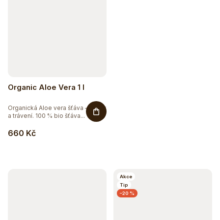
Organic Aloe Vera 1 l
Organická Aloe vera šťáva – detox
a trávení. 100 % bio šťáva...
660 Kč
Hydratujte chytře 💦
Detox a podpora trávení
Akce
Tip
–20 %