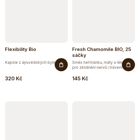
Flexibility Bio
Fresh Chamomile BIO, 25
sáčky
Kapsle z ájruvédských bylin pro...
Směs heřmánku, máty a lékořice
pro zklidnění nervů i trávení....
320 Kč
145 Kč
Těžko po jídle?
Přírodní podpora trávení