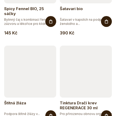
Spicy Fennel BIO, 25
Šatavari bio
sáčky
Bylinný čaj s kombinací fenyklu,
Šatavari v kapslích na podporu
zázvoru a lékořice pro klidné...
ženského a...
145 Kč
390 Kč
Štítná žláza
Tinktura Dračí krev
REGENERACE 30 ml
Podpora štítné žlázy v...
Pro přirozenou obnovu organismu