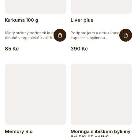
Kurkuma 100 g
Liver plus
Mletý sušený oddenek kurkumy
Podpora jater a detoxikace v
dlouhé v organické kvalitě...
kapslích s bylinnou...
85 Kč
390 Kč
Memory Bio
Moringa s ibiškem bylinný