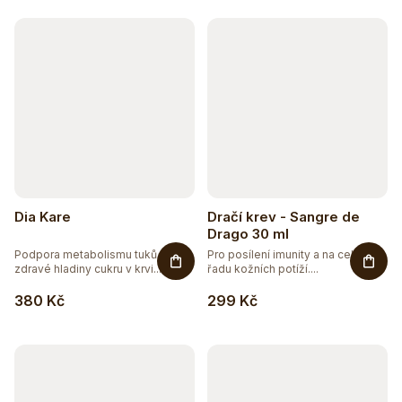
k
t
ů
Dia Kare
Dračí krev - Sangre de
Drago 30 ml
Podpora metabolismu tuků a
Pro posílení imunity a na celou
zdravé hladiny cukru v krvi....
řadu kožních potíží....
380 Kč
299 Kč