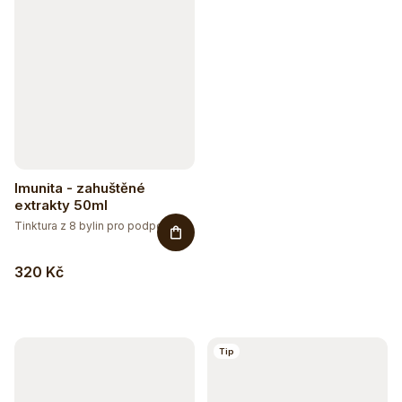
Imunita - zahuštěné
extrakty 50ml
Tinktura z 8 bylin pro podporu...
320 Kč
Sleva až 20 %
Na vybranou přírodní kosmetiku
Tip