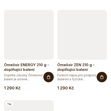
Ómelixir ENERGY 210 g -
Ómelixir ZEN 210 g -
doplňující balení
doplňující balení
Doplňte zásoby Ómelixiru! Toto
Funkční nápoj pro podporu
balení je určené...
duševní a fyzické...
1 290 Kč
1 290 Kč
Tip