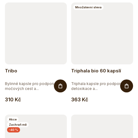
Množstevní sleva
Tribo
Triphala bio 60 kapslí
Bylinné kapsle pro podporu
Triphala kapsle pro podporu
močových cest a...
detoxikace a...
310 Kč
363 Kč
Akce
Zachraň mě
–40 %