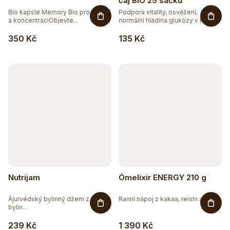
čaj BIO 25 sáčků
Bio kapsle Memory Bio pro paměť
Podpora vitality, osvěžení,
a koncentraciObjevte...
normální hladina glukózy v krvi....
350 Kč
135 Kč
Nutrijam
Ómelixir ENERGY 210 g
Ájurvédský bylinný džem z 15
Ranní nápoj z kakaa, reishi a...
bylin...
239 Kč
1 390 Kč