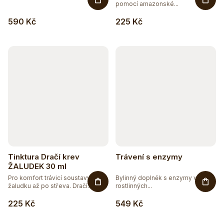
pomocí amazonské...
590 Kč
225 Kč
Tinktura Dračí krev
Trávení s enzymy
ŽALUDEK 30 ml
Pro komfort trávicí soustavy od
Bylinný doplněk s enzymy v
žaludku až po střeva. Dračí...
rostlinných...
225 Kč
549 Kč