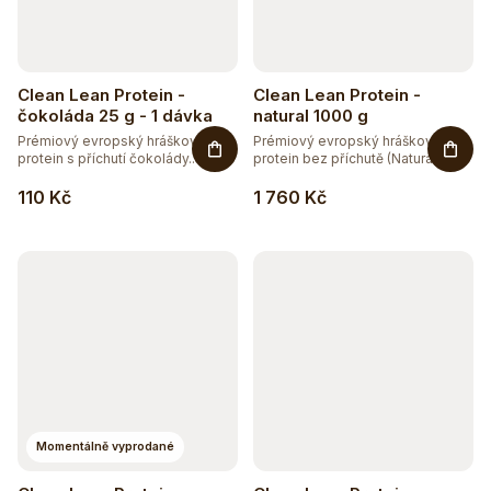
Clean Lean Protein -
Clean Lean Protein -
čokoláda 25 g - 1 dávka
natural 1000 g
Prémiový evropský hráškový
Prémiový evropský hráškový
protein s příchutí čokolády.
protein bez příchutě (Natural)....
Zcela...
110 Kč
1 760 Kč
Momentálně vyprodané