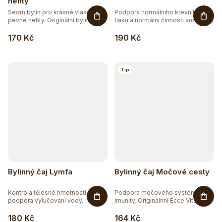
o
nehty
40
BEZ CUKRU
Sedm bylin pro krásné vlasy a
Podpora normálního krevního
d
pevné nehty. Originální bylinná...
tlaku a normální činnosti srdce a...
u
116
BEZ GMO
170 Kč
190 Kč
k
186
BEZ LEPKU
t
Tip
ů
111
BEZ LAKTÓZY
8
BEZ PALMOVÉHO OLEJE
87
BEZ SOJI
12
BEZ SOLI
Bylinný čaj Lymfa
Bylinný čaj Močové cesty
37
ČISTĚ PŘÍRODNÍ
Kontrola tělesné hmotnosti,
Podpora močového systému a
podpora vylučování vody.
imunity. Originálnní Ecce Vita®...
Bylinná...
115
DOPLNĚK STRAVY
180 Kč
164 Kč