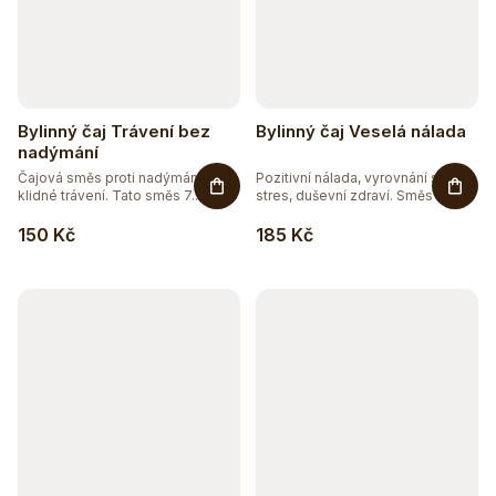
Bylinný čaj Trávení bez
Bylinný čaj Veselá nálada
nadýmání
Čajová směs proti nadýmání, pro
Pozitivní nálada, vyrovnání se
klidné trávení. Tato směs 7...
stres, duševní zdraví. Směs 7...
150 Kč
185 Kč