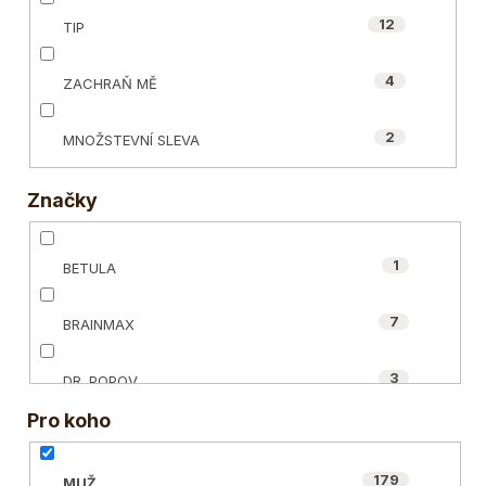
12
TIP
4
ZACHRAŇ MĚ
2
MNOŽSTEVNÍ SLEVA
Značky
1
BETULA
7
BRAINMAX
3
DR. POPOV
Pro koho
60
ECCE VITA®
179
MUŽ