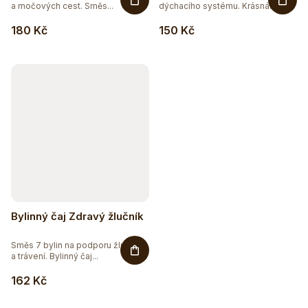
a močových cest. Směs...
dýchacího systému. Krásná
směs...
180 Kč
150 Kč
Bylinný čaj Zdravý žlučník
Směs 7 bylin na podporu žlučníku
a trávení. Bylinný čaj...
162 Kč
Sleva až 20 %
Na vybranou přírodní kosmetiku