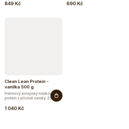
849 Kč
690 Kč
Clean Lean Protein -
vanilka 500 g
Prémiový evropský hráškový
protein s příchutí vanilky. Zcela...
1 040 Kč
Hydratujte chytře 💦
Detox a podpora trávení