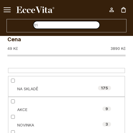
a
Ke každému nákupu nad 500 Kč dárek zdarma 📦
z
Zavřít filtr
Nák
e
n
Cena
í
koš
49
Kč
3890
Kč
p
r
o
d
175
NA SKLADĚ
u
k
9
t
AKCE
ů
3
NOVINKA