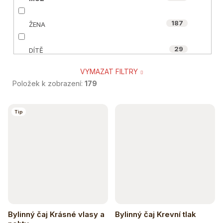
4
HAPPY POWER
187
ŽENA
31
MYCOMEDICA
29
DÍTĚ
13
NUZEST
VYMAZAT FILTRY
183
SENIOR
1
OIALLA
Položek k zobrazení:
179
25
TĚHOTNÉ A KOJÍCÍ
50
V
ORGANIC-INDIA
Tip
ý
57
SPORTOVEC
8
POWERLOGY
p
29
VEGAN A VEGETARIÁN
i
s
52
ÁJURVÉDSKÁ RECEPTURA
p
72
r
BIO
Bylinný čaj Krásné vlasy a
Bylinný čaj Krevní tlak