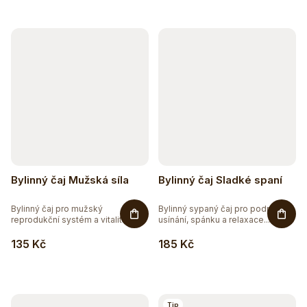
15
EXTRAKTY
2
RAW
148
VEGAN
Bylinný čaj Mužská síla
Bylinný čaj Sladké spaní
Bylinný čaj pro mužský
Bylinný sypaný čaj pro podporu
reprodukční systém a vitalitu.
usínání, spánku a relaxace....
Bylinný...
135 Kč
185 Kč
Těžko po jídle?
Přírodní podpora trávení
Tip