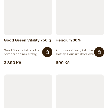
Good Green Vitality 750 g
Hericium 30%
Good Green vitality je komplexní
Podpora zažívání, žaludku a
přírodní doplněk stravy,...
sleziny. Hericium (korálovec...
3 890 Kč
690 Kč