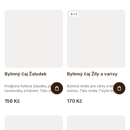
3 + 1
Bylinný čaj Žaludek
Bylinný čaj Žíly a varixy
Podpora funkce žaludku, pH
Bylinná směs pro cévy a lehkost
rovnováhy a trávení. Tato směs...
nohou. Tato směs 7 bylin byla...
156 Kč
170 Kč