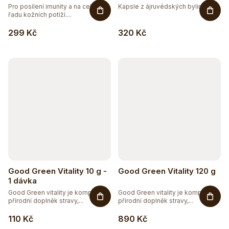
Pro posílení imunity a na celou
Kapsle z ájruvédských bylin pro...
řadu kožních potíží....
299 Kč
320 Kč
Good Green Vitality 10 g -
Good Green Vitality 120 g
1 dávka
Good Green vitality je komplexní
Good Green vitality je komplexní
přírodní doplněk stravy,...
přírodní doplněk stravy,...
110 Kč
890 Kč