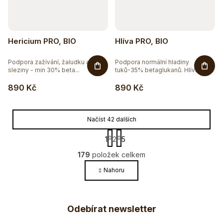
Hericium PRO, BIO
Hlíva PRO, BIO
Podpora zažívání, žaludku a
Podpora normální hladiny
sleziny - min 30% beta...
tuků-35% betaglukanů. Hlíva...
890 Kč
890 Kč
Načíst 42 dalších
S
1
2
5
t
O
r
179
položek celkem
v
á
l
Nahoru
n
k
á
o
Z
d
v
a
Odebírat newsletter
á
á
c
n