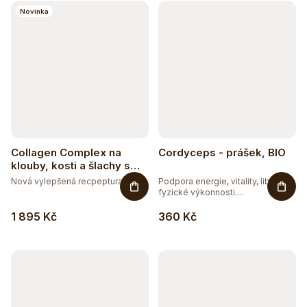
Novinka
Collagen Complex na
Cordyceps - prášek, BIO
klouby, kosti a šlachy s
příchutí mango-maracuja
Nová vylepšená recpeptura -...
Podpora energie, vitality, libida,
fyzické výkonnosti....
1 895 Kč
360 Kč