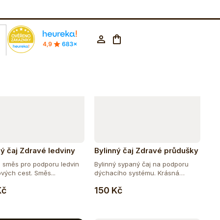
Abecedně
rodejna Praha
602 223 853
CZK ▼
Nákupní
Přihlášení
košík
ný čaj Zdravé ledviny
Bylinný čaj Zdravé průdušky
á směs pro podporu ledvin
Bylinný sypaný čaj na podporu
vých cest. Směs...
dýchacího systému. Krásná
Do košíku
Do košíku
směs...
Kč
150 Kč