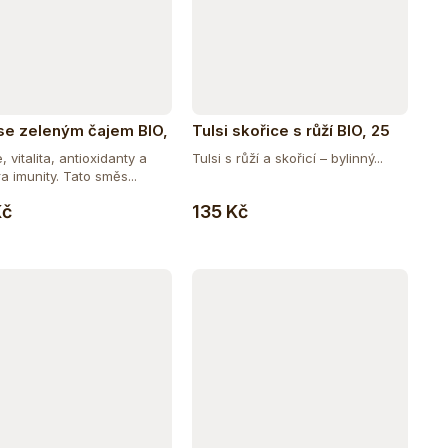
 se zeleným čajem BIO,
Tulsi skořice s růží BIO, 25
čky
sáčky
, vitalita, antioxidanty a
Tulsi s růží a skořicí – bylinný...
 imunity. Tato směs...
Do košíku
Do košíku
Kč
135 Kč