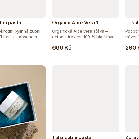
ní pasta
Organic Aloe Vera 1 l
Trikat
írodní bylinná zubní
Organická Aloe vera šťáva –
Podpor
fluoridu s obsahem...
detox a trávení. 100 % bio šťáva...
trávení
Do košíku
Do košíku
660 Kč
290 
Tulsi zubní pasta
Zdrav