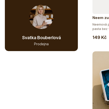
124
BEZ GMO
Neem zub
200
BEZ LEPKU
Neemová př
pasta bez 
119
BEZ LAKTÓZY
149 Kč
Svatka Bouberlová
Prodejna
13
BEZ PALMOVÉHO OLEJE
96
BEZ SOJI
13
BEZ SOLI
5
COSMOS
56
ČISTĚ PŘÍRODNÍ