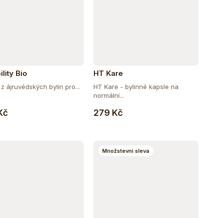
ility Bio
HT Kare
z ájruvédských bylin pro...
HT Kare - bylinné kapsle na
normální...
Do košíku
Do košíku
Kč
279 Kč
Množstevní sleva