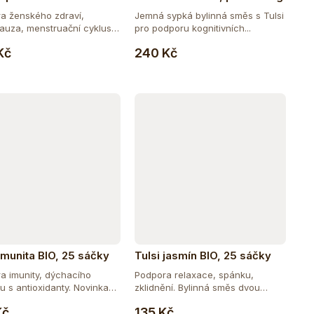
a ženského zdraví,
Jemná sypká bylinná směs s Tulsi
uza, menstruační cyklus.
pro podporu kognitivních...
Do košíku
Do košíku
Kč
240 Kč
 Imunita BIO, 25 sáčky
Tulsi jasmín BIO, 25 sáčky
a imunity, dýchacího
Podpora relaxace, spánku,
u s antioxidanty. Novinka
zklidnění. Bylinná směs dvou
Do košíku
Do košíku
druhů...
Kč
135 Kč