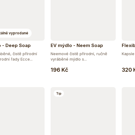
álně vyprodané
 - Deep Soap
EV mýdlo - Neem Soap
Flexib
běné, čistě přírodní
Neemové čistě přírodní, ručně
Kapsle 
rodní řady Ecce...
vyráběné mýdlo s...
Do košíku
196 Kč
320 
Tip