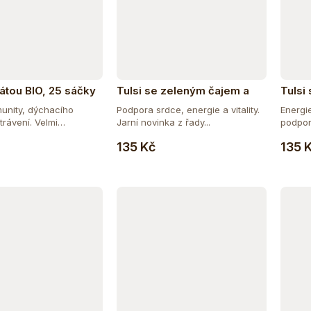
mátou BIO, 25 sáčky
Tulsi se zeleným čajem a
Tulsi
granátovým jablkem BIO, 25
25 sá
unity, dýchacího
Podpora srdce, energie a vitality.
Energie
sáčky
trávení. Velmi
Jarní novinka z řady...
podpora
Do košíku
Do košíku
135 Kč
135 