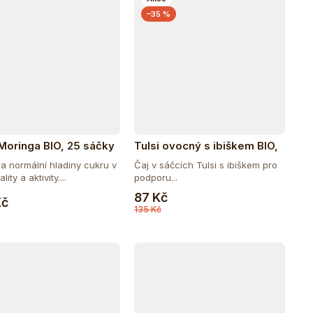
–35 %
 Moringa BIO, 25 sáčky
Tulsi ovocný s ibiškem BIO,
25 sáčky
a normální hladiny cukru v
Čaj v sáčcích Tulsi s ibiškem pro
ality a aktivity....
podporu...
Do košíku
Do košíku
87 Kč
Kč
135 Kč