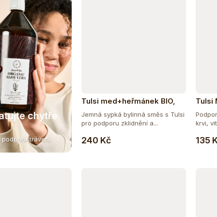
Tulsi med+heřmánek BIO,
Tulsi
plech 100 g
atujte chytře
Jemná sypká bylinná směs s Tulsi
Podpor
pro podporu zklidnění a...
krvi, vit
Do košíku
240 Kč
135 
 podpora trávení