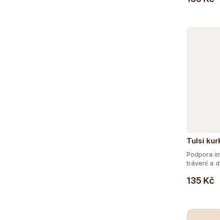
Tulsi ku
25 sáčky
Podpora im
trávení a 
Směs...
135 Kč