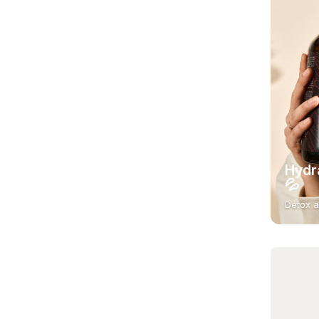
Hydr
💦
Detox a