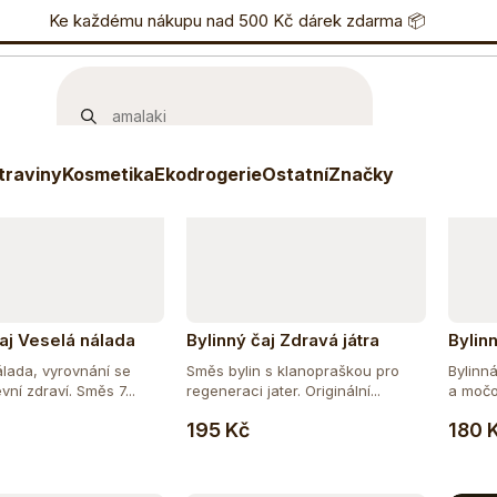
učujeme
Nejlevnější
Nejdražší
Nejprodávanější
nostní program
Ke každému nákupu nad 500 Kč dárek zdarma 📦
Eshop
733 738 836
P
traviny
Kosmetika
Ekodrogerie
Ostatní
Značky
čaj Veselá nálada
Bylinný čaj Zdravá játra
Bylin
nálada, vyrovnání se
Směs bylin s klanopraškou pro
Bylinn
vní zdraví. Směs 7...
regeneraci jater. Originální...
a močo
Do košíku
Do košíku
195 Kč
180 