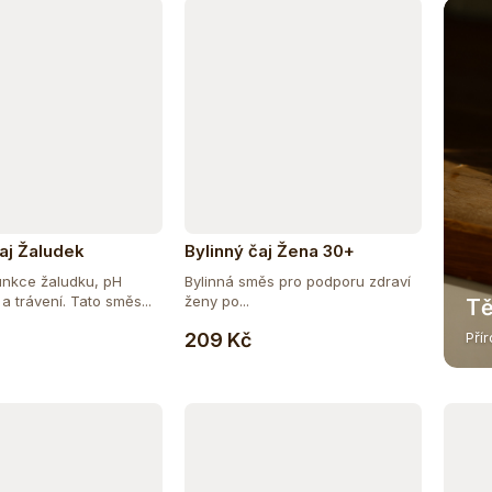
čaj Žaludek
Bylinný čaj Žena 30+
unkce žaludku, pH
Bylinná směs pro podporu zdraví
a trávení. Tato směs...
ženy po...
Tě
Do košíku
Do košíku
209 Kč
Pří