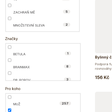
e
ů
l
5
ZACHRAŇ MĚ
2
MNOŽSTEVNÍ SLEVA
Značky
1
BETULA
Bylinný 
Podpora f
8
BRAINMAX
rovnováhy 
156 Kč
3
DR. POPOV
Pro koho
100
ECCE VITA®
257
MUŽ
4
HAPPY POWER