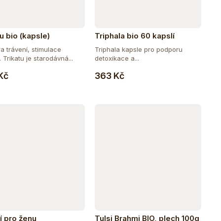
u bio (kapsle)
Triphala bio 60 kapslí
a trávení, stimulace
Triphala kapsle pro podporu
. Trikatu je starodávná...
detoxikace a...
Do košíku
Do košíku
Kč
363 Kč
í pro ženu
Tulsi Brahmi BIO, plech 100g