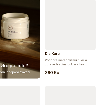
Dia Kare
Podpora metabolismu tuků a
zdravé hladiny cukru v krvi....
žko po jídle?
Do košíku
380 Kč
rodní podpora trávení