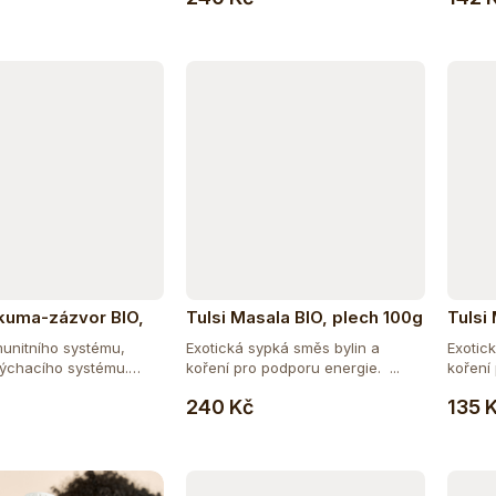
rkuma-zázvor BIO,
Tulsi Masala BIO, plech 100g
Tulsi
50g
unitního systému,
Exotická sypká směs bylin a
Exotic
dýchacího systému.
koření pro podporu energie. ...
koření 
Do košíku
Do košíku
240 Kč
135 