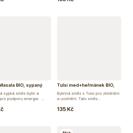
 Masala BIO, sypaný
Tulsi med+heřmánek BIO,
25 sáčky
ká sypká směs bylin a
Bylinná směs s Tulsi pro zklidnění
pro podporu energie. ...
a uvolnění. Tato směs...
Do košíku
Do košíku
Kč
135 Kč
Akce