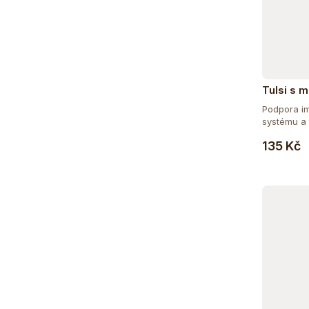
Tulsi s 
Podpora im
systému a 
oblíbená...
135 Kč