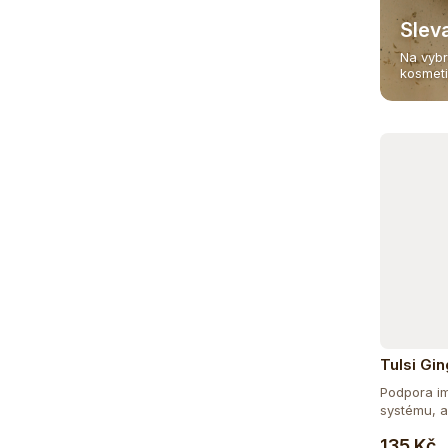
115
DOPLNĚK STRAVY
Slev
Na vybr
15
EXTRAKTY
kosmet
5
RAW
181
VEGAN
Tulsi Gi
Podpora im
systému, an
135 Kč