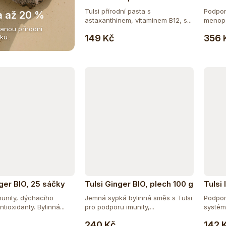
Tulsi přírodní pasta s
Podpor
a až 20 %
astaxanthinem, vitaminem B12, s...
menopa
anou přírodní
Do košíku
Tato...
149 Kč
356 
iku
nger BIO, 25 sáčky
Tulsi Ginger BIO, plech 100 g
Tulsi
unity, dýchacího
Jemná sypká bylinná směs s Tulsi
Podpor
tioxidanty. Bylinná...
pro podporu imunity,...
systém
Do košíku
Do košíku
v...
240 Kč
142 