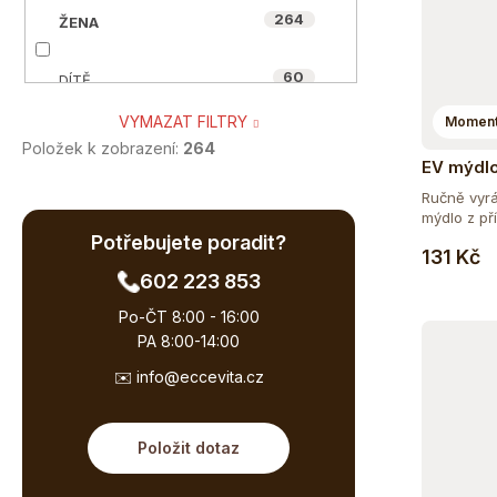
264
ŽENA
10
HYNEK MEDŘICKÝ
60
DÍTĚ
32
MYCOMEDICA
VYMAZAT FILTRY
Moment
260
SENIOR
13
NUZEST
Položek k zobrazení:
264
EV mýdlo
53
TĚHOTNÉ A KOJÍCÍ
Ručně vyrá
2
OIALLA
mýdlo z pří
Potřebujete poradit?
89
SPORTOVEC
131 Kč
56
ORGANIC-INDIA
602 223 853
46
VEGAN A VEGETARIÁN
8
Po-ČT 8:00 - 16:00
POWERLOGY
PA 8:00-14:00
55
ÁJURVÉDSKÁ RECEPTURA
4
✉️ info@eccevita.cz
QUINTON
85
BIO
11
SONETT
Položit dotaz
44
BEZ CUKRU
7
WILD&COCO