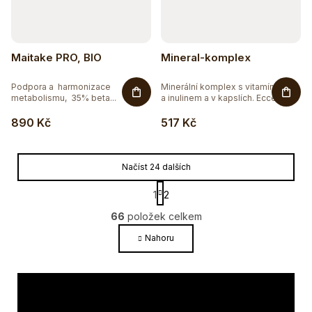
Maitake PRO, BIO
Mineral-komplex
Podpora a harmonizace
Minerální komplex s vitamínem C
metabolismu, 35% beta...
a inulinem a v kapslích. Ecce...
890 Kč
517 Kč
Načíst 24 dalších
S
1
2
t
O
r
66
položek celkem
v
á
l
Nahoru
n
k
á
o
d
v
a
á
c
n