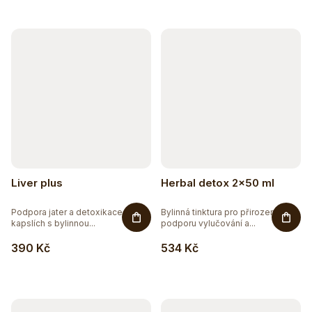
8
EXTRAKTY
2
RAW
72
VEGAN
Liver plus
Herbal detox 2x50 ml
Podpora jater a detoxikace v
Bylinná tinktura pro přirozenou
kapslích s bylinnou...
podporu vylučování a...
390 Kč
534 Kč
Těžko po jídle?
Přírodní podpora trávení