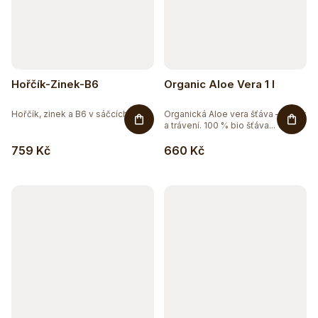
Hořčík-Zinek-B6
Organic Aloe Vera 1 l
Hořčík, zinek a B6 v sáčcích pro...
Organická Aloe vera šťáva – detox
a trávení. 100 % bio šťáva...
759 Kč
660 Kč