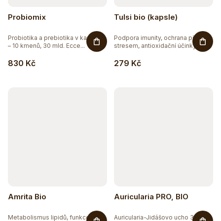
Probiomix
Tulsi bio (kapsle)
Probiotika a prebiotika v kapslích
Podpora imunity, ochrana před
– 10 kmenů, 30 mld. Ecce...
stresem, antioxidační účinky....
830 Kč
279 Kč
Amrita Bio
Auricularia PRO, BIO
Metabolismus lipidů, funkce jater,
Auricularia-Jidášovo ucho 30%