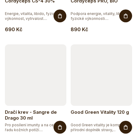
Cordyceps CS-4 30%
Cordyceps PRO, BIO
Energie, vitalita, libido, fyzická
Podpora energie, vitality, libida,
výkonnost, vytrvalost....
fyzické výkonnosti....
690 Kč
890 Kč
Dračí krev - Sangre de
Good Green Vitality 120 g
Drago 30 ml
Pro posílení imunity a na celou
Good Green vitality je komplexní
řadu kožních potíží....
přírodní doplněk stravy,...