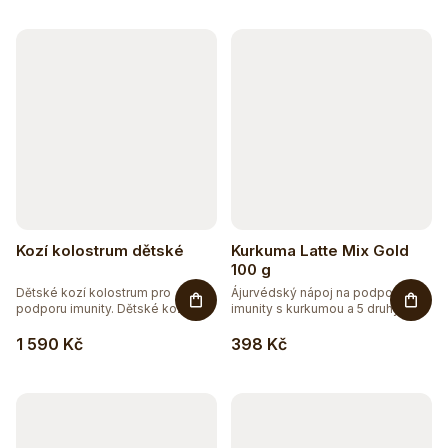
Kozí kolostrum dětské
Kurkuma Latte Mix Gold
100 g
Dětské kozí kolostrum pro
Ájurvédský nápoj na podporu
podporu imunity. Dětské kozí...
imunity s kurkumou a 5 druhy...
1 590 Kč
398 Kč