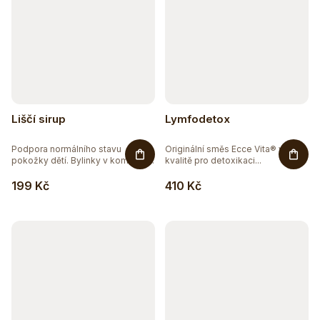
Liščí sirup
Lymfodetox
Podpora normálního stavu
Originální směs Ecce Vita® v bio
pokožky dětí. Bylinky v kombinaci
kvalitě pro detoxikaci...
s...
199 Kč
410 Kč