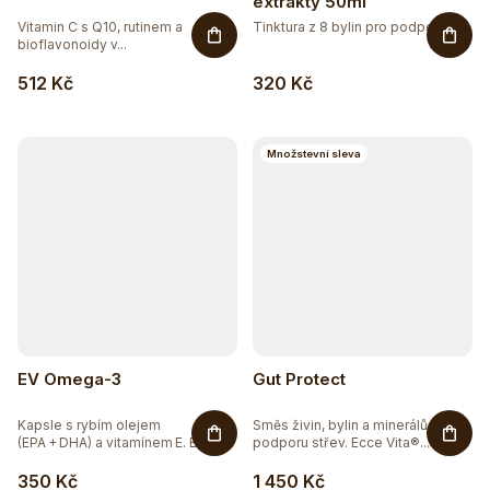
o
extrakty 50ml
32
BEZ CUKRU
Vitamin C s Q10, rutinem a
Tinktura z 8 bylin pro podporu...
d
bioflavonoidy v...
u
51
BEZ GMO
512 Kč
320 Kč
k
90
BEZ LEPKU
t
Množstevní sleva
ů
60
BEZ LAKTÓZY
1
BEZ PALMOVÉHO OLEJE
38
BEZ SOJI
10
BEZ SOLI
EV Omega-3
Gut Protect
32
ČISTĚ PŘÍRODNÍ
Kapsle s rybím olejem
Směs živin, bylin a minerálů pro
(EPA + DHA) a vitamínem E. EV
podporu střev. Ecce Vita®...
Omega‑3...
66
DOPLNĚK STRAVY
350 Kč
1 450 Kč