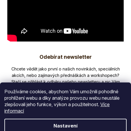
Z
Odebírat newsletter
á
p
Nezmeškejte žádné novinky či slevy!
a
t
Používáme cookies, abychom Vám umožnili pohodlné
í
prohlížení webu a díky analýze provozu webu neustále
zlepšovali jeho funkce, výkon a použitelnost.
Více
E-mail
informací
Vložením e-mailu souhlasíte s
Nastavení
podmínkami ochrany osobních údajů