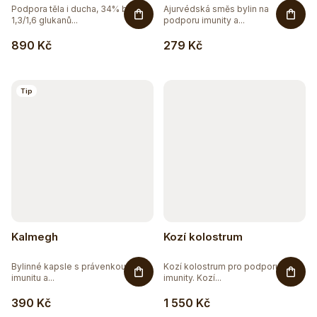
Podpora těla i ducha, 34% beta
Ajurvédská směs bylin na
1,3/1,6 glukanů...
podporu imunity a...
890 Kč
279 Kč
Tip
Kalmegh
Kozí kolostrum
Bylinné kapsle s právenkou pro
Kozí kolostrum pro podporu
imunitu a...
imunity. Kozí...
390 Kč
1 550 Kč