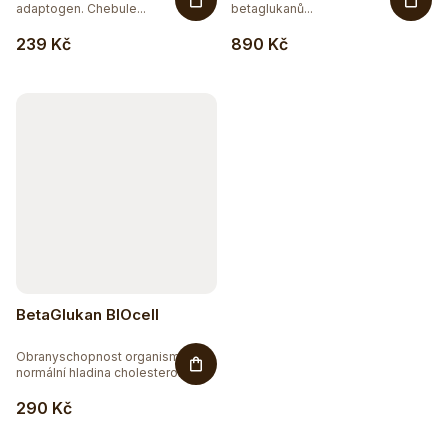
adaptogen. Chebule...
betaglukanů...
239 Kč
890 Kč
BetaGlukan BIOcell
Obranyschopnost organismu,
normální hladina cholesterolu v...
290 Kč
Sleva až 20 %
Na vybranou přírodní kosmetiku