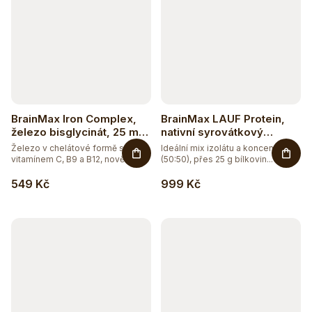
BrainMax Iron Complex,
BrainMax LAUF Protein,
železo bisglycinát, 25 mg,
nativní syrovátkový
100 rostlinných kapslí
protein, 1000 g - vanilka
Železo v chelátové formě s
Ideální mix izolátu a koncentrátu
vitamínem C, B9 a B12, nově s
(50:50), přes 25 g bílkovin...
BIO...
549 Kč
999 Kč