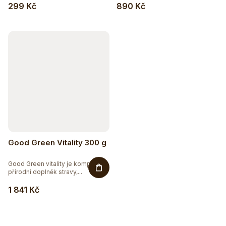
299 Kč
890 Kč
Good Green Vitality 300 g
Good Green vitality je komplexní
přírodní doplněk stravy,...
1 841 Kč
Hydratujte chytře 💦
Detox a podpora trávení