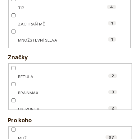
4
TIP
1
ZACHRAŇ MĚ
1
MNOŽSTEVNÍ SLEVA
Značky
2
BETULA
3
BRAINMAX
2
DR. POPOV
Pro koho
19
ECCE VITA®
97
MUŽ