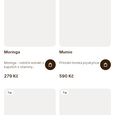
Moringa
Mumio
Moringa - nutriční extrakt v
Přírodní horská pryskyřice v...
kapslích s vitaminy...
279 Kč
590 Kč
Tip
Tip