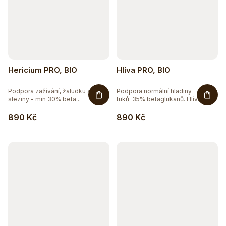
Hericium PRO, BIO
Hlíva PRO, BIO
Podpora zažívání, žaludku a
Podpora normální hladiny
sleziny - min 30% beta...
tuků-35% betaglukanů. Hlíva...
890 Kč
890 Kč